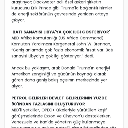
araştırıyor; Blackwater adlı özel askeri şirketin
kurucusu Erik Prince gibi Trump'la bağlantılı isimler
de enerji sektörünün çevresinde yeniden ortaya
çıkıyor.
'BATI SANAYİSİ LİBYA'YA ÇOK İLGİ GÖSTERİYOR'
ABD Afrika Komutanlığı (US Africa Command)
Komutan Yardımcısı Korgeneral John W. Brennan,
“Geniş anlamda çok fazla ekonomik fırsat var. Batı
sanayisi Libya'ya çok ilgi gösteriyor.” dedi.
Ancak bu yaklaşım, artık Donald Trump'ın enerjiyi
Amerikan zenginliği ve gücünün kaynağı olarak
gören daha geniş bakış açısının merkezinde yer
alıyor.
PETROL GELİRLERİ DEVLET GELİRLERİNİN YÜZDE
90'INDAN FAZLASINI OLUŞTURUYOR
ABD'li yetkililer, OPEC+ ülkeleriyle yürütülen keşif
görüşmelerinde Exxon ve Chevron'u desteklerken,
Venezuela ve İran'da yönetim güç kullanmaya