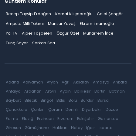
Gündem Konular
Recep Tayyip Erdoğan
Kemal Kılıçdaroğlu
Celal Şengör
Ampute Milli Takımı
Mansur Yavaş
Ekrem İmamoğlu
Yol TV
Alper Taşdelen
Özgür Özel
Muharrem İnce
Tunç Soyer
Serkan Sarı
Adana
Adıyaman
Afyon
Ağrı
Aksaray
Amasya
Ankara
Antalya
Ardahan
Artvin
Aydın
Balıkesir
Bartın
Batman
Bayburt
Bilecik
Bingöl
Bitlis
Bolu
Burdur
Bursa
Çanakkale
Çankırı
Çorum
Denizli
Diyarbakır
Düzce
Edirne
Elazığ
Erzincan
Erzurum
Eskişehir
Gaziantep
Giresun
Gümüşhane
Hakkari
Hatay
Iğdır
Isparta