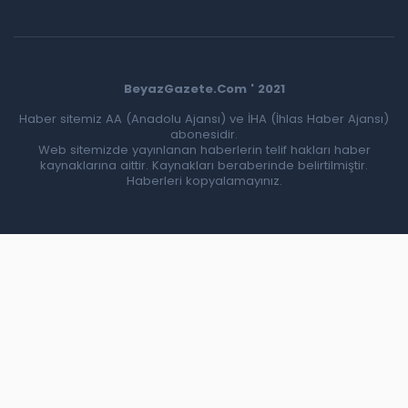
BeyazGazete.Com ' 2021
Haber sitemiz AA (Anadolu Ajansı) ve İHA (İhlas Haber Ajansı)
abonesidir.
Web sitemizde yayınlanan haberlerin telif hakları haber
kaynaklarına aittir. Kaynakları beraberinde belirtilmiştir.
Haberleri kopyalamayınız.