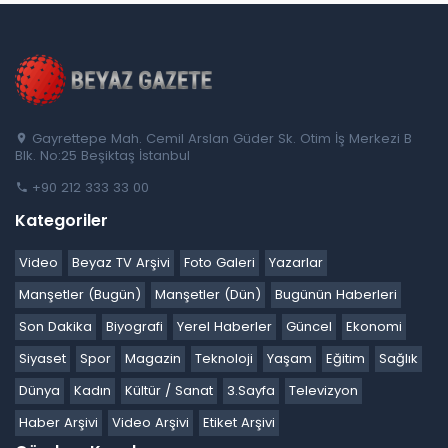
Gayrettepe Mah. Cemil Arslan Güder Sk. Otim İş Merkezi B
Blk. No:25 Beşiktaş İstanbul
+90 212 333 33 00
Kategoriler
Video
Beyaz TV Arşivi
Foto Galeri
Yazarlar
Manşetler (Bugün)
Manşetler (Dün)
Bugünün Haberleri
Son Dakika
Biyografi
Yerel Haberler
Güncel
Ekonomi
Siyaset
Spor
Magazin
Teknoloji
Yaşam
Eğitim
Sağlık
Dünya
Kadın
Kültür / Sanat
3.Sayfa
Televizyon
Haber Arşivi
Video Arşivi
Etiket Arşivi