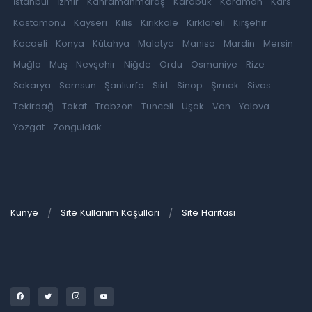
İstanbul
İzmir
Kahramanmaraş
Karabük
Karaman
Kars
Kastamonu
Kayseri
Kilis
Kırıkkale
Kırklareli
Kırşehir
Kocaeli
Konya
Kütahya
Malatya
Manisa
Mardin
Mersin
Muğla
Muş
Nevşehir
Niğde
Ordu
Osmaniye
Rize
Sakarya
Samsun
Şanlıurfa
Siirt
Sinop
Şırnak
Sivas
Tekirdağ
Tokat
Trabzon
Tunceli
Uşak
Van
Yalova
Yozgat
Zonguldak
Künye
Site Kullanım Koşulları
Site Haritası