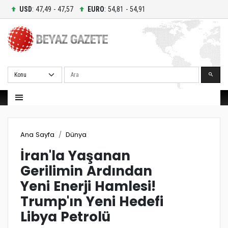
USD
: 47,49 - 47,57
EURO
: 54,81 - 54,91
Ara
Ana Sayfa
Dünya
İran'la Yaşanan
Gerilimin Ardından
Yeni Enerji Hamlesi!
Trump'ın Yeni Hedefi
Libya Petrolü