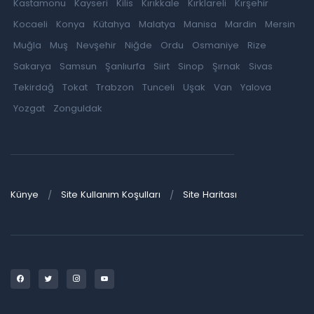
Kastamonu
Kayseri
Kilis
Kırıkkale
Kırklareli
Kırşehir
Kocaeli
Konya
Kütahya
Malatya
Manisa
Mardin
Mersin
Muğla
Muş
Nevşehir
Niğde
Ordu
Osmaniye
Rize
Sakarya
Samsun
Şanlıurfa
Siirt
Sinop
Şırnak
Sivas
Tekirdağ
Tokat
Trabzon
Tunceli
Uşak
Van
Yalova
Yozgat
Zonguldak
Künye
Site Kullanım Koşulları
Site Haritası