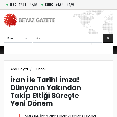
USD
: 47,51 - 47,59
EURO
: 54,84 - 54,93
Ara
Ana Sayfa
Güncel
İran İle Tarihi İmza!
Dünyanın Yakından
Takip Ettiği Süreçte
Yeni Dönem
ABD ile İran arasındaki savaşı sona