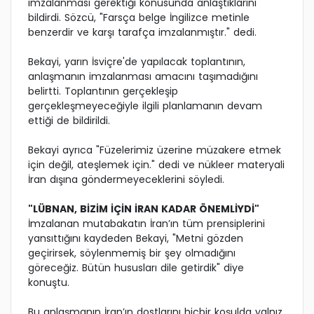
imzalanması gerektiği konusunda anlaştıklarını
bildirdi. Sözcü, "Farsça belge İngilizce metinle
benzerdir ve karşı tarafça imzalanmıştır." dedi.
Bekayi, yarın İsviçre'de yapılacak toplantının,
anlaşmanın imzalanması amacını taşımadığını
belirtti. Toplantının gerçekleşip
gerçekleşmeyeceğiyle ilgili planlamanın devam
ettiği de bildirildi.
Bekayi ayrıca "Füzelerimiz üzerine müzakere etmek
için değil, ateşlemek için." dedi ve nükleer materyali
İran dışına göndermeyeceklerini söyledi.
"LÜBNAN, BİZİM İÇİN İRAN KADAR ÖNEMLİYDİ"
İmzalanan mutabakatın İran’ın tüm prensiplerini
yansıttığını kaydeden Bekayi, "Metni gözden
geçirirsek, söylenmemiş bir şey olmadığını
göreceğiz. Bütün hususları dile getirdik" diye
konuştu.
Bu anlaşmanın İran’ın dostlarını hiçbir koşulda yalnız