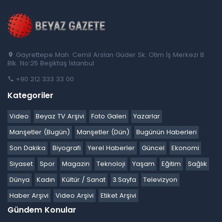
Gayrettepe Mah. Cemil Arslan Güder Sk. Otim İş Merkezi B
Blk. No:25 Beşiktaş İstanbul
+90 212 333 33 00
Kategoriler
Video
Beyaz TV Arşivi
Foto Galeri
Yazarlar
Manşetler (Bugün)
Manşetler (Dün)
Bugünün Haberleri
Son Dakika
Biyografi
Yerel Haberler
Güncel
Ekonomi
Siyaset
Spor
Magazin
Teknoloji
Yaşam
Eğitim
Sağlık
Dünya
Kadın
Kültür / Sanat
3.Sayfa
Televizyon
Haber Arşivi
Video Arşivi
Etiket Arşivi
Gündem Konular