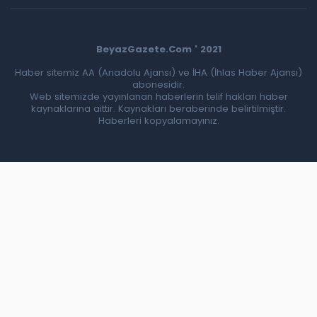
BeyazGazete.Com ' 2021
Haber sitemiz AA (Anadolu Ajansı) ve İHA (İhlas Haber Ajansı)
abonesidir.
Web sitemizde yayınlanan haberlerin telif hakları haber
kaynaklarına aittir. Kaynakları beraberinde belirtilmiştir.
Haberleri kopyalamayınız.