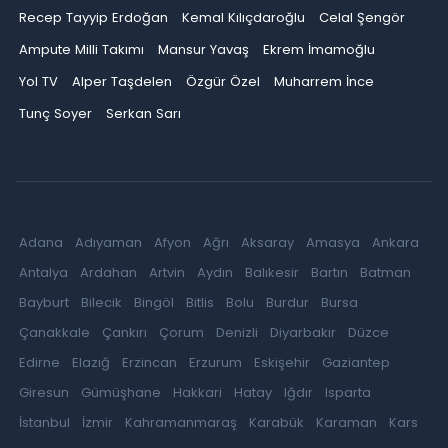
Recep Tayyip Erdoğan
Kemal Kılıçdaroğlu
Celal Şengör
Ampute Milli Takımı
Mansur Yavaş
Ekrem İmamoğlu
Yol TV
Alper Taşdelen
Özgür Özel
Muharrem İnce
Tunç Soyer
Serkan Sarı
Adana
Adıyaman
Afyon
Ağrı
Aksaray
Amasya
Ankara
Antalya
Ardahan
Artvin
Aydın
Balıkesir
Bartın
Batman
Bayburt
Bilecik
Bingöl
Bitlis
Bolu
Burdur
Bursa
Çanakkale
Çankırı
Çorum
Denizli
Diyarbakır
Düzce
Edirne
Elazığ
Erzincan
Erzurum
Eskişehir
Gaziantep
Giresun
Gümüşhane
Hakkari
Hatay
Iğdır
Isparta
İstanbul
İzmir
Kahramanmaraş
Karabük
Karaman
Kars