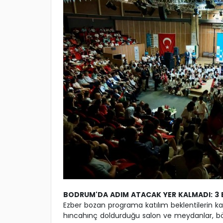
BODRUM'DA ADIM ATACAK YER KALMADI: 3 Bİ
Ezber bozan programa katılım beklentilerin kat
hıncahınç doldurduğu salon ve meydanlar, b