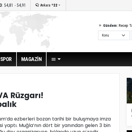
O
: 54,81 - 54,91
Ankara
º22
Gündem:
Recep T
SPOR
MAGAZİN
VA Rüzgarı!
alık
rum’da ezberleri bozan tarihi bir buluşmaya imza
 yaptı. Muğla’nın dört bir yanından gelen 3 bin
ğu dev organizasyon, bölgede uzun süredir