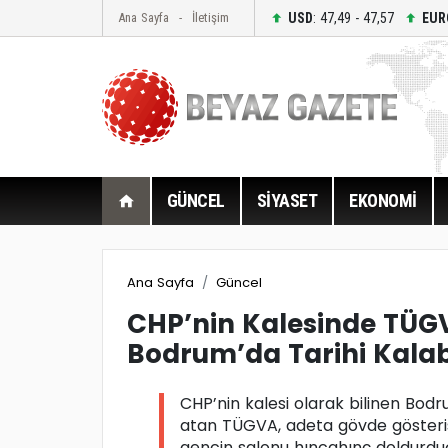
USD
: 47,49 - 47,57
EUR
Ana Sayfa
İletişim
GÜNCEL
SİYASET
EKONOMİ
Ana Sayfa
Güncel
CHP’nin Kalesinde TÜG
Bodrum’da Tarihi Kalab
CHP’nin kalesi olarak bilinen Bod
atan TÜGVA, adeta gövde gösterisi
gencin salonu hıncahınç doldurdu