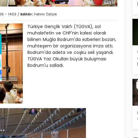
26 - 14:53 /
Editör:
Fehmi Öztürk
Türkiye Gençlik Vakfı (TÜGVA), sol
muhalefetin ve CHP'nin kalesi olarak
bilinen Muğla Bodrum'da ezberleri bozan,
muhteşem bir organizasyona imza attı.
Bodrum'da adeta ve coşku seli yaşandı.
TÜGVA Yaz Okulları büyük buluşması
Bodrum'u salladı.