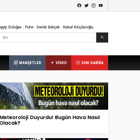
ayyip Erdoğan
-
Putin
-
Devlet Bahçeli
-
Kemal Kılıçdaroğlu
Ara
MANŞETLER
VİDEO
SON DAKİKA
Meteoroloji Duyurdu! Bugün Hava Nasıl
Olacak?