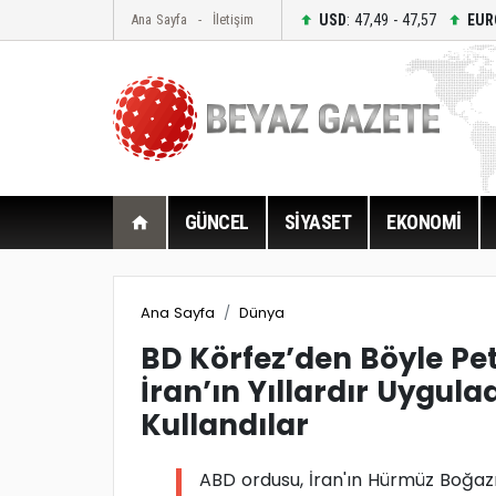
USD
: 47,49 - 47,57
EUR
Ana Sayfa
İletişim
GÜNCEL
SİYASET
EKONOMİ
Ana Sayfa
Dünya
BD Körfez’den Böyle Pet
İran’ın Yıllardır Uygul
Kullandılar
ABD ordusu, İran'ın Hürmüz Boğazı'