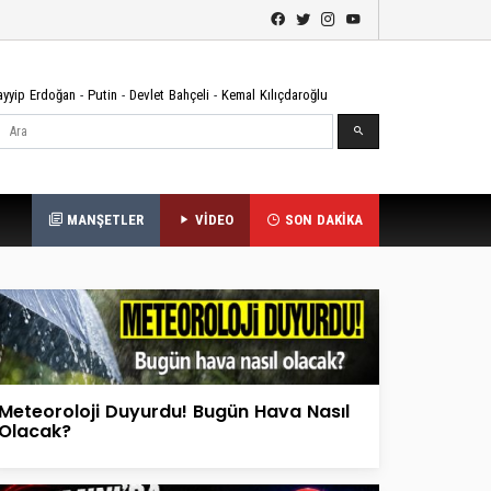
ayyip Erdoğan
-
Putin
-
Devlet Bahçeli
-
Kemal Kılıçdaroğlu
Ara
MANŞETLER
VİDEO
SON DAKİKA
Meteoroloji Duyurdu! Bugün Hava Nasıl
Olacak?