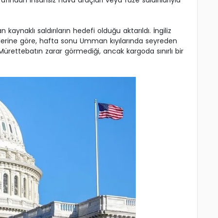
fından insansız hava araçları veya füze saldırılarıyla
kaynaklı saldırıların hedefi olduğu aktarıldı. İngiliz
erilerine göre, hafta sonu Umman kıyılarında seyreden
 Mürettebatın zarar görmediği, ancak kargoda sınırlı bir