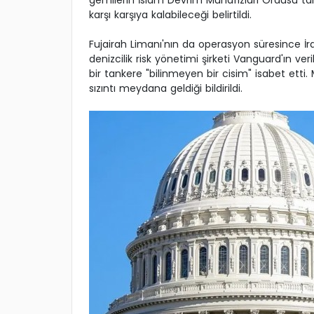
gemilerin İslam Devrim Muhafızları Ordusu tara
karşı karşıya kalabileceği belirtildi.
Fujairah Limanı'nın da operasyon süresince İran 
denizcilik risk yönetimi şirketi Vanguard'ın v
bir tankere "bilinmeyen bir cisim" isabet etti.
sızıntı meydana geldiği bildirildi.