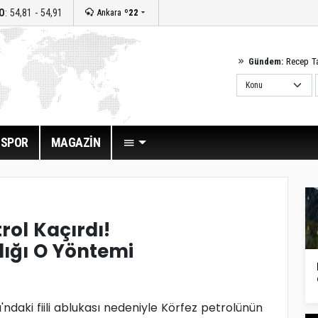
O
: 54,81 - 54,91
Ankara
º22
Gündem:
Recep T
SPOR
MAGAZİN
rol Kaçırdı!
adığı O Yöntemi
ndaki fiili ablukası nedeniyle Körfez petrolünün