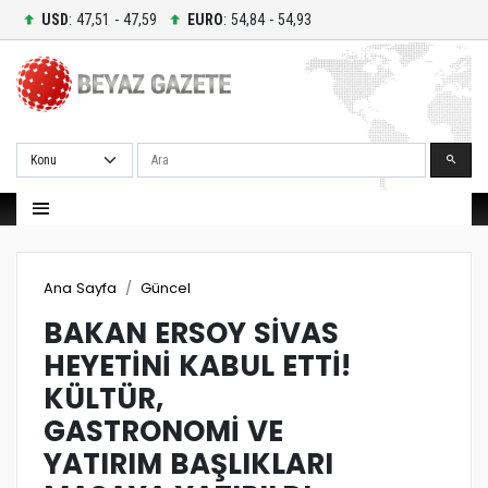
USD
: 47,51 - 47,59
EURO
: 54,84 - 54,93
Ara
Ana Sayfa
Güncel
BAKAN ERSOY SİVAS
HEYETİNİ KABUL ETTİ!
KÜLTÜR,
GASTRONOMİ VE
YATIRIM BAŞLIKLARI