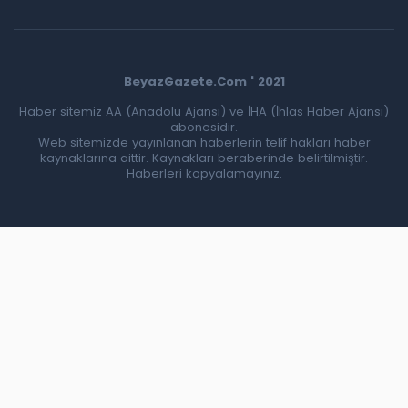
BeyazGazete.Com ' 2021
Haber sitemiz AA (Anadolu Ajansı) ve İHA (İhlas Haber Ajansı)
abonesidir.
Web sitemizde yayınlanan haberlerin telif hakları haber
kaynaklarına aittir. Kaynakları beraberinde belirtilmiştir.
Haberleri kopyalamayınız.