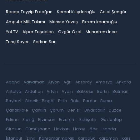
Recep Tayyip Erdoğan
Kemal Kılıçdaroğlu
Celal Şengör
Ampute Milli Takımı
Mansur Yavaş
Ekrem İmamoğlu
Yol TV
Alper Taşdelen
Özgür Özel
Muharrem İnce
Tunç Soyer
Serkan Sarı
Adana
Adıyaman
Afyon
Ağrı
Aksaray
Amasya
Ankara
Antalya
Ardahan
Artvin
Aydın
Balıkesir
Bartın
Batman
Bayburt
Bilecik
Bingöl
Bitlis
Bolu
Burdur
Bursa
Çanakkale
Çankırı
Çorum
Denizli
Diyarbakır
Düzce
Edirne
Elazığ
Erzincan
Erzurum
Eskişehir
Gaziantep
Giresun
Gümüşhane
Hakkari
Hatay
Iğdır
Isparta
İstanbul
İzmir
Kahramanmaraş
Karabük
Karaman
Kars