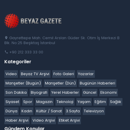
Gayrettepe Mah. Cemil Arslan Güder Sk. Otim İş Merkezi B
Blk. No:25 Beşiktaş İstanbul
+90 212 333 33 00
Kategoriler
Video
Beyaz TV Arşivi
Foto Galeri
Yazarlar
Manşetler (Bugün)
Manşetler (Dün)
Bugünün Haberleri
Son Dakika
Biyografi
Yerel Haberler
Güncel
Ekonomi
Siyaset
Spor
Magazin
Teknoloji
Yaşam
Eğitim
Sağlık
Dünya
Kadın
Kültür / Sanat
3.Sayfa
Televizyon
Haber Arşivi
Video Arşivi
Etiket Arşivi
Gündem Konular