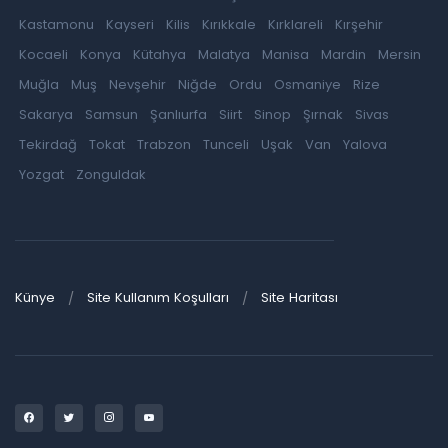
Kastamonu
Kayseri
Kilis
Kırıkkale
Kırklareli
Kırşehir
Kocaeli
Konya
Kütahya
Malatya
Manisa
Mardin
Mersin
Muğla
Muş
Nevşehir
Niğde
Ordu
Osmaniye
Rize
Sakarya
Samsun
Şanlıurfa
Siirt
Sinop
Şırnak
Sivas
Tekirdağ
Tokat
Trabzon
Tunceli
Uşak
Van
Yalova
Yozgat
Zonguldak
Künye
Site Kullanım Koşulları
Site Haritası