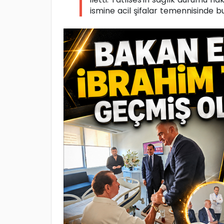
ismine acil şifalar temennisinde b