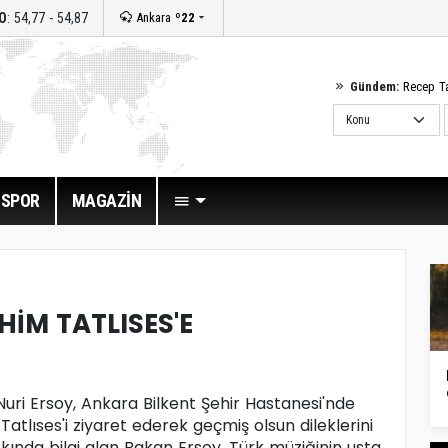
O
: 54,77 - 54,87
Ankara
º22
Gündem:
Recep T
SPOR
MAGAZİN
İM TATLISES'E
ri Ersoy, Ankara Bilkent Şehir Hastanesi'nde
Tatlıses'i ziyaret ederek geçmiş olsun dileklerini
akkında bilgi alan Bakan Ersoy, Türk müziğinin usta