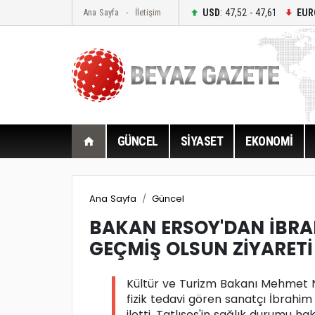
USD
: 47,52 - 47,61
EUR
Ana Sayfa
İletişim
GÜNCEL
SİYASET
EKONOMİ
Ana Sayfa
Güncel
BAKAN ERSOY'DAN İBRAH
GEÇMİŞ OLSUN ZİYARETİ
Kültür ve Turizm Bakanı Mehmet Nu
fizik tedavi gören sanatçı İbrahim 
iletti. Tatlıses'in sağlık durumu h