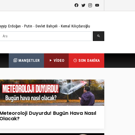
ayyip Erdoğan
-
Putin
-
Devlet Bahçeli
-
Kemal Kılıçdaroğlu
Ara
MANŞETLER
VİDEO
SON DAKİKA
Meteoroloji Duyurdu! Bugün Hava Nasıl
Olacak?