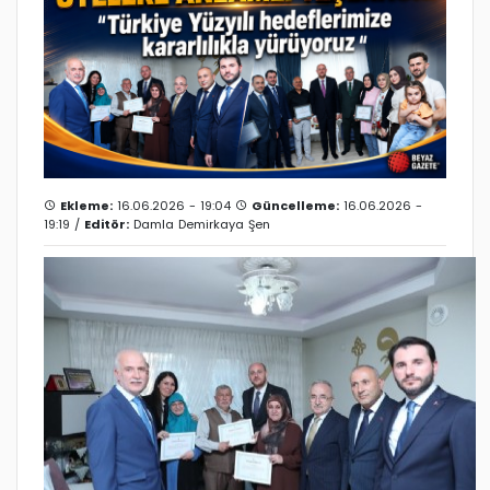
Ekleme:
16.06.2026 - 19:04
Güncelleme:
16.06.2026 -
19:19 /
Editör:
Damla Demirkaya Şen