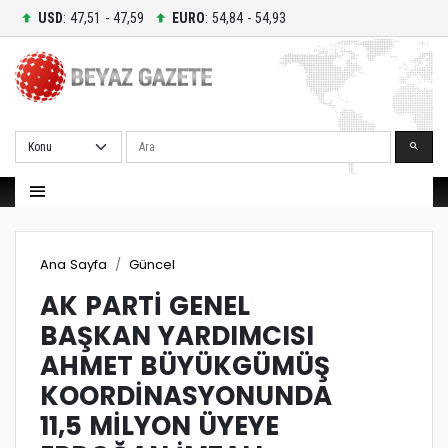
USD
: 47,51 - 47,59
EURO
: 54,84 - 54,93
Ara
Ana Sayfa
Güncel
AK PARTİ GENEL
BAŞKAN YARDIMCISI
AHMET BÜYÜKGÜMÜŞ
KOORDİNASYONUNDA
11,5 MİLYON ÜYEYE