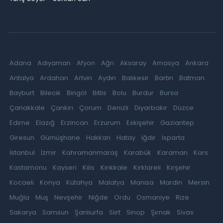
Adana
Adıyaman
Afyon
Ağrı
Aksaray
Amasya
Ankara
Antalya
Ardahan
Artvin
Aydın
Balıkesir
Bartın
Batman
Bayburt
Bilecik
Bingöl
Bitlis
Bolu
Burdur
Bursa
Çanakkale
Çankırı
Çorum
Denizli
Diyarbakır
Düzce
Edirne
Elazığ
Erzincan
Erzurum
Eskişehir
Gaziantep
Giresun
Gümüşhane
Hakkari
Hatay
Iğdır
Isparta
İstanbul
İzmir
Kahramanmaraş
Karabük
Karaman
Kars
Kastamonu
Kayseri
Kilis
Kırıkkale
Kırklareli
Kırşehir
Kocaeli
Konya
Kütahya
Malatya
Manisa
Mardin
Mersin
Muğla
Muş
Nevşehir
Niğde
Ordu
Osmaniye
Rize
Sakarya
Samsun
Şanlıurfa
Siirt
Sinop
Şırnak
Sivas