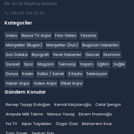
Blk. No:25 Beşiktaş İstanbul
+90 212 333 33 00
Kategoriler
Video
Beyaz TV Arşivi
Foto Galeri
Yazarlar
Manşetler (Bugün)
Manşetler (Dün)
Bugünün Haberleri
Son Dakika
Biyografi
Yerel Haberler
Güncel
Ekonomi
Siyaset
Spor
Magazin
Teknoloji
Yaşam
Eğitim
Sağlık
Dünya
Kadın
Kültür / Sanat
3.Sayfa
Televizyon
Haber Arşivi
Video Arşivi
Etiket Arşivi
Gündem Konular
Recep Tayyip Erdoğan
Kemal Kılıçdaroğlu
Celal Şengör
Ampute Milli Takımı
Mansur Yavaş
Ekrem İmamoğlu
Yol TV
Alper Taşdelen
Özgür Özel
Muharrem İnce
Tunç Soyer
Serkan Sarı