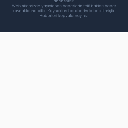
abonesidir.
Web sitemizde yayınlanan haberlerin telif hakları haber
kaynaklarına aittir. Kaynakları beraberinde belirtilmiştir.
Haberleri kopyalamayınız.