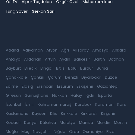
Yol TV
Alper Taşdelen
Özgür Özel
Muharrem İnce
Tunç Soyer
Serkan Sarı
Adana
Adıyaman
Afyon
Ağrı
Aksaray
Amasya
Ankara
Antalya
Ardahan
Artvin
Aydın
Balıkesir
Bartın
Batman
Bayburt
Bilecik
Bingöl
Bitlis
Bolu
Burdur
Bursa
Çanakkale
Çankırı
Çorum
Denizli
Diyarbakır
Düzce
Edirne
Elazığ
Erzincan
Erzurum
Eskişehir
Gaziantep
Giresun
Gümüşhane
Hakkari
Hatay
Iğdır
Isparta
İstanbul
İzmir
Kahramanmaraş
Karabük
Karaman
Kars
Kastamonu
Kayseri
Kilis
Kırıkkale
Kırklareli
Kırşehir
Kocaeli
Konya
Kütahya
Malatya
Manisa
Mardin
Mersin
Muğla
Muş
Nevşehir
Niğde
Ordu
Osmaniye
Rize