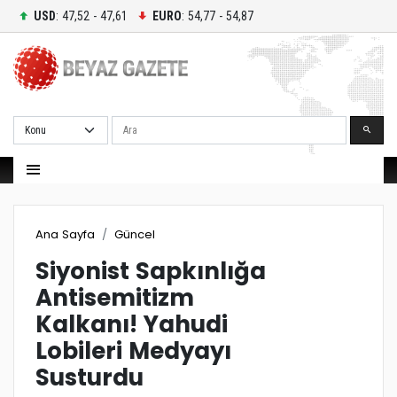
USD
: 47,52 - 47,61
EURO
: 54,77 - 54,87
Ara
Ana Sayfa
Güncel
Siyonist Sapkınlığa
Antisemitizm
Kalkanı! Yahudi
Lobileri Medyayı
Susturdu