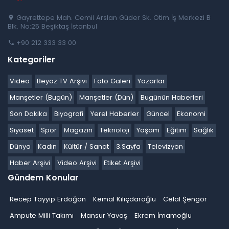
Gayrettepe Mah. Cemil Arslan Güder Sk. Otim İş Merkezi B
Blk. No:25 Beşiktaş İstanbul
+90 212 333 33 00
Kategoriler
Video
Beyaz TV Arşivi
Foto Galeri
Yazarlar
Manşetler (Bugün)
Manşetler (Dün)
Bugünün Haberleri
Son Dakika
Biyografi
Yerel Haberler
Güncel
Ekonomi
Siyaset
Spor
Magazin
Teknoloji
Yaşam
Eğitim
Sağlık
Dünya
Kadın
Kültür / Sanat
3.Sayfa
Televizyon
Haber Arşivi
Video Arşivi
Etiket Arşivi
Gündem Konular
Recep Tayyip Erdoğan
Kemal Kılıçdaroğlu
Celal Şengör
Ampute Milli Takımı
Mansur Yavaş
Ekrem İmamoğlu