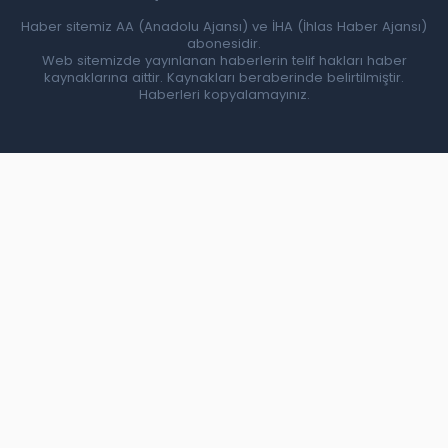
Haber sitemiz AA (Anadolu Ajansı) ve İHA (İhlas Haber Ajansı)
abonesidir.
Web sitemizde yayınlanan haberlerin telif hakları haber
kaynaklarına aittir. Kaynakları beraberinde belirtilmiştir.
Haberleri kopyalamayınız.