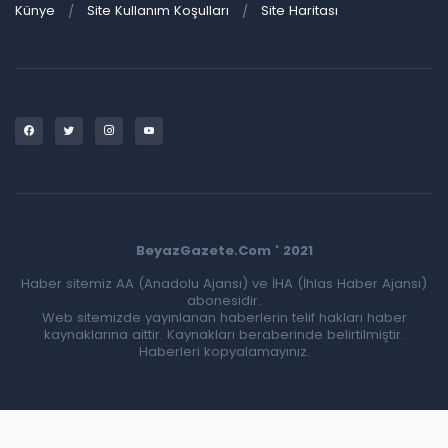
Künye
Site Kullanım Koşulları
Site Haritası
BeyazGazete.Com ' 2021
Haber sitemiz AA (Anadolu Ajansı) ve İHA (İhlas Haber Ajansı)
abonesidir.
Web sitemizde yayınlanan haberlerin telif hakları haber
kaynaklarına aittir. Kaynakları beraberinde belirtilmiştir.
Haberleri kopyalamayınız.