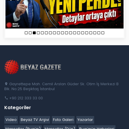
Gayrettepe Mah. Cemil Arslan Güder Sk. Otim İş Merkezi B
Blk. No:25 Beşiktaş İstanbul
+90 212 333 33 00
Kategoriler
Video
Beyaz TV Arşivi
Foto Galeri
Yazarlar
Manşetler (Bugün)
Manşetler (Dün)
Bugünün Haberleri