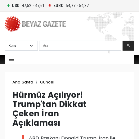
USD
: 47,52 - 47,61
EURO
: 54,77 - 54,87
Ara
Ana Sayfa
Güncel
Hürmüz Açılıyor!
Trump'tan Dikkat
Çeken İran
Açıklaması
ABD Başkanı Donald Trump, İran ile