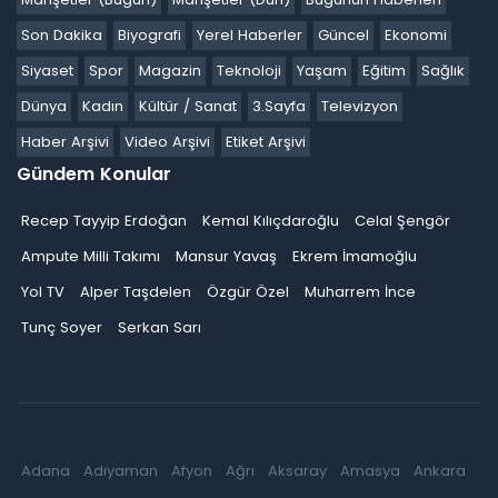
Son Dakika
Biyografi
Yerel Haberler
Güncel
Ekonomi
Siyaset
Spor
Magazin
Teknoloji
Yaşam
Eğitim
Sağlık
Dünya
Kadın
Kültür / Sanat
3.Sayfa
Televizyon
Haber Arşivi
Video Arşivi
Etiket Arşivi
Gündem Konular
Recep Tayyip Erdoğan
Kemal Kılıçdaroğlu
Celal Şengör
Ampute Milli Takımı
Mansur Yavaş
Ekrem İmamoğlu
Yol TV
Alper Taşdelen
Özgür Özel
Muharrem İnce
Tunç Soyer
Serkan Sarı
Adana
Adıyaman
Afyon
Ağrı
Aksaray
Amasya
Ankara