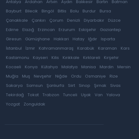
Antalya
Ardahan
Artvin
Aydın
Balıkesir
Bartın
Batman
Bayburt
Bilecik
Bingöl
Bitlis
Bolu
Burdur
Bursa
Çanakkale
Çankırı
Çorum
Denizli
Diyarbakır
Düzce
Edirne
Elazığ
Erzincan
Erzurum
Eskişehir
Gaziantep
Giresun
Gümüşhane
Hakkari
Hatay
Iğdır
Isparta
İstanbul
İzmir
Kahramanmaraş
Karabük
Karaman
Kars
Kastamonu
Kayseri
Kilis
Kırıkkale
Kırklareli
Kırşehir
Kocaeli
Konya
Kütahya
Malatya
Manisa
Mardin
Mersin
Muğla
Muş
Nevşehir
Niğde
Ordu
Osmaniye
Rize
Sakarya
Samsun
Şanlıurfa
Siirt
Sinop
Şırnak
Sivas
Tekirdağ
Tokat
Trabzon
Tunceli
Uşak
Van
Yalova
Yozgat
Zonguldak