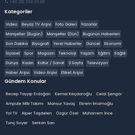
+90 212 333 33 00
Kategoriler
Video
Beyaz TV Arşivi
Foto Galeri
Yazarlar
Manşetler (Bugün)
Manşetler (Dün)
Bugünün Haberleri
Son Dakika
Biyografi
Yerel Haberler
Güncel
Ekonomi
Siyaset
Spor
Magazin
Teknoloji
Yaşam
Eğitim
Sağlık
Dünya
Kadın
Kültür / Sanat
3.Sayfa
Televizyon
Haber Arşivi
Video Arşivi
Etiket Arşivi
Gündem Konular
Recep Tayyip Erdoğan
Kemal Kılıçdaroğlu
Celal Şengör
Ampute Milli Takımı
Mansur Yavaş
Ekrem İmamoğlu
Yol TV
Alper Taşdelen
Özgür Özel
Muharrem İnce
Tunç Soyer
Serkan Sarı