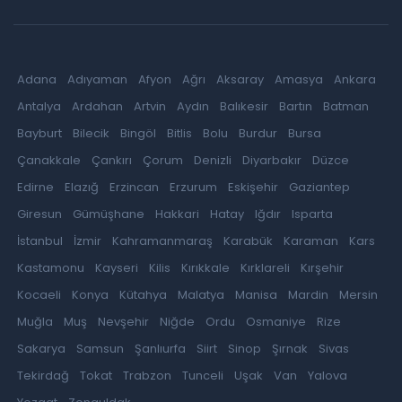
Adana
Adıyaman
Afyon
Ağrı
Aksaray
Amasya
Ankara
Antalya
Ardahan
Artvin
Aydın
Balıkesir
Bartın
Batman
Bayburt
Bilecik
Bingöl
Bitlis
Bolu
Burdur
Bursa
Çanakkale
Çankırı
Çorum
Denizli
Diyarbakır
Düzce
Edirne
Elazığ
Erzincan
Erzurum
Eskişehir
Gaziantep
Giresun
Gümüşhane
Hakkari
Hatay
Iğdır
Isparta
İstanbul
İzmir
Kahramanmaraş
Karabük
Karaman
Kars
Kastamonu
Kayseri
Kilis
Kırıkkale
Kırklareli
Kırşehir
Kocaeli
Konya
Kütahya
Malatya
Manisa
Mardin
Mersin
Muğla
Muş
Nevşehir
Niğde
Ordu
Osmaniye
Rize
Sakarya
Samsun
Şanlıurfa
Siirt
Sinop
Şırnak
Sivas
Tekirdağ
Tokat
Trabzon
Tunceli
Uşak
Van
Yalova