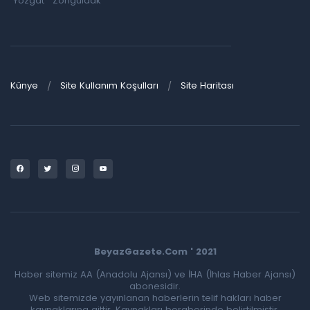
Yozgat
Zonguldak
Künye
Site Kullanım Koşulları
Site Haritası
BeyazGazete.Com ' 2021
Haber sitemiz AA (Anadolu Ajansı) ve İHA (İhlas Haber Ajansı)
abonesidir.
Web sitemizde yayınlanan haberlerin telif hakları haber
kaynaklarına aittir. Kaynakları beraberinde belirtilmiştir.