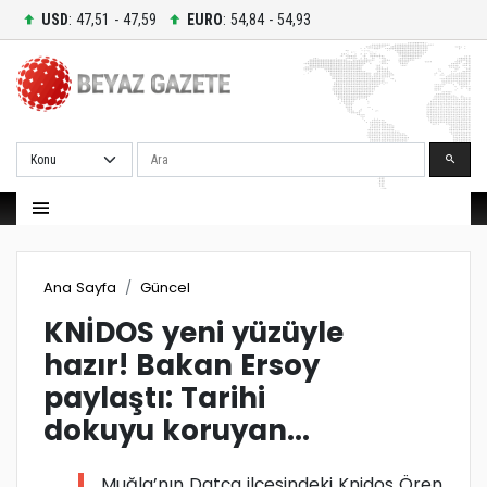
USD
: 47,51 - 47,59
EURO
: 54,84 - 54,93
Ara
Ana Sayfa
Güncel
KNİDOS yeni yüzüyle
hazır! Bakan Ersoy
paylaştı: Tarihi
dokuyu koruyan...
Muğla’nın Datça ilçesindeki Knidos Ören