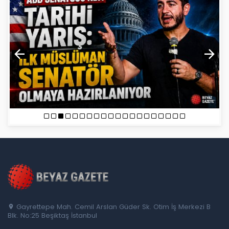
Gayrettepe Mah. Cemil Arslan Güder Sk. Otim İş Merkezi B
Blk. No:25 Beşiktaş İstanbul