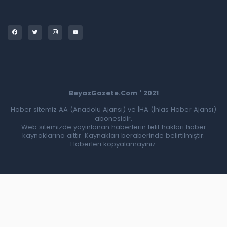
BeyazGazete.Com ' 2021
Haber sitemiz AA (Anadolu Ajansı) ve İHA (İhlas Haber Ajansı)
abonesidir.
Web sitemizde yayınlanan haberlerin telif hakları haber
kaynaklarına aittir. Kaynakları beraberinde belirtilmiştir.
Haberleri kopyalamayınız.