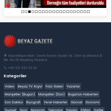
Gayrettepe Mah. Cemil Arslan Güder Sk. Otim İş Merkezi B
Blk. No:25 Beşiktaş İstanbul
+90 212 333 33 00
Kategoriler
Video
Beyaz TV Arşivi
Foto Galeri
Yazarlar
Manşetler (Bugün)
Manşetler (Dün)
Bugünün Haberleri
Son Dakika
Biyografi
Yerel Haberler
Güncel
Ekonomi
Siyaset
Spor
Magazin
Teknoloji
Yaşam
Eğitim
Sağlık