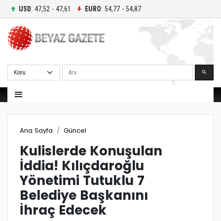
USD
: 47,52 - 47,61
EURO
: 54,77 - 54,87
Ara
Ana Sayfa
Güncel
Kulislerde Konuşulan
İddia! Kılıçdaroğlu
Yönetimi Tutuklu 7
Belediye Başkanını
İhraç Edecek