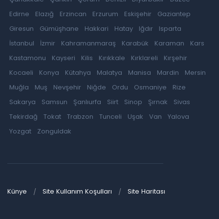
Edirne
Elazığ
Erzincan
Erzurum
Eskişehir
Gaziantep
Giresun
Gümüşhane
Hakkari
Hatay
Iğdır
Isparta
İstanbul
İzmir
Kahramanmaraş
Karabük
Karaman
Kars
Kastamonu
Kayseri
Kilis
Kırıkkale
Kırklareli
Kırşehir
Kocaeli
Konya
Kütahya
Malatya
Manisa
Mardin
Mersin
Muğla
Muş
Nevşehir
Niğde
Ordu
Osmaniye
Rize
Sakarya
Samsun
Şanlıurfa
Siirt
Sinop
Şırnak
Sivas
Tekirdağ
Tokat
Trabzon
Tunceli
Uşak
Van
Yalova
Yozgat
Zonguldak
Künye
Site Kullanım Koşulları
Site Haritası