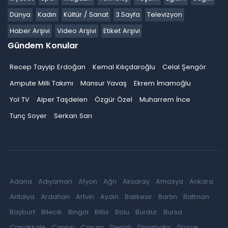
Dünya
Kadın
Kültür / Sanat
3.Sayfa
Televizyon
Haber Arşivi
Video Arşivi
Etiket Arşivi
Gündem Konular
Recep Tayyip Erdoğan
Kemal Kılıçdaroğlu
Celal Şengör
Ampute Milli Takımı
Mansur Yavaş
Ekrem İmamoğlu
Yol TV
Alper Taşdelen
Özgür Özel
Muharrem İnce
Tunç Soyer
Serkan Sarı
Adana
Adıyaman
Afyon
Ağrı
Aksaray
Amasya
Ankara
Antalya
Ardahan
Artvin
Aydın
Balıkesir
Bartın
Batman
Bayburt
Bilecik
Bingöl
Bitlis
Bolu
Burdur
Bursa
Çanakkale
Çankırı
Çorum
Denizli
Diyarbakır
Düzce