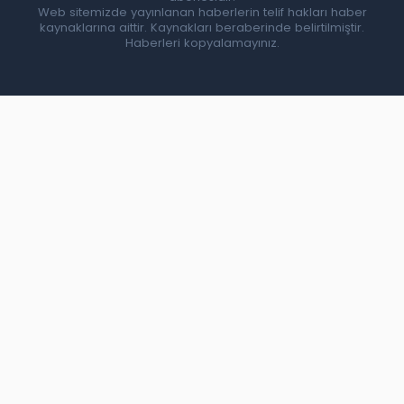
Web sitemizde yayınlanan haberlerin telif hakları haber
kaynaklarına aittir. Kaynakları beraberinde belirtilmiştir.
Haberleri kopyalamayınız.