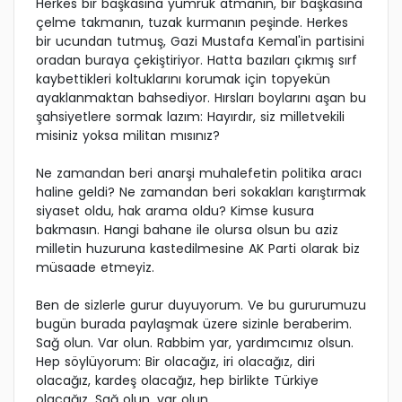
Herkes bir başkasına yumruk atmanın, bir başkasına
çelme takmanın, tuzak kurmanın peşinde. Herkes
bir ucundan tutmuş, Gazi Mustafa Kemal'in partisini
oradan buraya çekiştiriyor. Hatta bazıları çıkmış sırf
kaybettikleri koltuklarını korumak için topyekün
ayaklanmaktan bahsediyor. Hırsları boylarını aşan bu
şahsiyetlere sormak lazım: Hayırdır, siz milletvekili
misiniz yoksa militan mısınız?
Ne zamandan beri anarşi muhalefetin politika aracı
haline geldi? Ne zamandan beri sokakları karıştırmak
siyaset oldu, hak arama oldu? Kimse kusura
bakmasın. Hangi bahane ile olursa olsun bu aziz
milletin huzuruna kastedilmesine AK Parti olarak biz
müsaade etmeyiz.
Ben de sizlerle gurur duyuyorum. Ve bu gururumuzu
bugün burada paylaşmak üzere sizinle beraberim.
Sağ olun. Var olun. Rabbim yar, yardımcımız olsun.
Hep söylüyorum: Bir olacağız, iri olacağız, diri
olacağız, kardeş olacağız, hep birlikte Türkiye
olacağız. Sağ olun, var olun.