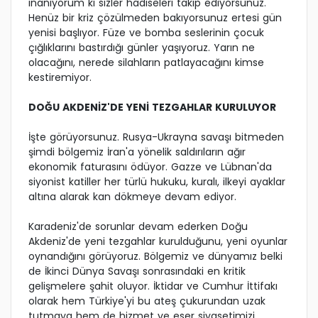
inanıyorum ki sizler hadiseleri takip ediyorsunuz.
Henüz bir kriz çözülmeden bakıyorsunuz ertesi gün
yenisi başlıyor. Füze ve bomba seslerinin çocuk
çığlıklarını bastırdığı günler yaşıyoruz. Yarın ne
olacağını, nerede silahların patlayacağını kimse
kestiremiyor.
DOĞU AKDENİZ'DE YENİ TEZGAHLAR KURULUYOR
İşte görüyorsunuz. Rusya-Ukrayna savaşı bitmeden
şimdi bölgemiz İran'a yönelik saldırıların ağır
ekonomik faturasını ödüyor. Gazze ve Lübnan'da
siyonist katiller her türlü hukuku, kuralı, ilkeyi ayaklar
altına alarak kan dökmeye devam ediyor.
Karadeniz'de sorunlar devam ederken Doğu
Akdeniz'de yeni tezgahlar kurulduğunu, yeni oyunlar
oynandığını görüyoruz. Bölgemiz ve dünyamız belki
de İkinci Dünya Savaşı sonrasındaki en kritik
gelişmelere şahit oluyor. İktidar ve Cumhur İttifakı
olarak hem Türkiye'yi bu ateş çukurundan uzak
tutmaya hem de hizmet ve eser siyasetimizi