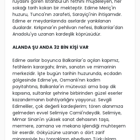
rüyasını gören İstanbul'un fethini müjdeleyen, her
sokağı tarih kokan bir mekteptir. Edirne Meriç'in
huzuru, Tunca'nın zarafeti, Sarayiçi'nin ihtişamıdır.
Edirne er meydanlarında asırlardır yankılanan
dualardır. Kırkpınar'ın pehlivan nefesi, Balkanlar'dan
Anadolu'ya uzanan kardeşlik köprüsüdür.
ALANDA ŞU ANDA 32 BİN KİŞİ VAR
Edirne asırlar boyunca Balkanlar'a açılan kapımız,
fetihlerin karargahı; ilmin, sanatın ve mimarinin
merkezidir. İşte bugün tarihin huzurunda, ecdadın
gölgesinde Edirne'ye, Osmanlı'nın kadim
payitahtına, Balkanlar'ın mütevazi ama başı dik
kapısına, sultanlar şehrine birbirinden güzel eserler
kazandırmanın bahtiyarlığını yaşıyoruz. Sevgili
Edirneliler, çok değerli kardeşlerim; tören alanımıza
gelmeden evvel Selimiye Camii'ndeydik. Selimiye,
Mimar Sinan'ın yüksek sanat dehasının taşa,
mermere, zamana ve mekana işlendiği muhteşem
bir eserdir. Gökyüzüne uzanan o dört zarif
minaresiyle bu toprakların ebediyen Türk-İslam