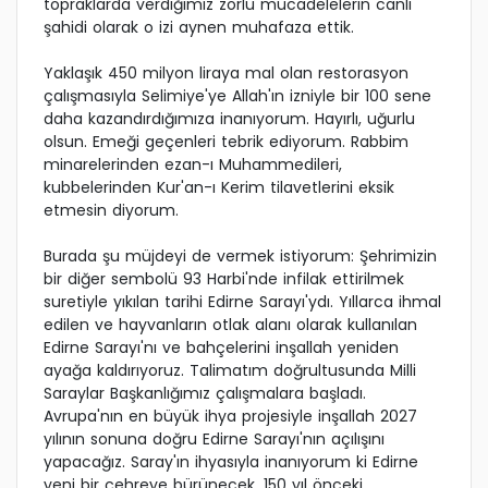
topraklarda verdiğimiz zorlu mücadelelerin canlı
şahidi olarak o izi aynen muhafaza ettik.
Yaklaşık 450 milyon liraya mal olan restorasyon
çalışmasıyla Selimiye'ye Allah'ın izniyle bir 100 sene
daha kazandırdığımıza inanıyorum. Hayırlı, uğurlu
olsun. Emeği geçenleri tebrik ediyorum. Rabbim
minarelerinden ezan-ı Muhammedileri,
kubbelerinden Kur'an-ı Kerim tilavetlerini eksik
etmesin diyorum.
Burada şu müjdeyi de vermek istiyorum: Şehrimizin
bir diğer sembolü 93 Harbi'nde infilak ettirilmek
suretiyle yıkılan tarihi Edirne Sarayı'ydı. Yıllarca ihmal
edilen ve hayvanların otlak alanı olarak kullanılan
Edirne Sarayı'nı ve bahçelerini inşallah yeniden
ayağa kaldırıyoruz. Talimatım doğrultusunda Milli
Saraylar Başkanlığımız çalışmalara başladı.
Avrupa'nın en büyük ihya projesiyle inşallah 2027
yılının sonuna doğru Edirne Sarayı'nın açılışını
yapacağız. Saray'ın ihyasıyla inanıyorum ki Edirne
yeni bir çehreye bürünecek, 150 yıl önceki