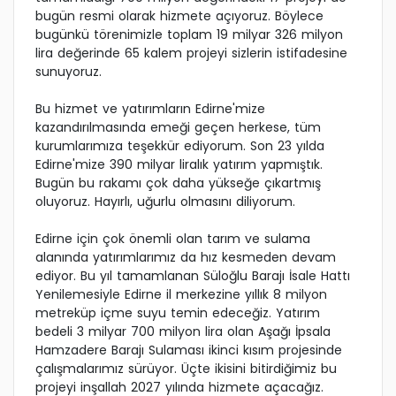
bugün resmi olarak hizmete açıyoruz. Böylece
bugünkü törenimizle toplam 19 milyar 326 milyon
lira değerinde 65 kalem projeyi sizlerin istifadesine
sunuyoruz.
Bu hizmet ve yatırımların Edirne'mize
kazandırılmasında emeği geçen herkese, tüm
kurumlarımıza teşekkür ediyorum. Son 23 yılda
Edirne'mize 390 milyar liralık yatırım yapmıştık.
Bugün bu rakamı çok daha yükseğe çıkartmış
oluyoruz. Hayırlı, uğurlu olmasını diliyorum.
Edirne için çok önemli olan tarım ve sulama
alanında yatırımlarımız da hız kesmeden devam
ediyor. Bu yıl tamamlanan Süloğlu Barajı İsale Hattı
Yenilemesiyle Edirne il merkezine yıllık 8 milyon
metreküp içme suyu temin edeceğiz. Yatırım
bedeli 3 milyar 700 milyon lira olan Aşağı İpsala
Hamzadere Barajı Sulaması ikinci kısım projesinde
çalışmalarımız sürüyor. Üçte ikisini bitirdiğimiz bu
projeyi inşallah 2027 yılında hizmete açacağız.