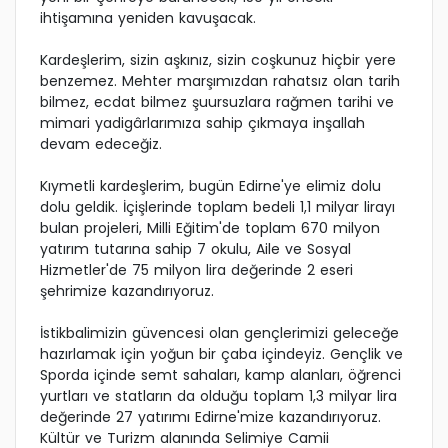
ihtişamına yeniden kavuşacak.
Kardeşlerim, sizin aşkınız, sizin coşkunuz hiçbir yere
benzemez. Mehter marşımızdan rahatsız olan tarih
bilmez, ecdat bilmez şuursuzlara rağmen tarihi ve
mimari yadigârlarımıza sahip çıkmaya inşallah
devam edeceğiz.
Kıymetli kardeşlerim, bugün Edirne'ye elimiz dolu
dolu geldik. İçişlerinde toplam bedeli 1,1 milyar lirayı
bulan projeleri, Milli Eğitim'de toplam 670 milyon
yatırım tutarına sahip 7 okulu, Aile ve Sosyal
Hizmetler'de 75 milyon lira değerinde 2 eseri
şehrimize kazandırıyoruz.
İstikbalimizin güvencesi olan gençlerimizi geleceğe
hazırlamak için yoğun bir çaba içindeyiz. Gençlik ve
Sporda içinde semt sahaları, kamp alanları, öğrenci
yurtları ve statların da olduğu toplam 1,3 milyar lira
değerinde 27 yatırımı Edirne'mize kazandırıyoruz.
Kültür ve Turizm alanında Selimiye Camii