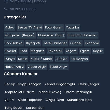
Blk. No:25 Beşiktaş İstanbul
+90 212 333 33 00
Kategoriler
Video
Beyaz TV Arşivi
Foto Galeri
Yazarlar
Manşetler (Bugün)
Manşetler (Dün)
Bugünün Haberleri
Son Dakika
Biyografi
Yerel Haberler
Güncel
Ekonomi
Siyaset
Spor
Magazin
Teknoloji
Yaşam
Eğitim
Sağlık
Dünya
Kadın
Kültür / Sanat
3.Sayfa
Televizyon
Haber Arşivi
Video Arşivi
Etiket Arşivi
Gündem Konular
Recep Tayyip Erdoğan
Kemal Kılıçdaroğlu
Celal Şengör
Ampute Milli Takımı
Mansur Yavaş
Ekrem İmamoğlu
Yol TV
Alper Taşdelen
Özgür Özel
Muharrem İnce
Tunç Soyer
Serkan Sarı