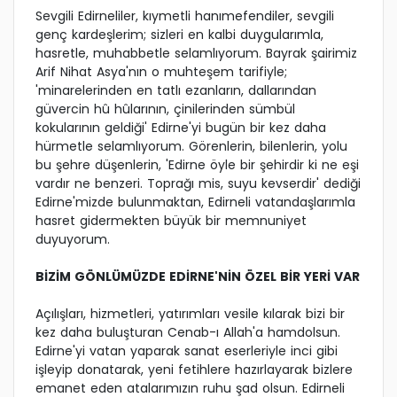
Sevgili Edirneliler, kıymetli hanımefendiler, sevgili
genç kardeşlerim; sizleri en kalbi duygularımla,
hasretle, muhabbetle selamlıyorum. Bayrak şairimiz
Arif Nihat Asya'nın o muhteşem tarifiyle;
'minarelerinden en tatlı ezanların, dallarından
güvercin hû hûlarının, çinilerinden sümbül
kokularının geldiği' Edirne'yi bugün bir kez daha
hürmetle selamlıyorum. Görenlerin, bilenlerin, yolu
bu şehre düşenlerin, 'Edirne öyle bir şehirdir ki ne eşi
vardır ne benzeri. Toprağı mis, suyu kevserdir' dediği
Edirne'mizde bulunmaktan, Edirneli vatandaşlarımla
hasret gidermekten büyük bir memnuniyet
duyuyorum.
BİZİM GÖNLÜMÜZDE EDİRNE'NİN ÖZEL BİR YERİ VAR
Açılışları, hizmetleri, yatırımları vesile kılarak bizi bir
kez daha buluşturan Cenab-ı Allah'a hamdolsun.
Edirne'yi vatan yaparak sanat eserleriyle inci gibi
işleyip donatarak, yeni fetihlere hazırlayarak bizlere
emanet eden atalarımızın ruhu şad olsun. Edirneli