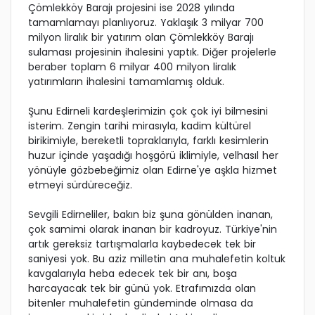
Çömlekköy Barajı projesini ise 2028 yılında
tamamlamayı planlıyoruz. Yaklaşık 3 milyar 700
milyon liralık bir yatırım olan Çömlekköy Barajı
sulaması projesinin ihalesini yaptık. Diğer projelerle
beraber toplam 6 milyar 400 milyon liralık
yatırımların ihalesini tamamlamış olduk.
Şunu Edirneli kardeşlerimizin çok çok iyi bilmesini
isterim. Zengin tarihi mirasıyla, kadim kültürel
birikimiyle, bereketli topraklarıyla, farklı kesimlerin
huzur içinde yaşadığı hoşgörü iklimiyle, velhasıl her
yönüyle gözbebeğimiz olan Edirne'ye aşkla hizmet
etmeyi sürdüreceğiz.
Sevgili Edirneliler, bakın biz şuna gönülden inanan,
çok samimi olarak inanan bir kadroyuz. Türkiye'nin
artık gereksiz tartışmalarla kaybedecek tek bir
saniyesi yok. Bu aziz milletin ana muhalefetin koltuk
kavgalarıyla heba edecek tek bir anı, boşa
harcayacak tek bir günü yok. Etrafımızda olan
bitenler muhalefetin gündeminde olmasa da