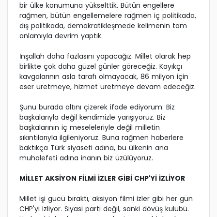
bir ülke konumuna yükselttik. Bütün engellere
rağmen, bütün engellemelere rağmen iç politikada,
dış politikada, demokratikleşmede kelimenin tam
anlamıyla devrim yaptık.
İnşallah daha fazlasını yapacağız. Millet olarak hep
birlikte çok daha güzel günler göreceğiz. Kayıkçı
kavgalarının asla tarafı olmayacak, 86 milyon için
eser üretmeye, hizmet üretmeye devam edeceğiz.
Şunu burada altını çizerek ifade ediyorum: Biz
başkalarıyla değil kendimizle yarışıyoruz. Biz
başkalarının iç meseleleriyle değil milletin
sıkıntılarıyla ilgileniyoruz. Buna rağmen haberlere
baktıkça Türk siyaseti adına, bu ülkenin ana
muhalefeti adına inanın biz üzülüyoruz.
MİLLET AKSİYON FİLMİ İZLER GİBİ CHP'Yİ İZLİYOR
Millet işi gücü bıraktı, aksiyon filmi izler gibi her gün
CHP'yi izliyor. Siyasi parti değil, sanki dövüş kulübü.