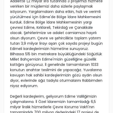
Adalette 1,2 milyar lira tutarında 3 projemizi hizmete
verirken bir müjdemizi daha sizlerle paylaşmak
istiyorum. Yargılamaların daha etkin, hızlı ve verimli
yürütülmesi için Edirne'de Bölge İdare Mahkemesini
kurduk. Edirne Bölge İdare Mahkemesinin yargı
çevresi Edirne, Kırklareli, Tekirdağ ve Çanakkale
olacak. Şehirlerimize ve adalet camiamıza hayırlı
olsun diyorum. Çevre ve şehircilikte toplam yatırım
tutarı 3,9 milyar lirayı aşan çok sayıda projeyi bugün
Edirneli kardeşlerimizin hizmetine sunuyoruz.
Bilhassa 515 bin metrekare büyüklüğündeki Söğütlük
Millet Bahçemizin Edirne'mizin güzelliğine güzellik
kattığını görüyoruz. İl genelinde tamamlanan 1033
konutun anahtar teslimini de yapacağız. Yuvalarına
kavuşan hak sahibi kardeşlerimizin gözü aydın olsun
diyor, evlerinde ağız tadıyla oturmalarını Rabbimden
niyaz ediyorum.
Değerli kardeşlerim, geliyorum Edirne Valiliğimizin
çalışmalarına. İl Özel İdaremizin tamamladığı 6,5
milyar liralık hizmetlerle Çevre Koruma Vakfı'nın
tamamladığı 700 milyon değerindeki 17 projeyi de