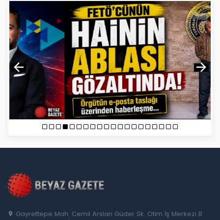
Gayrettepe Mah. Cemil Arslan Güder Sk. Otim İş Merkezi B