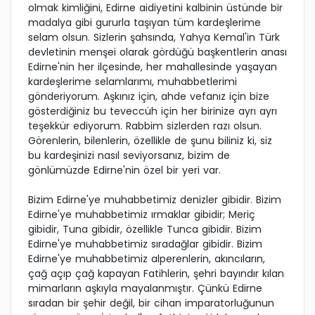
olmak kimliğini, Edirne aidiyetini kalbinin üstünde bir
madalya gibi gururla taşıyan tüm kardeşlerime
selam olsun. Sizlerin şahsında, Yahya Kemal'in Türk
devletinin menşei olarak gördüğü başkentlerin anası
Edirne'nin her ilçesinde, her mahallesinde yaşayan
kardeşlerime selamlarımı, muhabbetlerimi
gönderiyorum. Aşkınız için, ahde vefanız için bize
gösterdiğiniz bu teveccüh için her birinize ayrı ayrı
teşekkür ediyorum. Rabbim sizlerden razı olsun.
Görenlerin, bilenlerin, özellikle de şunu biliniz ki, siz
bu kardeşinizi nasıl seviyorsanız, bizim de
gönlümüzde Edirne'nin özel bir yeri var.
Bizim Edirne'ye muhabbetimiz denizler gibidir. Bizim
Edirne'ye muhabbetimiz ırmaklar gibidir; Meriç
gibidir, Tuna gibidir, özellikle Tunca gibidir. Bizim
Edirne'ye muhabbetimiz sıradağlar gibidir. Bizim
Edirne'ye muhabbetimiz alperenlerin, akıncıların,
çağ açıp çağ kapayan Fatihlerin, şehri bayındır kılan
mimarların aşkıyla mayalanmıştır. Çünkü Edirne
sıradan bir şehir değil, bir cihan imparatorluğunun