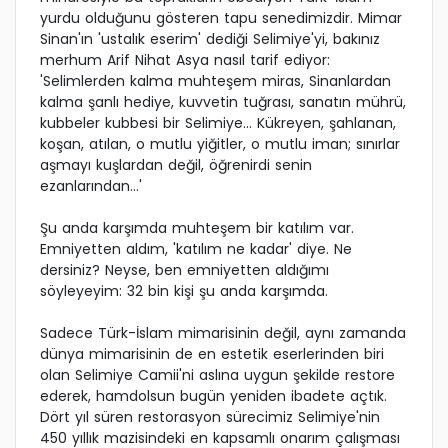
yurdu olduğunu gösteren tapu senedimizdir. Mimar
Sinan'ın 'ustalık eserim' dediği Selimiye'yi, bakınız
merhum Arif Nihat Asya nasıl tarif ediyor:
'Selimlerden kalma muhteşem miras, Sinanlardan
kalma şanlı hediye, kuvvetin tuğrası, sanatın mührü,
kubbeler kubbesi bir Selimiye... Kükreyen, şahlanan,
koşan, atılan, o mutlu yiğitler, o mutlu iman; sınırlar
aşmayı kuşlardan değil, öğrenirdi senin
ezanlarından...'
Şu anda karşımda muhteşem bir katılım var.
Emniyetten aldım, 'katılım ne kadar' diye. Ne
dersiniz? Neyse, ben emniyetten aldığımı
söyleyeyim: 32 bin kişi şu anda karşımda.
Sadece Türk-İslam mimarisinin değil, aynı zamanda
dünya mimarisinin de en estetik eserlerinden biri
olan Selimiye Camii'ni aslına uygun şekilde restore
ederek, hamdolsun bugün yeniden ibadete açtık.
Dört yıl süren restorasyon sürecimiz Selimiye'nin
450 yıllık mazisindeki en kapsamlı onarım çalışması