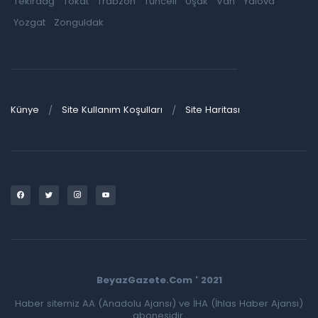
Tekirdağ
Tokat
Trabzon
Tunceli
Uşak
Van
Yalova
Yozgat
Zonguldak
Künye
Site Kullanım Koşulları
Site Haritası
BeyazGazete.Com ' 2021
Haber sitemiz AA (Anadolu Ajansı) ve İHA (İhlas Haber Ajansı)
abonesidir.