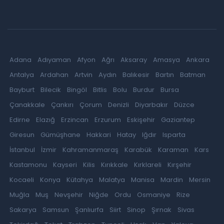
Adana
Adıyaman
Afyon
Ağrı
Aksaray
Amasya
Ankara
Antalya
Ardahan
Artvin
Aydın
Balıkesir
Bartın
Batman
Bayburt
Bilecik
Bingöl
Bitlis
Bolu
Burdur
Bursa
Çanakkale
Çankırı
Çorum
Denizli
Diyarbakır
Düzce
Edirne
Elazığ
Erzincan
Erzurum
Eskişehir
Gaziantep
Giresun
Gümüşhane
Hakkari
Hatay
Iğdır
Isparta
İstanbul
İzmir
Kahramanmaraş
Karabük
Karaman
Kars
Kastamonu
Kayseri
Kilis
Kırıkkale
Kırklareli
Kırşehir
Kocaeli
Konya
Kütahya
Malatya
Manisa
Mardin
Mersin
Muğla
Muş
Nevşehir
Niğde
Ordu
Osmaniye
Rize
Sakarya
Samsun
Şanlıurfa
Siirt
Sinop
Şırnak
Sivas