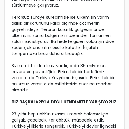
sürdürmeye çalışıyoruz.
Terörsüz Türkiye sürecimizle ise ülkemizin yarım
asırlık bir sorununu kalıcı biçimde çözmenin
gayretindeyiz. Terörün karanlık gölgesini önce
ülkemizin, sonra bölgemizin üzerinden tamamen
kaldırmak istiyoruz. Bu hedefe giden yolda şimdiye
kadar çok önemli mesafe katettik. İnşallah
tempomuzu biraz daha artıracağız.
Bizim tek bir derdimiz vardır; o da 86 milyonun
huzuru ve güvenliğidir. Bizim tek bir hedefimiz
vardır; o da Türkiye Yüzyılı'nın inşasıdır. Bizim tek bir
arzumuz vardır; o da milletimizin duasına mazhar
olmaktır.
BİZ BAŞKALARIYLA DEĞİL KENDİMİZLE YARIŞIYORUZ
23 yıldır hep Hakk'ın rızasını umarak halkımız için
çalıştık, çabaladık, ter döktük, mücadele ettik.
Türkiye'yi ilklerle tanıştırdık. Türkiye'yi devler ligindeki