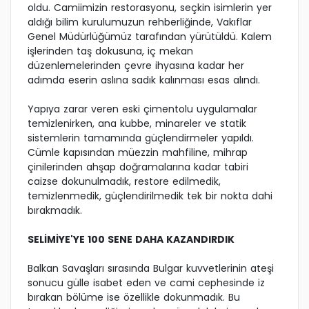
oldu. Camiimizin restorasyonu, seçkin isimlerin yer
aldığı bilim kurulumuzun rehberliğinde, Vakıflar
Genel Müdürlüğümüz tarafından yürütüldü. Kalem
işlerinden taş dokusuna, iç mekan
düzenlemelerinden çevre ihyasına kadar her
adımda eserin aslına sadık kalınması esas alındı.
Yapıya zarar veren eski çimentolu uygulamalar
temizlenirken, ana kubbe, minareler ve statik
sistemlerin tamamında güçlendirmeler yapıldı.
Cümle kapısından müezzin mahfiline, mihrap
çinilerinden ahşap doğramalarına kadar tabiri
caizse dokunulmadık, restore edilmedik,
temizlenmedik, güçlendirilmedik tek bir nokta dahi
bırakmadık.
SELİMİYE'YE 100 SENE DAHA KAZANDIRDIK
Balkan Savaşları sırasında Bulgar kuvvetlerinin ateşi
sonucu gülle isabet eden ve cami cephesinde iz
bırakan bölüme ise özellikle dokunmadık. Bu