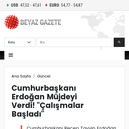
USD
: 47,52 - 47,61
EURO
: 54,77 - 54,87
Ara
Ana Sayfa
Güncel
Cumhurbaşkanı
Erdoğan Müjdeyi
Verdi! "Çalışmalar
Başladı"
Cumhurbaşkanı Recep Tayyip Erdoğan