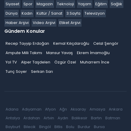
Siyaset
Spor
Magazin
Teknoloji
Yaşam
Eğitim
Sağlık
Dünya
Kadın
Kültür / Sanat
3.Sayfa
Televizyon
Haber Arşivi
Video Arşivi
Etiket Arşivi
Gündem Konular
Recep Tayyip Erdoğan
Kemal Kılıçdaroğlu
Celal Şengör
Ampute Milli Takımı
Mansur Yavaş
Ekrem İmamoğlu
Yol TV
Alper Taşdelen
Özgür Özel
Muharrem İnce
Tunç Soyer
Serkan Sarı
Adana
Adıyaman
Afyon
Ağrı
Aksaray
Amasya
Ankara
Antalya
Ardahan
Artvin
Aydın
Balıkesir
Bartın
Batman
Bayburt
Bilecik
Bingöl
Bitlis
Bolu
Burdur
Bursa