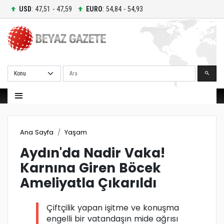
USD
: 47,51 - 47,59
EURO
: 54,84 - 54,93
Ara
Ana Sayfa
Yaşam
Aydın'da Nadir Vaka!
Karnına Giren Böcek
Ameliyatla Çıkarıldı
Çiftçilik yapan işitme ve konuşma
engelli bir vatandaşın mide ağrısı