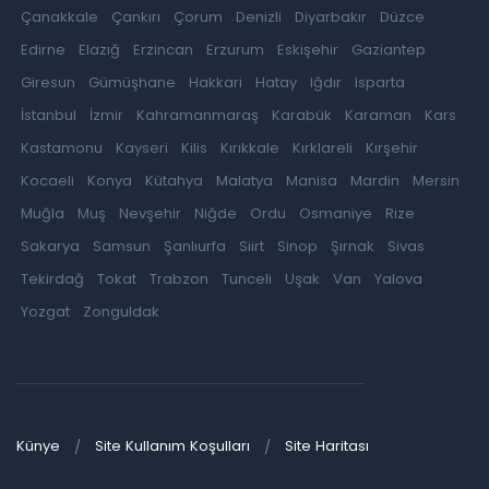
Çanakkale
Çankırı
Çorum
Denizli
Diyarbakır
Düzce
Edirne
Elazığ
Erzincan
Erzurum
Eskişehir
Gaziantep
Giresun
Gümüşhane
Hakkari
Hatay
Iğdır
Isparta
İstanbul
İzmir
Kahramanmaraş
Karabük
Karaman
Kars
Kastamonu
Kayseri
Kilis
Kırıkkale
Kırklareli
Kırşehir
Kocaeli
Konya
Kütahya
Malatya
Manisa
Mardin
Mersin
Muğla
Muş
Nevşehir
Niğde
Ordu
Osmaniye
Rize
Sakarya
Samsun
Şanlıurfa
Siirt
Sinop
Şırnak
Sivas
Tekirdağ
Tokat
Trabzon
Tunceli
Uşak
Van
Yalova
Yozgat
Zonguldak
Künye
Site Kullanım Koşulları
Site Haritası