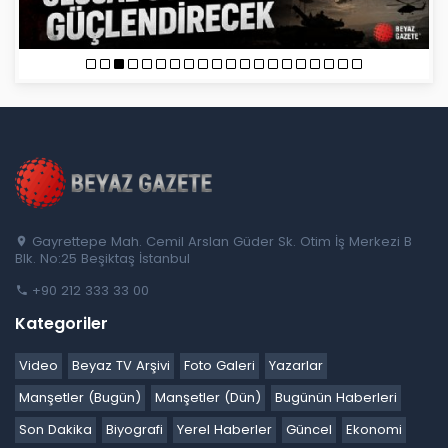
Gayrettepe Mah. Cemil Arslan Güder Sk. Otim İş Merkezi B
Blk. No:25 Beşiktaş İstanbul
+90 212 333 33 00
Kategoriler
Video
Beyaz TV Arşivi
Foto Galeri
Yazarlar
Manşetler (Bugün)
Manşetler (Dün)
Bugünün Haberleri
Son Dakika
Biyografi
Yerel Haberler
Güncel
Ekonomi