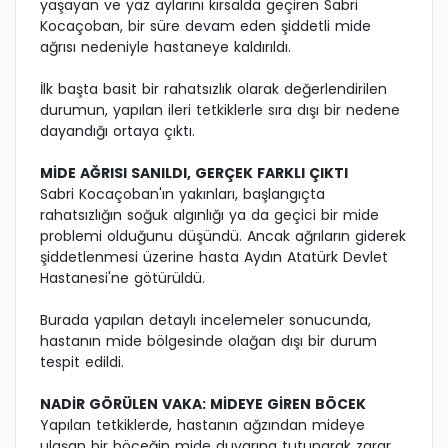
yaşayan ve yaz aylarını kırsalda geçiren Sabri
Kocaçoban, bir süre devam eden şiddetli mide
ağrısı nedeniyle hastaneye kaldırıldı.
İlk başta basit bir rahatsızlık olarak değerlendirilen
durumun, yapılan ileri tetkiklerle sıra dışı bir nedene
dayandığı ortaya çıktı.
MİDE AĞRISI SANILDI, GERÇEK FARKLI ÇIKTI
Sabri Kocaçoban'ın yakınları, başlangıçta
rahatsızlığın soğuk algınlığı ya da geçici bir mide
problemi olduğunu düşündü. Ancak ağrıların giderek
şiddetlenmesi üzerine hasta Aydın Atatürk Devlet
Hastanesi'ne götürüldü.
Burada yapılan detaylı incelemeler sonucunda,
hastanın mide bölgesinde olağan dışı bir durum
tespit edildi.
NADİR GÖRÜLEN VAKA: MİDEYE GİREN BÖCEK
Yapılan tetkiklerde, hastanın ağzından mideye
ulaşan bir böceğin mide duvarına tutunarak zarar