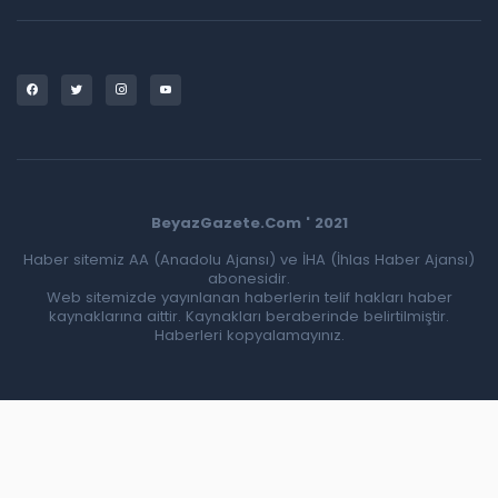
BeyazGazete.Com ' 2021
Haber sitemiz AA (Anadolu Ajansı) ve İHA (İhlas Haber Ajansı)
abonesidir.
Web sitemizde yayınlanan haberlerin telif hakları haber
kaynaklarına aittir. Kaynakları beraberinde belirtilmiştir.
Haberleri kopyalamayınız.