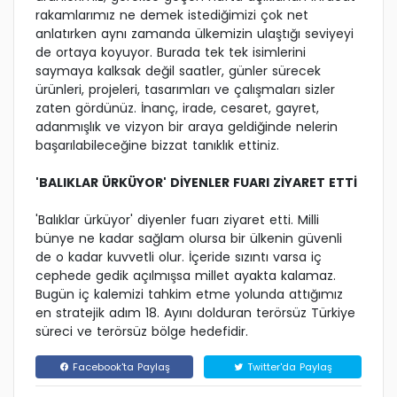
rakamlarımız ne demek istediğimizi çok net
anlatırken aynı zamanda ülkemizin ulaştığı seviyeyi
de ortaya koyuyor. Burada tek tek isimlerini
saymaya kalksak değil saatler, günler sürecek
ürünleri, projeleri, tasarımları ve çalışmaları sizler
zaten gördünüz. İnanç, irade, cesaret, gayret,
adanmışlık ve vizyon bir araya geldiğinde nelerin
başarılabileceğine bizzat tanıklık ettiniz.
'BALIKLAR ÜRKÜYOR' DİYENLER FUARI ZİYARET ETTİ
'Balıklar ürküyor' diyenler fuarı ziyaret etti. Milli
bünye ne kadar sağlam olursa bir ülkenin güvenli
de o kadar kuvvetli olur. İçeride sızıntı varsa iç
cephede gedik açılmışsa millet ayakta kalamaz.
Bugün iç kalemizi tahkim etme yolunda attığımız
en stratejik adım 18. Ayını dolduran terörsüz Türkiye
süreci ve terörsüz bölge hedefidir.
Facebook'ta Paylaş
Twitter'da Paylaş