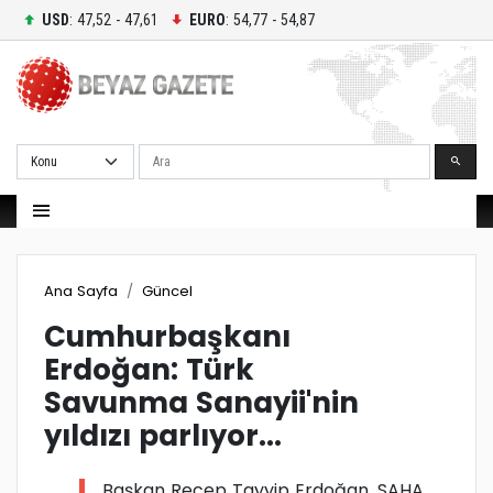
USD
: 47,52 - 47,61
EURO
: 54,77 - 54,87
Ara
Ana Sayfa
Güncel
Cumhurbaşkanı
Erdoğan: Türk
Savunma Sanayii'nin
yıldızı parlıyor...
Başkan Recep Tayyip Erdoğan, SAHA