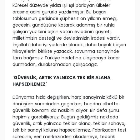
küresel düzeyde yıldızı ışıl ışıl parlayan ülkeler
arasına adını gururla yazdırmıştır. Bu başarı
tablosunun gerisinde şüphesiz on yılların emeği,
gecesini gündüzüne katarak adanmış bir ruhla
çalışan yüz bini aşkın vatan evladının gayreti,
milletimizin desteği ve devletimizin iradesi vardır.
İnşallah daha iyi yerlerde olacak, daha büyük başarı
hikayelerini birlikte yazacak, savunma sanayinde
tam bağımsız Türkiye hedefine ulaşıncaya kadar
durmadan, duraksamadan çalışacağız.
'GÜVENLİK, ARTIK YALNIZCA TEK BİR ALANA
HAPSEDİLEMEZ'
Dünyamız hızla değişirken, harp sanayimiz köklü bir
dönüşüm sürecinden geçerken, bundan elbette
güvenlik kavramı da nasibini alıyor. Bir defa şunu
hepimiz görebiliyoruz: Bugün geldiğimiz noktada
güvenlik, artık yalnızca tek bir alana, tek bir sahaya,
tek bir sanayi koluna hapsedilemez. Fabrikadan test
sürecine, veri merkezinden akademiye, tedarik