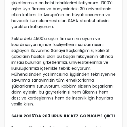
şirketlerimize en kalbi tebriklerimi iletiyorum. 1300'ü
aşkın üye firması ve bünyesindeki 30 üniversitenin
etkin katılımı ile Avrupa'nın en büyük savunma ve
havacılık kümelenmesi olan SAHA İstanbul ailesini
yürekten kutluyorum.
Sektördeki 4500'ü aşkın firmamızın uyum ve
koordinasyon içinde faaliyetlerini sürdürmesini
sağlayan Savunma Sanayii Başkanlığımızı; kolektif
çabaların hasılası olan bu başarı hikayesinin altında
imzası bulunan şirketlerimizi, üniversitelerimizi ve
kuruluşlarımızı içtenlikle tebrik ediyorum.
Mühendisinden yazılımcısına, işçisinden teknisyenine
savunma sanayimizin tüm emektarlarına
şükranlarımı sunuyorum. Rabbim sizlerin başarılarını
daim eylesin; bu gayretlerinizi hem ülkemiz hem
dost ve kardeşlerimiz hem de insanlık için hayırlara
vesile kılsın.
SAHA 2026'DA 203 ÜRÜN İLK KEZ GÖRÜCÜYE ÇIKTI