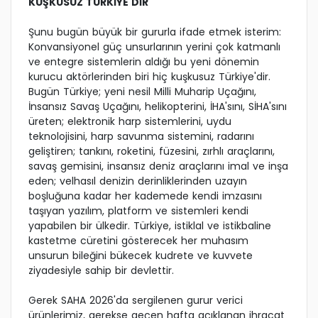
KUŞKUSUZ TÜRKİYE'DİR'
Şunu bugün büyük bir gururla ifade etmek isterim:
Konvansiyonel güç unsurlarının yerini çok katmanlı
ve entegre sistemlerin aldığı bu yeni dönemin
kurucu aktörlerinden biri hiç kuşkusuz Türkiye'dir.
Bugün Türkiye; yeni nesil Milli Muharip Uçağını,
İnsansız Savaş Uçağını, helikopterini, İHA'sını, SİHA'sını
üreten; elektronik harp sistemlerini, uydu
teknolojisini, harp savunma sistemini, radarını
geliştiren; tankını, roketini, füzesini, zırhlı araçlarını,
savaş gemisini, insansız deniz araçlarını imal ve inşa
eden; velhasıl denizin derinliklerinden uzayın
boşluğuna kadar her kademede kendi imzasını
taşıyan yazılım, platform ve sistemleri kendi
yapabilen bir ülkedir. Türkiye, istiklal ve istikbaline
kastetme cüretini gösterecek her muhasım
unsurun bileğini bükecek kudrete ve kuvvete
ziyadesiyle sahip bir devlettir.
Gerek SAHA 2026'da sergilenen gurur verici
ürünlerimiz, gerekse geçen hafta açıklanan ihracat