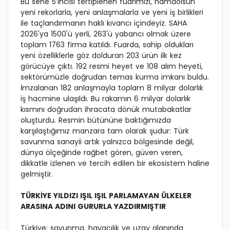
Bu sene 5'incisi tertiplenen fuarımızı, hamdolsun
yeni rekorlarla, yeni anlaşmalarla ve yeni iş birlikleri
ile taçlandırmanın haklı kıvancı içindeyiz. SAHA
2026'ya 1500'ü yerli, 263'ü yabancı olmak üzere
toplam 1763 firma katıldı. Fuarda, sahip oldukları
yeni özelliklerle göz dolduran 203 ürün ilk kez
görücüye çıktı. 192 resmi heyet ve 108 alım heyeti,
sektörümüzle doğrudan temas kurma imkanı buldu.
İmzalanan 182 anlaşmayla toplam 8 milyar dolarlık
iş hacmine ulaşıldı. Bu rakamın 6 milyar dolarlık
kısmını doğrudan ihracata dönük mutabakatlar
oluşturdu. Resmin bütününe baktığımızda
karşılaştığımız manzara tam olarak şudur: Türk
savunma sanayii artık yalnızca bölgesinde değil,
dünya ölçeğinde rağbet gören, güven veren,
dikkatle izlenen ve tercih edilen bir ekosistem haline
gelmiştir.
TÜRKİYE YILDIZI IŞIL IŞIL PARLAMAYAN ÜLKELER
ARASINA ADINI GURURLA YAZDIRMIŞTIR
Türkiye; savunma, havacılık ve uzay alanında