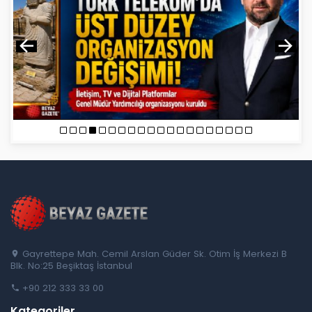
Gayrettepe Mah. Cemil Arslan Güder Sk. Otim İş Merkezi B
Blk. No:25 Beşiktaş İstanbul
+90 212 333 33 00
Kategoriler