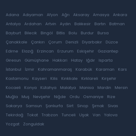
Adana
Adıyaman
Afyon
Ağrı
Aksaray
Amasya
Ankara
Antalya
Ardahan
Artvin
Aydın
Balıkesir
Bartın
Batman
Bayburt
Bilecik
Bingöl
Bitlis
Bolu
Burdur
Bursa
Çanakkale
Çankırı
Çorum
Denizli
Diyarbakır
Düzce
Edirne
Elazığ
Erzincan
Erzurum
Eskişehir
Gaziantep
Giresun
Gümüşhane
Hakkari
Hatay
Iğdır
Isparta
İstanbul
İzmir
Kahramanmaraş
Karabük
Karaman
Kars
Kastamonu
Kayseri
Kilis
Kırıkkale
Kırklareli
Kırşehir
Kocaeli
Konya
Kütahya
Malatya
Manisa
Mardin
Mersin
Muğla
Muş
Nevşehir
Niğde
Ordu
Osmaniye
Rize
Sakarya
Samsun
Şanlıurfa
Siirt
Sinop
Şırnak
Sivas
Tekirdağ
Tokat
Trabzon
Tunceli
Uşak
Van
Yalova
Yozgat
Zonguldak