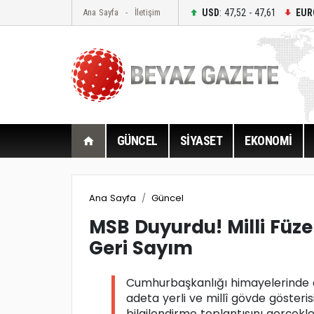
USD
: 47,52 - 47,61
EUR
Ana Sayfa
İletişim
GÜNCEL
SİYASET
EKONOMİ
Ana Sayfa
Güncel
MSB Duyurdu! Milli Füze
Geri Sayım
Cumhurbaşkanlığı himayelerinde
adeta yerli ve millî gövde gösteri
bilgilendirme toplantısını gerçekl