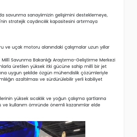
ında savunma sanayiimizin gelişimini desteklemeye,
nin stratejik caydırıcılık kapasitesini artırmaya
oru ve uçak motoru alanındaki çalışmalar uzun yıllar
Millî Savunma Bakanlığı Araştırma-Geliştirme Merkezi
arla üretilen yüksek itki gücüne sahip millî bir jet
arına uygun şekilde özgün mühendislik çözümleriyle
lılığın azaltılması ve sürdürülebilir yerli kabiliyet
lerinin yüksek sıcaklık ve yoğun çalışma şartlarına
mans ve kullanım ömründe önemli kazanımlar elde