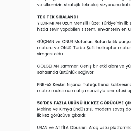
ve ülkemizin stratejik teknoloji vizyonuna k
TEK TEK SIRALANDI
YILDIRIMHAN Uzun Menzilli Füze: Türkiye'nin ilk s
hızda seyir yapabilen sistem, envanterin en uz
GÜÇHAN ve ONUR Motorları: Bütün kritik parça
motoru ve ONUR Turbo Şaft helikopter motoru
simgesi oldu.
GÖLGEHAN Jammer: Geniş bir etki alanı ve yü
sahasında üstünlük sağlıyor.
PNR-53 Keskin Nişancı Tüfeği: Kendi kalibresin
metre maksimum atış menziliyle sınır ötesi op
50'DEN FAZLA ÜRÜNÜ İLK KEZ GÖRÜCÜYE ÇI
Makine ve Kimya Endüstrisi, modern savaş dokt
ilk kez görücüye çıkardı:
URAN ve ATTİLA Obüsleri: Araç üstü platform