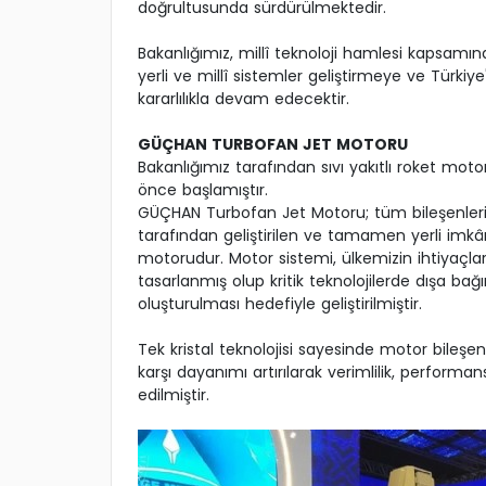
doğrultusunda sürdürülmektedir.
Bakanlığımız, millî teknoloji hamlesi kapsam
yerli ve millî sistemler geliştirmeye ve Türkiye'
kararlılıkla devam edecektir.
GÜÇHAN TURBOFAN JET MOTORU
Bakanlığımız tarafından sıvı yakıtlı roket mot
önce başlamıştır.
GÜÇHAN Turbofan Jet Motoru; tüm bileşenleri 
tarafından geliştirilen ve tamamen yerli imkânl
motorudur. Motor sistemi, ülkemizin ihtiyaçl
tasarlanmış olup kritik teknolojilerde dışa bağım
oluşturulması hedefiyle geliştirilmiştir.
Tek kristal teknolojisi sayesinde motor bileşen
karşı dayanımı artırılarak verimlilik, perfor
edilmiştir.