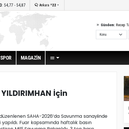
O
: 54,77 - 54,87
Ankara
º22
Gündem:
Recep T
SPOR
MAGAZİN
 YILDIRIMHAN İçin
 düzenlenen SAHA-2026’da Savunma sanayiinde
si yapıldı. Fuar kapsamında haftalık basın
eştiren Millî Savunma Bakanlığı, 3 ton harp