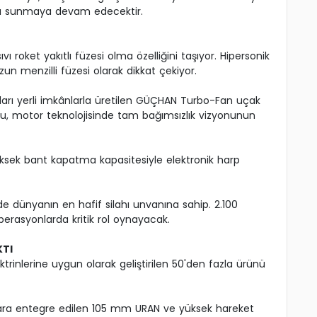
atkı sunmaya devam edecektir.
ıvı roket yakıtlı füzesi olma özelliğini taşıyor. Hipersonik
un menzilli füzesi olarak dikkat çekiyor.
ları yerli imkânlarla üretilen GÜÇHAN Turbo-Fan uçak
, motor teknolojisinde tam bağımsızlık vizyonunun
ksek bant kapatma kapasitesiyle elektronik harp
de dünyanın en hafif silahı unvanına sahip. 2.100
erasyonlarda kritik rol oynayacak.
KTI
rinlerine uygun olarak geliştirilen 50'den fazla ürünü
lara entegre edilen 105 mm URAN ve yüksek hareket