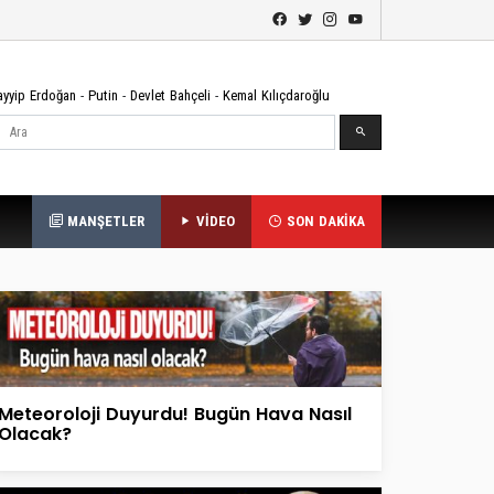
ayyip Erdoğan
-
Putin
-
Devlet Bahçeli
-
Kemal Kılıçdaroğlu
Ara
MANŞETLER
VİDEO
SON DAKİKA
Meteoroloji Duyurdu! Bugün Hava Nasıl
Olacak?