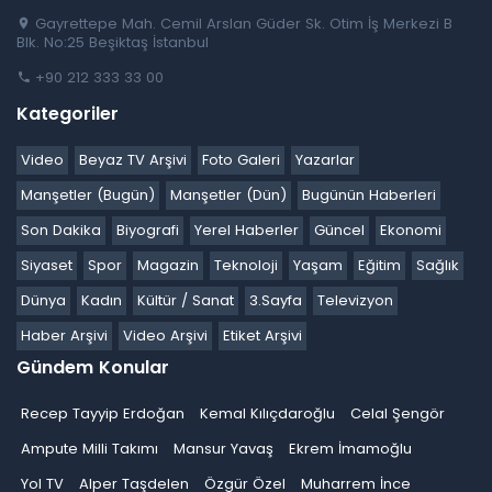
Gayrettepe Mah. Cemil Arslan Güder Sk. Otim İş Merkezi B
Blk. No:25 Beşiktaş İstanbul
+90 212 333 33 00
Kategoriler
Video
Beyaz TV Arşivi
Foto Galeri
Yazarlar
Manşetler (Bugün)
Manşetler (Dün)
Bugünün Haberleri
Son Dakika
Biyografi
Yerel Haberler
Güncel
Ekonomi
Siyaset
Spor
Magazin
Teknoloji
Yaşam
Eğitim
Sağlık
Dünya
Kadın
Kültür / Sanat
3.Sayfa
Televizyon
Haber Arşivi
Video Arşivi
Etiket Arşivi
Gündem Konular
Recep Tayyip Erdoğan
Kemal Kılıçdaroğlu
Celal Şengör
Ampute Milli Takımı
Mansur Yavaş
Ekrem İmamoğlu
Yol TV
Alper Taşdelen
Özgür Özel
Muharrem İnce