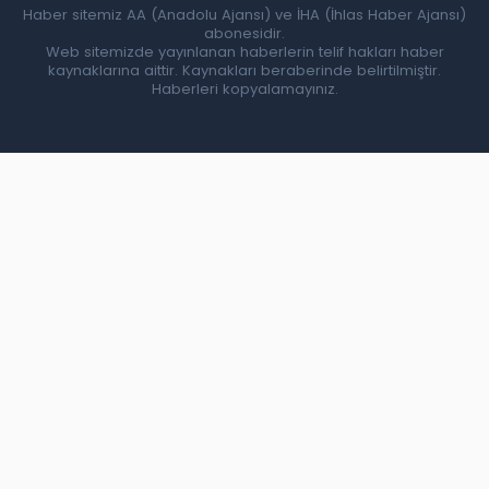
Haber sitemiz AA (Anadolu Ajansı) ve İHA (İhlas Haber Ajansı)
abonesidir.
Web sitemizde yayınlanan haberlerin telif hakları haber
kaynaklarına aittir. Kaynakları beraberinde belirtilmiştir.
Haberleri kopyalamayınız.