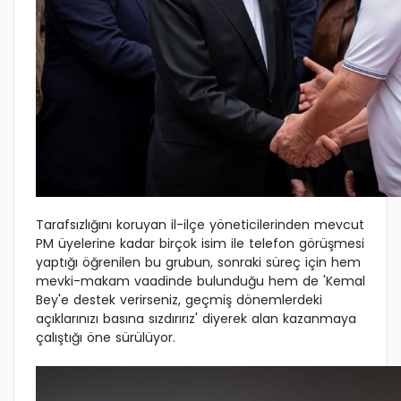
Tarafsızlığını koruyan il-ilçe yöneticilerinden mevcut
PM üyelerine kadar birçok isim ile telefon görüşmesi
yaptığı öğrenilen bu grubun, sonraki süreç için hem
mevki-makam vaadinde bulunduğu hem de 'Kemal
Bey'e destek verirseniz, geçmiş dönemlerdeki
açıklarınızı basına sızdırırız' diyerek alan kazanmaya
çalıştığı öne sürülüyor.