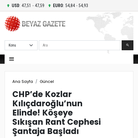
USD
: 47,51 - 47,59
EURO
: 54,84 - 54,93
Ara
Ana Sayfa
Güncel
CHP’de Kozlar
Kılıçdaroğlu’nun
Elinde! Köşeye
Sıkışan Rant Cephesi
Şantaja Başladı