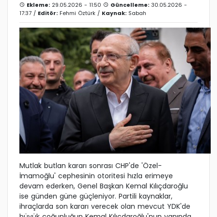
Ekleme:
29.05.2026 - 11:50
Güncelleme:
30.05.2026 -
17:37 /
Editör:
Fehmi Öztürk
/
Kaynak:
Sabah
Mutlak butlan kararı sonrası CHP'de 'Özel-
İmamoğlu' cephesinin otoritesi hızla erimeye
devam ederken, Genel Başkan Kemal Kılıçdaroğlu
ise günden güne güçleniyor. Partili kaynaklar,
ihraçlarda son kararı verecek olan mevcut YDK'de
büyük çoğunluğun Kemal Kılıçdaroğlu'nun yanında