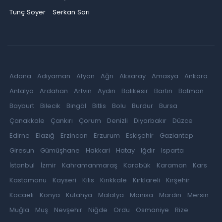
Tunç Soyer
Serkan Sarı
Adana
Adıyaman
Afyon
Ağrı
Aksaray
Amasya
Ankara
Antalya
Ardahan
Artvin
Aydın
Balıkesir
Bartın
Batman
Bayburt
Bilecik
Bingöl
Bitlis
Bolu
Burdur
Bursa
Çanakkale
Çankırı
Çorum
Denizli
Diyarbakır
Düzce
Edirne
Elazığ
Erzincan
Erzurum
Eskişehir
Gaziantep
Giresun
Gümüşhane
Hakkari
Hatay
Iğdır
Isparta
İstanbul
İzmir
Kahramanmaraş
Karabük
Karaman
Kars
Kastamonu
Kayseri
Kilis
Kırıkkale
Kırklareli
Kırşehir
Kocaeli
Konya
Kütahya
Malatya
Manisa
Mardin
Mersin
Muğla
Muş
Nevşehir
Niğde
Ordu
Osmaniye
Rize