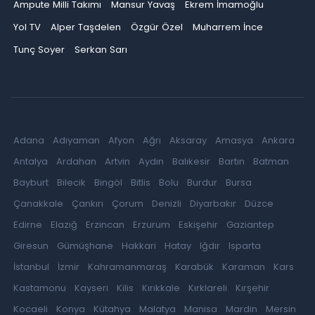
Ampute Milli Takımı
Mansur Yavaş
Ekrem İmamoğlu
Yol TV
Alper Taşdelen
Özgür Özel
Muharrem İnce
Tunç Soyer
Serkan Sarı
Adana
Adıyaman
Afyon
Ağrı
Aksaray
Amasya
Ankara
Antalya
Ardahan
Artvin
Aydın
Balıkesir
Bartın
Batman
Bayburt
Bilecik
Bingöl
Bitlis
Bolu
Burdur
Bursa
Çanakkale
Çankırı
Çorum
Denizli
Diyarbakır
Düzce
Edirne
Elazığ
Erzincan
Erzurum
Eskişehir
Gaziantep
Giresun
Gümüşhane
Hakkari
Hatay
Iğdır
Isparta
İstanbul
İzmir
Kahramanmaraş
Karabük
Karaman
Kars
Kastamonu
Kayseri
Kilis
Kırıkkale
Kırklareli
Kırşehir
Kocaeli
Konya
Kütahya
Malatya
Manisa
Mardin
Mersin