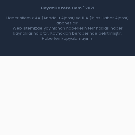
BeyazGazete.Com ' 2021
Haber sitemiz AA (Anadolu Ajansı) ve İHA (İhlas Haber Ajansı)
abonesidir.
Web sitemizde yayınlanan haberlerin telif hakları haber
kaynaklarına aittir. Kaynakları beraberinde belirtilmiştir.
Haberleri kopyalamayınız.