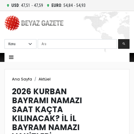
USD
: 47,51 - 47,59
EURO
: 54,84 - 54,93
Ara
Ana Sayfa
Aktüel
2026 KURBAN
BAYRAMI NAMAZI
SAAT KAÇTA
KILINACAK? İL İL
BAYRAM NAMAZI