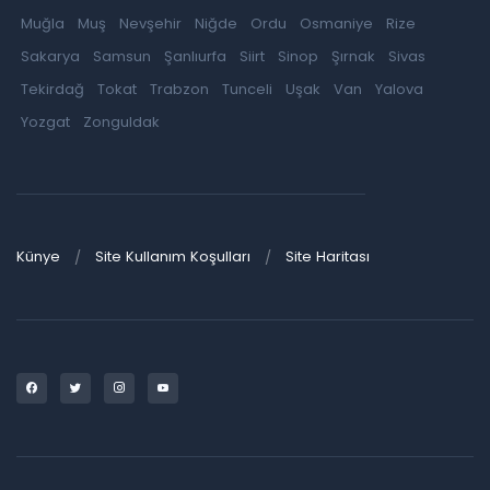
Muğla
Muş
Nevşehir
Niğde
Ordu
Osmaniye
Rize
Sakarya
Samsun
Şanlıurfa
Siirt
Sinop
Şırnak
Sivas
Tekirdağ
Tokat
Trabzon
Tunceli
Uşak
Van
Yalova
Yozgat
Zonguldak
Künye
Site Kullanım Koşulları
Site Haritası