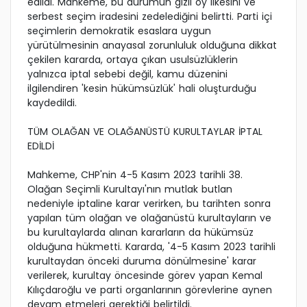
edildi. Mahkeme, bu durumun gizli oy ilkesini ve
serbest seçim iradesini zedelediğini belirtti. Parti içi
seçimlerin demokratik esaslara uygun
yürütülmesinin anayasal zorunluluk olduğuna dikkat
çekilen kararda, ortaya çıkan usulsüzlüklerin
yalnızca iptal sebebi değil, kamu düzenini
ilgilendiren 'kesin hükümsüzlük' hali oluşturduğu
kaydedildi.
TÜM OLAĞAN VE OLAĞANÜSTÜ KURULTAYLAR İPTAL
EDİLDİ
Mahkeme, CHP'nin 4-5 Kasım 2023 tarihli 38.
Olağan Seçimli Kurultayı'nın mutlak butlan
nedeniyle iptaline karar verirken, bu tarihten sonra
yapılan tüm olağan ve olağanüstü kurultayların ve
bu kurultaylarda alınan kararların da hükümsüz
olduğuna hükmetti. Kararda, '4-5 Kasım 2023 tarihli
kurultaydan önceki duruma dönülmesine' karar
verilerek, kurultay öncesinde görev yapan Kemal
Kılıçdaroğlu ve parti organlarının görevlerine aynen
devam etmeleri gerektiği belirtildi.