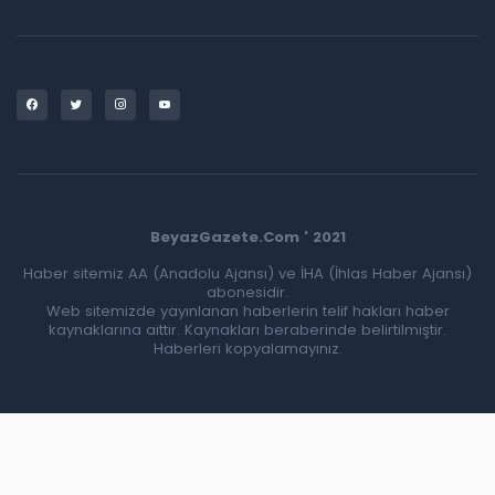
BeyazGazete.Com ' 2021
Haber sitemiz AA (Anadolu Ajansı) ve İHA (İhlas Haber Ajansı)
abonesidir.
Web sitemizde yayınlanan haberlerin telif hakları haber
kaynaklarına aittir. Kaynakları beraberinde belirtilmiştir.
Haberleri kopyalamayınız.