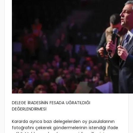
DELEGE İRADESİNİN FESADA UĞRATILDIĞI
DEĞERLENDİRMESİ
Kararda ayrıca bazı delegelerden oy pusulalarının
fotoğrafını çekerek göndermelerinin istendiği ifade