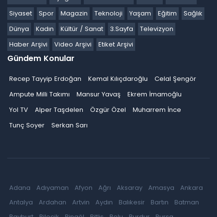
Siyaset
Spor
Magazin
Teknoloji
Yaşam
Eğitim
Sağlık
Dünya
Kadın
Kültür / Sanat
3.Sayfa
Televizyon
Haber Arşivi
Video Arşivi
Etiket Arşivi
Gündem Konular
Recep Tayyip Erdoğan
Kemal Kılıçdaroğlu
Celal Şengör
Ampute Milli Takımı
Mansur Yavaş
Ekrem İmamoğlu
Yol TV
Alper Taşdelen
Özgür Özel
Muharrem İnce
Tunç Soyer
Serkan Sarı
Adana
Adıyaman
Afyon
Ağrı
Aksaray
Amasya
Ankara
Antalya
Ardahan
Artvin
Aydın
Balıkesir
Bartın
Batman
Bayburt
Bilecik
Bingöl
Bitlis
Bolu
Burdur
Bursa