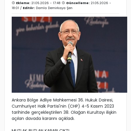
Ekleme:
21.05.2026 - 17:48
Güncelleme:
21.05.2026 -
18:01 /
Editör:
Damla Demirkaya Şen
Ankara Bölge Adliye Mahkemesi 36. Hukuk Dairesi,
Cumhuriyet Halk Partisi'nin (CHP) 4-5 Kasım 2023
tarihinde gerçekleştirilen 38. Olağan Kurultayı ilişkin
açılan davada kararını açıkladı.
MUTLAK BUTLAN KARARI ÇIKTI