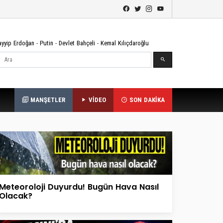
ayyip Erdoğan
-
Putin
-
Devlet Bahçeli
-
Kemal Kılıçdaroğlu
Ara
MANŞETLER
VİDEO
SON DAKİKA
Meteoroloji Duyurdu! Bugün Hava Nasıl
Olacak?