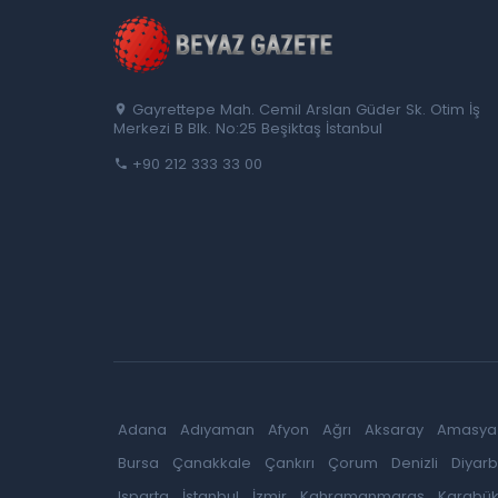
Gayrettepe Mah. Cemil Arslan Güder Sk. Otim İş
Merkezi B Blk. No:25 Beşiktaş İstanbul
+90 212 333 33 00
Adana
Adıyaman
Afyon
Ağrı
Aksaray
Amasya
Bursa
Çanakkale
Çankırı
Çorum
Denizli
Diyarb
Isparta
İstanbul
İzmir
Kahramanmaraş
Karabü