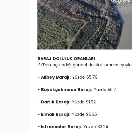
BARAJ DOLULUK ORANLARI
İSKİ’nin açıkladığı güncel doluluk oranları şöyle
- Alibey Barajı:
Yüzde 65.79
- Büyükçekmece Barajı:
Yüzde 55.2
- Darlık Barajı:
Yüzde 91.92
- Elmalı Barajı:
Yüzde 96.25
- Istrancalar Barajı
: Yüzde 33.24