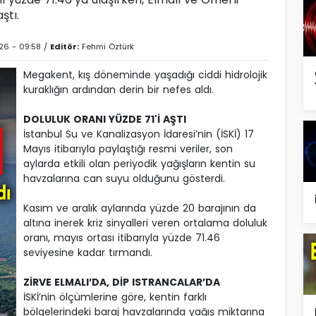
ştı.
26 - 09:58 /
Editör:
Fehmi Öztürk
Megakent, kış döneminde yaşadığı ciddi hidrolojik
kuraklığın ardından derin bir nefes aldı.
DOLULUK ORANI YÜZDE 71'İ AŞTI
İstanbul Su ve Kanalizasyon İdaresi’nin (İSKİ) 17
Mayıs itibarıyla paylaştığı resmi veriler, son
aylarda etkili olan periyodik yağışların kentin su
havzalarına can suyu olduğunu gösterdi.
Kasım ve aralık aylarında yüzde 20 barajının da
altına inerek kriz sinyalleri veren ortalama doluluk
oranı, mayıs ortası itibarıyla yüzde 71.46
seviyesine kadar tırmandı.
ZİRVE ELMALI’DA, DİP ISTRANCALAR’DA
İSKİ’nin ölçümlerine göre, kentin farklı
bölgelerindeki baraj havzalarında yağış miktarına