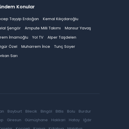
ündem Konular
ecep Tayyip Erdoğan
Kemal Kılıçdaroğlu
elal Şengör
Ampute Milli Takımı
Mansur Yavaş
krem İmamoğlu
Yol TV
Alper Taşdelen
zgür Özel
Muharrem İnce
Tunç Soyer
rkan Sarı
an
Bayburt
Bilecik
Bingöl
Bitlis
Bolu
Burdur
ep
Giresun
Gümüşhane
Hakkari
Hatay
Iğdır
Kırşehir
Kocaeli
Konya
Kütahya
Malatya