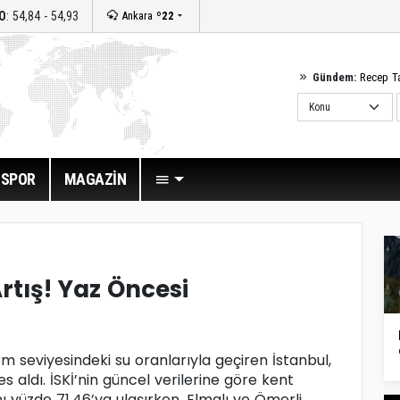
O
: 54,84 - 54,93
Ankara
º22
Gündem:
Recep T
SPOR
MAGAZİN
rtış! Yaz Öncesi
arm seviyesindeki su oranlarıyla geçiren İstanbul,
es aldı. İSKİ’nin güncel verilerine göre kent
ı yüzde 71.46’ya ulaşırken, Elmalı ve Ömerli