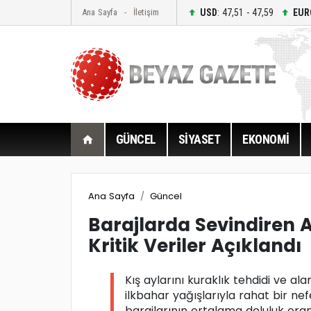
USD
: 47,51 - 47,59
EUR
Ana Sayfa
İletişim
GÜNCEL
SİYASET
EKONOMİ
Ana Sayfa
Güncel
Barajlarda Sevindiren A
Kritik Veriler Açıklandı
Kış aylarını kuraklık tehdidi ve al
ilkbahar yağışlarıyla rahat bir nef
barajlarının ortalama doluluk oran