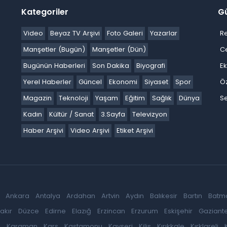
Kategoriler
G
Video
Beyaz TV Arşivi
Foto Galeri
Yazarlar
R
Manşetler (Bugün)
Manşetler (Dün)
C
Bugünün Haberleri
Son Dakika
Biyografi
E
Yerel Haberler
Güncel
Ekonomi
Siyaset
Spor
Ö
Magazin
Teknoloji
Yaşam
Eğitim
Sağlık
Dünya
Se
Kadın
Kültür / Sanat
3.Sayfa
Televizyon
Haber Arşivi
Video Arşivi
Etiket Arşivi
Ankara
Antalya
Ardahan
Artvin
Aydın
Balıkesir
Bartın
Batm
akır
Düzce
Edirne
Elazığ
Erzincan
Erzurum
Eskişehir
Gaziant
k
Karaman
Kars
Kastamonu
Kayseri
Kilis
Kırıkkale
Kırklareli