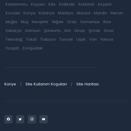
Kastamonu
Kayseri
Kilis
Kırıkkale
Kırklareli
Kırşehir
Kocaeli
Konya
Kütahya
Malatya
Manisa
Mardin
Mersin
Muğla
Muş
Nevşehir
Niğde
Ordu
Osmaniye
Rize
Sakarya
Samsun
Şanlıurfa
Siirt
Sinop
Şırnak
Sivas
Tekirdağ
Tokat
Trabzon
Tunceli
Uşak
Van
Yalova
Yozgat
Zonguldak
Künye
Site Kullanım Koşulları
Site Haritası