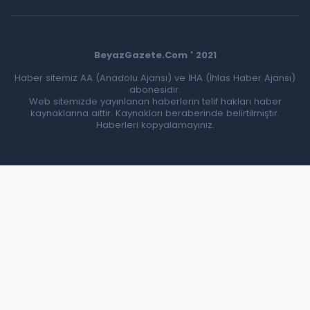
BeyazGazete.Com ' 2021
Haber sitemiz AA (Anadolu Ajansı) ve İHA (İhlas Haber Ajansı)
abonesidir.
Web sitemizde yayınlanan haberlerin telif hakları haber
kaynaklarına aittir. Kaynakları beraberinde belirtilmiştir.
Haberleri kopyalamayınız.