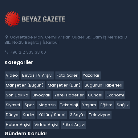
Gayrettepe Mah. Cemil Arslan Güder Sk. Otim İş Merkezi B
Blk. No:25 Beşiktaş İstanbul
+90 212 333 33 00
Kategoriler
Video
Beyaz TV Arşivi
Foto Galeri
Yazarlar
Manşetler (Bugün)
Manşetler (Dün)
Bugünün Haberleri
Son Dakika
Biyografi
Yerel Haberler
Güncel
Ekonomi
Siyaset
Spor
Magazin
Teknoloji
Yaşam
Eğitim
Sağlık
Dünya
Kadın
Kültür / Sanat
3.Sayfa
Televizyon
Haber Arşivi
Video Arşivi
Etiket Arşivi
Gündem Konular