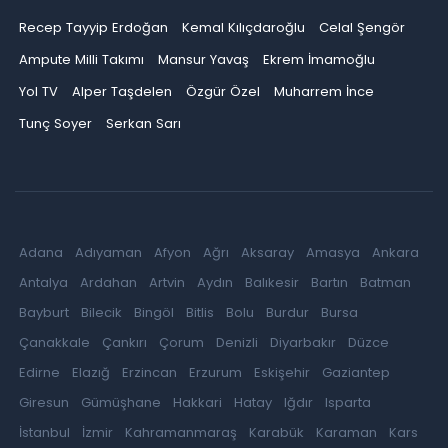
Recep Tayyip Erdoğan
Kemal Kılıçdaroğlu
Celal Şengör
Ampute Milli Takımı
Mansur Yavaş
Ekrem İmamoğlu
Yol TV
Alper Taşdelen
Özgür Özel
Muharrem İnce
Tunç Soyer
Serkan Sarı
Adana
Adıyaman
Afyon
Ağrı
Aksaray
Amasya
Ankara
Antalya
Ardahan
Artvin
Aydın
Balıkesir
Bartın
Batman
Bayburt
Bilecik
Bingöl
Bitlis
Bolu
Burdur
Bursa
Çanakkale
Çankırı
Çorum
Denizli
Diyarbakır
Düzce
Edirne
Elazığ
Erzincan
Erzurum
Eskişehir
Gaziantep
Giresun
Gümüşhane
Hakkari
Hatay
Iğdır
Isparta
İstanbul
İzmir
Kahramanmaraş
Karabük
Karaman
Kars