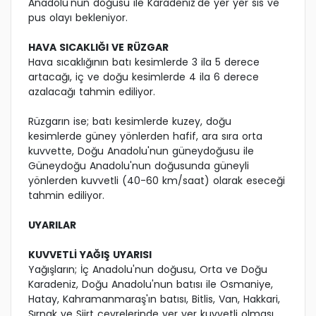
Anadolu'nun doğusu ile Karadeniz'de yer yer sis ve
pus olayı bekleniyor.
HAVA SICAKLIĞI VE RÜZGAR
Hava sıcaklığının batı kesimlerde 3 ila 5 derece
artacağı, iç ve doğu kesimlerde 4 ila 6 derece
azalacağı tahmin ediliyor.
Rüzgarın ise; batı kesimlerde kuzey, doğu
kesimlerde güney yönlerden hafif, ara sıra orta
kuvvette, Doğu Anadolu'nun güneydoğusu ile
Güneydoğu Anadolu'nun doğusunda güneyli
yönlerden kuvvetli (40-60 km/saat) olarak eseceği
tahmin ediliyor.
UYARILAR
KUVVETLİ YAĞIŞ UYARISI
Yağışların; İç Anadolu'nun doğusu, Orta ve Doğu
Karadeniz, Doğu Anadolu'nun batısı ile Osmaniye,
Hatay, Kahramanmaraş'ın batısı, Bitlis, Van, Hakkari,
Şırnak ve Siirt çevrelerinde yer yer kuvvetli olması