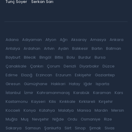
Tunç Soyer
Serkan Sarı
Adana
Adıyaman
Afyon
Ağrı
Aksaray
Amasya
Ankara
Antalya
Ardahan
Artvin
Aydın
Balıkesir
Bartın
Batman
Bayburt
Bilecik
Bingöl
Bitlis
Bolu
Burdur
Bursa
Çanakkale
Çankırı
Çorum
Denizli
Diyarbakır
Düzce
Edirne
Elazığ
Erzincan
Erzurum
Eskişehir
Gaziantep
Giresun
Gümüşhane
Hakkari
Hatay
Iğdır
Isparta
İstanbul
İzmir
Kahramanmaraş
Karabük
Karaman
Kars
Kastamonu
Kayseri
Kilis
Kırıkkale
Kırklareli
Kırşehir
Kocaeli
Konya
Kütahya
Malatya
Manisa
Mardin
Mersin
Muğla
Muş
Nevşehir
Niğde
Ordu
Osmaniye
Rize
Sakarya
Samsun
Şanlıurfa
Siirt
Sinop
Şırnak
Sivas