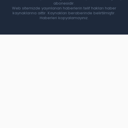
abonesidir.
Web sitemizde yayınlanan haberlerin telif hakları haber
kaynaklarına aittir. Kaynakları beraberinde belirtilmiştir.
Haberleri kopyalamayınız.