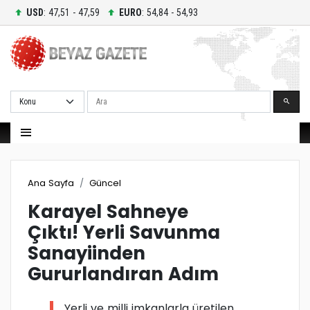
USD
: 47,51 - 47,59
EURO
: 54,84 - 54,93
Ara
Ana Sayfa
Güncel
Karayel Sahneye
Çıktı! Yerli Savunma
Sanayiinden
Gururlandıran Adım
Yerli ve milli imkanlarla üretilen