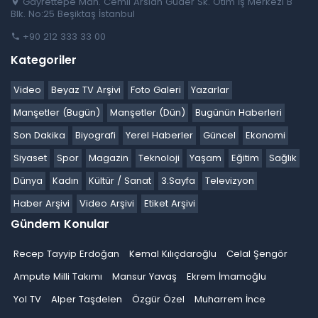
Gayrettepe Mah. Cemil Arslan Güder Sk. Otim İş Merkezi B
Blk. No:25 Beşiktaş İstanbul
+90 212 333 33 00
Kategoriler
Video
Beyaz TV Arşivi
Foto Galeri
Yazarlar
Manşetler (Bugün)
Manşetler (Dün)
Bugünün Haberleri
Son Dakika
Biyografi
Yerel Haberler
Güncel
Ekonomi
Siyaset
Spor
Magazin
Teknoloji
Yaşam
Eğitim
Sağlık
Dünya
Kadın
Kültür / Sanat
3.Sayfa
Televizyon
Haber Arşivi
Video Arşivi
Etiket Arşivi
Gündem Konular
Recep Tayyip Erdoğan
Kemal Kılıçdaroğlu
Celal Şengör
Ampute Milli Takımı
Mansur Yavaş
Ekrem İmamoğlu
Yol TV
Alper Taşdelen
Özgür Özel
Muharrem İnce