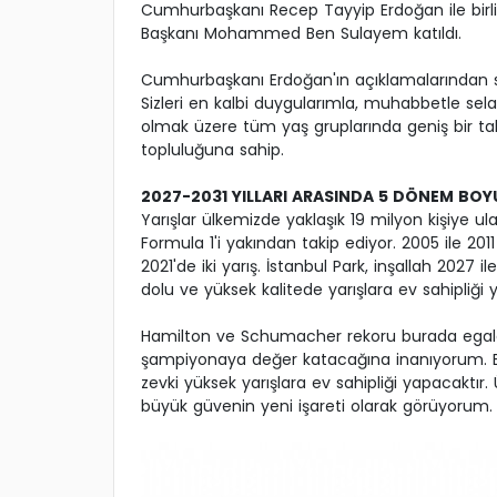
Cumhurbaşkanı Recep Tayyip Erdoğan ile birl
Başkanı Mohammed Ben Sulayem katıldı.
Cumhurbaşkanı Erdoğan'ın açıklamalarından sat
Sizleri en kalbi duygularımla, muhabbetle se
olmak üzere tüm yaş gruplarında geniş bir taki
topluluğuna sahip.
2027-2031 YILLARI ARASINDA 5 DÖNEM BOY
Yarışlar ülkemizde yaklaşık 19 milyon kişiye ul
Formula 1'i yakından takip ediyor. 2005 ile 2
2021'de iki yarış. İstanbul Park, inşallah 20
dolu ve yüksek kalitede yarışlara ev sahipliği
Hamilton ve Schumacher rekoru burada egale 
şampiyonaya değer katacağına inanıyorum. 
zevki yüksek yarışlara ev sahipliği yapacaktı
büyük güvenin yeni işareti olarak görüyorum.