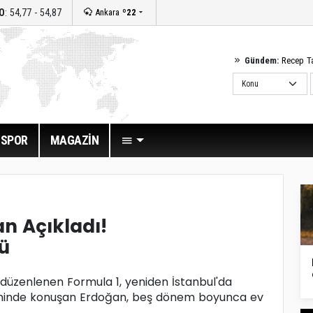
O
: 54,77 - 54,87
Ankara
º22
Gündem:
Recep T
SPOR
MAGAZİN
n Açıkladı!
ü
e düzenlenen Formula 1, yeniden İstanbul'da
eninde konuşan Erdoğan, beş dönem boyunca ev