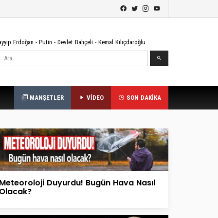
ayyip Erdoğan
-
Putin
-
Devlet Bahçeli
-
Kemal Kılıçdaroğlu
Ara
MANŞETLER
VİDEO
SON DAKİKA
Meteoroloji Duyurdu! Bugün Hava Nasıl
Olacak?