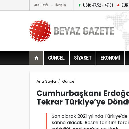
USD
: 47,52 - 47,61
EUR
Ana Sayfa
İletişim
GÜNCEL
SİYASET
EKONOMİ
Ana Sayfa
Güncel
Cumhurbaşkanı Erdoğa
Tekrar Türkiye’ye Dönd
Son olarak 2021 yılında Türkiye'd
sahne alacak. Resmi tanıtım tör
sahipliği yapılacağını açıkladı.