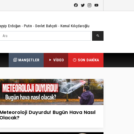
ayyip Erdoğan
-
Putin
-
Devlet Bahçeli
-
Kemal Kılıçdaroğlu
Ara
MANŞETLER
VİDEO
SON DAKİKA
Meteoroloji Duyurdu! Bugün Hava Nasıl
Olacak?