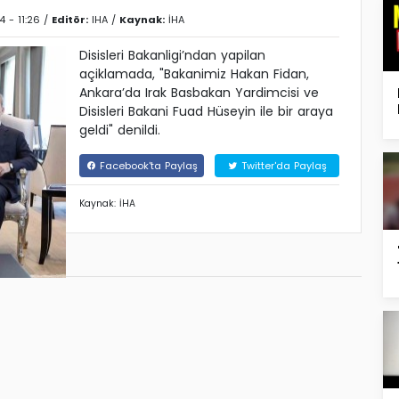
4 - 11:26 /
Editör:
IHA
/
Kaynak:
İHA
Disisleri Bakanligi’ndan yapilan
açiklamada, "Bakanimiz Hakan Fidan,
Ankara’da Irak Basbakan Yardimcisi ve
Disisleri Bakani Fuad Hüseyin ile bir araya
geldi" denildi.
Facebook'ta Paylaş
Twitter'da Paylaş
Kaynak: İHA