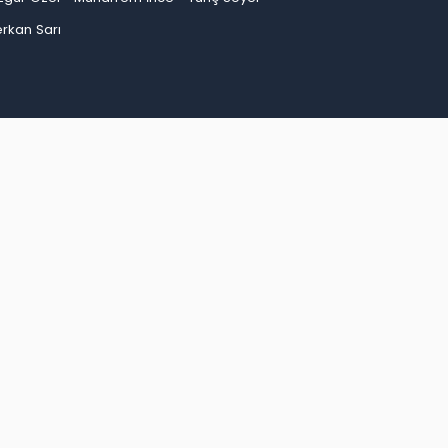
rkan Sarı
an
Bayburt
Bilecik
Bingöl
Bitlis
Bolu
Burdur
ep
Giresun
Gümüşhane
Hakkari
Hatay
Iğdır
Kırşehir
Kocaeli
Konya
Kütahya
Malatya
inop
Şırnak
Sivas
Tekirdağ
Tokat
Trabzon