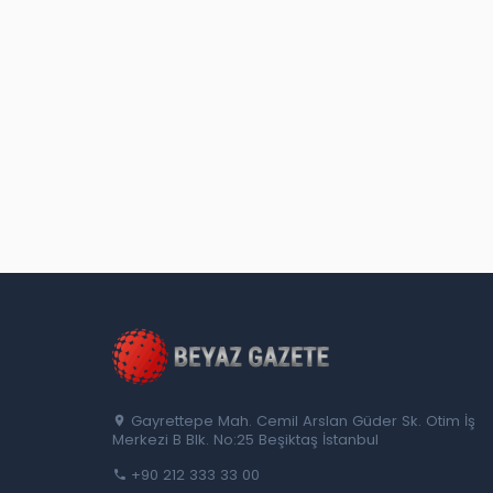
Gayrettepe Mah. Cemil Arslan Güder Sk. Otim İş
Merkezi B Blk. No:25 Beşiktaş İstanbul
+90 212 333 33 00