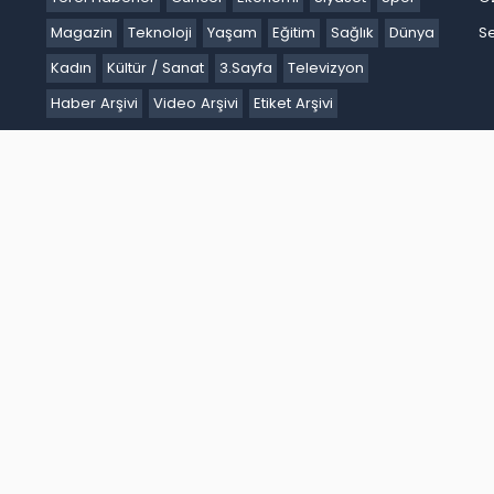
Magazin
Teknoloji
Yaşam
Eğitim
Sağlık
Dünya
Se
Kadın
Kültür / Sanat
3.Sayfa
Televizyon
Haber Arşivi
Video Arşivi
Etiket Arşivi
Ankara
Antalya
Ardahan
Artvin
Aydın
Balıkesir
Bartın
Batm
akır
Düzce
Edirne
Elazığ
Erzincan
Erzurum
Eskişehir
Gaziant
k
Karaman
Kars
Kastamonu
Kayseri
Kilis
Kırıkkale
Kırklareli
iğde
Ordu
Osmaniye
Rize
Sakarya
Samsun
Şanlıurfa
Siirt
S