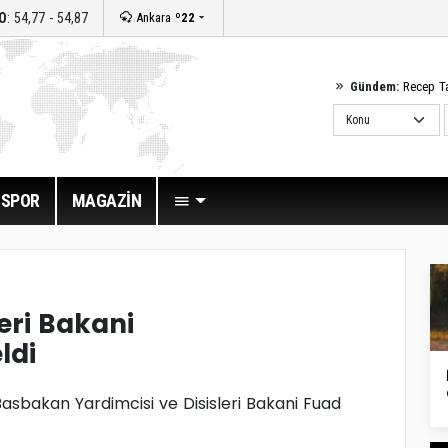
O
: 54,77 - 54,87
Ankara
º22
Gündem:
Recep T
SPOR
MAGAZİN
leri Bakani
ldi
 Basbakan Yardimcisi ve Disisleri Bakani Fuad