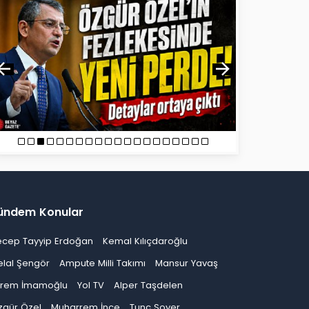
ündem Konular
ecep Tayyip Erdoğan
Kemal Kılıçdaroğlu
elal Şengör
Ampute Milli Takımı
Mansur Yavaş
krem İmamoğlu
Yol TV
Alper Taşdelen
zgür Özel
Muharrem İnce
Tunç Soyer