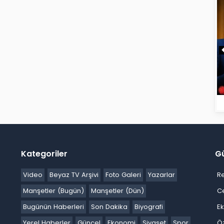
Kategoriler
G
Video
Beyaz TV Arşivi
Foto Galeri
Yazarlar
R
Manşetler (Bugün)
Manşetler (Dün)
C
Bugünün Haberleri
Son Dakika
Biyografi
E
Yerel Haberler
Güncel
Ekonomi
Siyaset
Spor
Ö