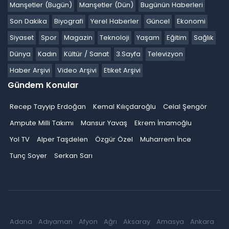
Manşetler (Bugün)
Manşetler (Dün)
Bugünün Haberleri
Son Dakika
Biyografi
Yerel Haberler
Güncel
Ekonomi
Siyaset
Spor
Magazin
Teknoloji
Yaşam
Eğitim
Sağlık
Dünya
Kadın
Kültür / Sanat
3.Sayfa
Televizyon
Haber Arşivi
Video Arşivi
Etiket Arşivi
Gündem Konular
Recep Tayyip Erdoğan
Kemal Kılıçdaroğlu
Celal Şengör
Ampute Milli Takımı
Mansur Yavaş
Ekrem İmamoğlu
Yol TV
Alper Taşdelen
Özgür Özel
Muharrem İnce
Tunç Soyer
Serkan Sarı
Adana
Adıyaman
Afyon
Ağrı
Aksaray
Amasya
Ankara