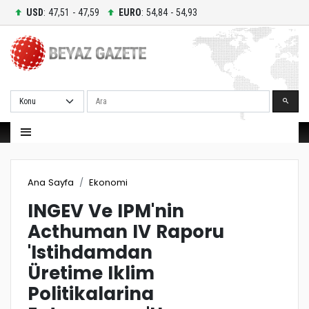
USD
: 47,51 - 47,59
EURO
: 54,84 - 54,93
Ara
Ana Sayfa
Ekonomi
INGEV Ve IPM'nin
Acthuman IV Raporu
'Istihdamdan
Üretime Iklim
Politikalarina