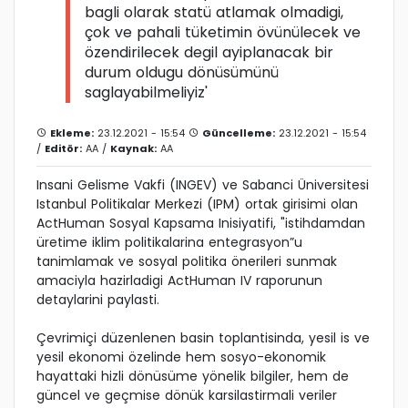
bagli olarak statü atlamak olmadigi,
çok ve pahali tüketimin övünülecek ve
özendirilecek degil ayiplanacak bir
durum oldugu dönüsümünü
saglayabilmeliyiz'
Ekleme:
23.12.2021 - 15:54
Güncelleme:
23.12.2021 - 15:54
/
Editör:
AA
/
Kaynak:
AA
Insani Gelisme Vakfi (INGEV) ve Sabanci Üniversitesi
Istanbul Politikalar Merkezi (IPM) ortak girisimi olan
ActHuman Sosyal Kapsama Inisiyatifi, "istihdamdan
üretime iklim politikalarina entegrasyon”u
tanimlamak ve sosyal politika önerileri sunmak
amaciyla hazirladigi ActHuman IV raporunun
detaylarini paylasti.
Çevrimiçi düzenlenen basin toplantisinda, yesil is ve
yesil ekonomi özelinde hem sosyo-ekonomik
hayattaki hizli dönüsüme yönelik bilgiler, hem de
güncel ve geçmise dönük karsilastirmali veriler