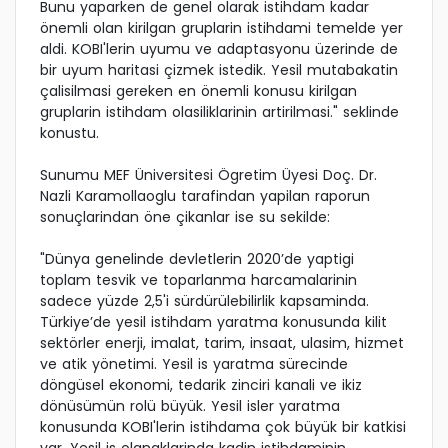
Bunu yaparken de genel olarak istihdam kadar
önemli olan kirilgan gruplarin istihdami temelde yer
aldi. KOBI'lerin uyumu ve adaptasyonu üzerinde de
bir uyum haritasi çizmek istedik. Yesil mutabakatin
çalisilmasi gereken en önemli konusu kirilgan
gruplarin istihdam olasiliklarinin artirilmasi." seklinde
konustu.
Sunumu MEF Üniversitesi Ögretim Üyesi Doç. Dr.
Nazli Karamollaoglu tarafindan yapilan raporun
sonuçlarindan öne çikanlar ise su sekilde:
"Dünya genelinde devletlerin 2020’de yaptigi
toplam tesvik ve toparlanma harcamalarinin
sadece yüzde 2,5'i sürdürülebilirlik kapsaminda.
Türkiye’de yesil istihdam yaratma konusunda kilit
sektörler enerji, imalat, tarim, insaat, ulasim, hizmet
ve atik yönetimi. Yesil is yaratma sürecinde
döngüsel ekonomi, tedarik zinciri kanali ve ikiz
dönüsümün rolü büyük. Yesil isler yaratma
konusunda KOBI'lerin istihdama çok büyük bir katkisi