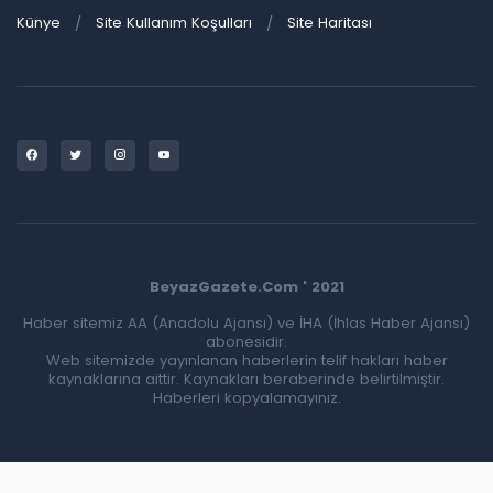
Künye
Site Kullanım Koşulları
Site Haritası
BeyazGazete.Com ' 2021
Haber sitemiz AA (Anadolu Ajansı) ve İHA (İhlas Haber Ajansı)
abonesidir.
Web sitemizde yayınlanan haberlerin telif hakları haber
kaynaklarına aittir. Kaynakları beraberinde belirtilmiştir.
Haberleri kopyalamayınız.