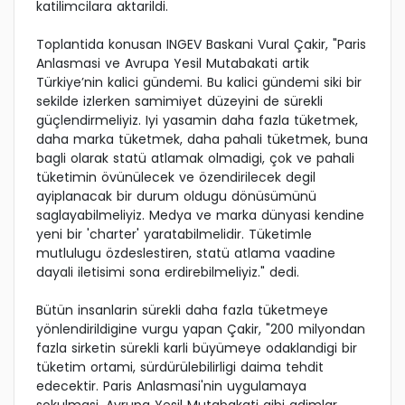
katilimcilara aktarildi.
Toplantida konusan INGEV Baskani Vural Çakir, "Paris
Anlasmasi ve Avrupa Yesil Mutabakati artik
Türkiye’nin kalici gündemi. Bu kalici gündemi siki bir
sekilde izlerken samimiyet düzeyini de sürekli
güçlendirmeliyiz. Iyi yasamin daha fazla tüketmek,
daha marka tüketmek, daha pahali tüketmek, buna
bagli olarak statü atlamak olmadigi, çok ve pahali
tüketimin övünülecek ve özendirilecek degil
ayiplanacak bir durum oldugu dönüsümünü
saglayabilmeliyiz. Medya ve marka dünyasi kendine
yeni bir 'charter' yaratabilmelidir. Tüketimle
mutlulugu özdeslestiren, statü atlama vaadine
dayali iletisimi sona erdirebilmeliyiz." dedi.
Bütün insanlarin sürekli daha fazla tüketmeye
yönlendirildigine vurgu yapan Çakir, "200 milyondan
fazla sirketin sürekli karli büyümeye odaklandigi bir
tüketim ortami, sürdürülebilirligi daima tehdit
edecektir. Paris Anlasmasi'nin uygulamaya