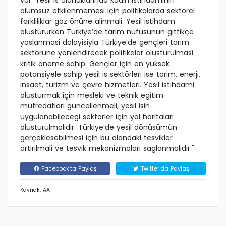
var. Yesil is olanaklarinda kadin istihdaminin
olumsuz etkilenmemesi için politikalarda sektörel
farkliliklar göz önüne alinmali. Yesil istihdam
olustururken Türkiye’de tarim nüfusunun gittikçe
yaslanmasi dolayisiyla Türkiye’de gençleri tarim
sektörüne yönlendirecek politikalar olusturulmasi
kritik öneme sahip. Gençler için en yüksek
potansiyele sahip yesil is sektörleri ise tarim, enerji,
insaat, turizm ve çevre hizmetleri. Yesil istihdami
olusturmak için mesleki ve teknik egitim
müfredatlari güncellenmeli, yesil isin
uygulanabilecegi sektörler için yol haritalari
olusturulmalidir. Türkiye’de yesil dönüsümün
gerçeklesebilmesi için bu alandaki tesvikler
artirilmali ve tesvik mekanizmalari saglanmalidir."
Facebook'ta Paylaş
Twitter'da Paylaş
Kaynak: AA