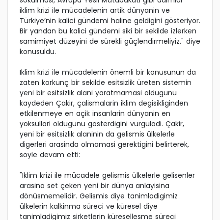
sokulmasi, Avrupa Yesil Mutabakati gibi adimlar
iklim krizi ile mücadelenin artik dünyanin ve
Türkiye’nin kalici gündemi haline geldigini gösteriyor.
Bir yandan bu kalici gündemi siki bir sekilde izlerken
samimiyet düzeyini de sürekli güçlendirmeliyiz." diye
konusuldu.
Iklim krizi ile mücadelenin önemli bir konusunun da
zaten korkunç bir sekilde esitsizlik üreten sistemin
yeni bir esitsizlik alani yaratmamasi oldugunu
kaydeden Çakir, çalismalarin iklim degisikliginden
etkilenmeye en açik insanlarin dünyanin en
yoksullari oldugunu gösterdigini vurguladi. Çakir,
yeni bir esitsizlik alaninin da gelismis ülkelerle
digerleri arasinda olmamasi gerektigini belirterek,
söyle devam etti:
"Iklim krizi ile mücadele gelismis ülkelerle gelisenler
arasina set çeken yeni bir dünya anlayisina
dönüsmemelidir. Gelismis diye tanimladigimiz
ülkelerin kalkinma süreci ve küresel diye
tanimladigimiz sirketlerin küresellesme süreci