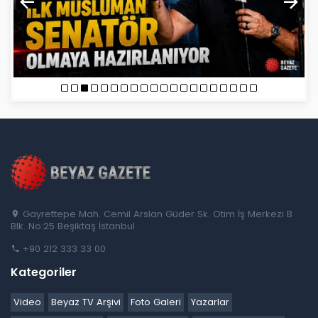
Gayrettepe Mah. Cemil Arslan Güder Sk. Otim İş Merkezi B
Blk. No:25 Beşiktaş İstanbul
+90 212 333 33 00
Kategoriler
Video
Beyaz TV Arşivi
Foto Galeri
Yazarlar