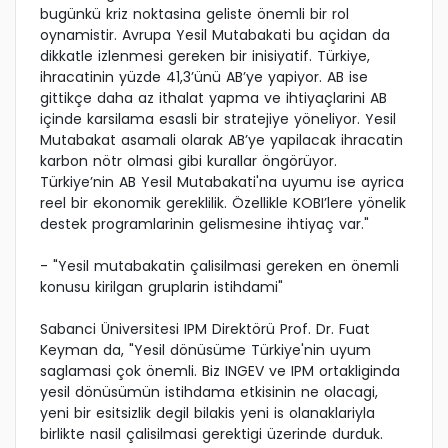
bugünkü kriz noktasina geliste önemli bir rol
oynamistir. Avrupa Yesil Mutabakati bu açidan da
dikkatle izlenmesi gereken bir inisiyatif. Türkiye,
ihracatinin yüzde 41,3’ünü AB’ye yapiyor. AB ise
gittikçe daha az ithalat yapma ve ihtiyaçlarini AB
içinde karsilama esasli bir stratejiye yöneliyor. Yesil
Mutabakat asamali olarak AB’ye yapilacak ihracatin
karbon nötr olmasi gibi kurallar öngörüyor.
Türkiye’nin AB Yesil Mutabakati'na uyumu ise ayrica
reel bir ekonomik gereklilik. Özellikle KOBI’lere yönelik
destek programlarinin gelismesine ihtiyaç var."
- "Yesil mutabakatin çalisilmasi gereken en önemli
konusu kirilgan gruplarin istihdami"
Sabanci Üniversitesi IPM Direktörü Prof. Dr. Fuat
Keyman da, "Yesil dönüsüme Türkiye'nin uyum
saglamasi çok önemli. Biz INGEV ve IPM ortakliginda
yesil dönüsümün istihdama etkisinin ne olacagi,
yeni bir esitsizlik degil bilakis yeni is olanaklariyla
birlikte nasil çalisilmasi gerektigi üzerinde durduk.