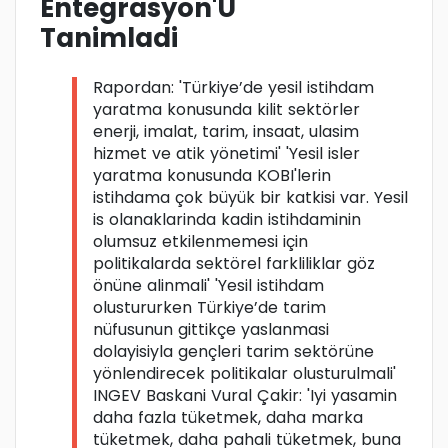
Entegrasyon'U
Tanimladi
Rapordan: 'Türkiye’de yesil istihdam
yaratma konusunda kilit sektörler
enerji, imalat, tarim, insaat, ulasim
hizmet ve atik yönetimi' 'Yesil isler
yaratma konusunda KOBI'lerin
istihdama çok büyük bir katkisi var. Yesil
is olanaklarinda kadin istihdaminin
olumsuz etkilenmemesi için
politikalarda sektörel farkliliklar göz
önüne alinmali' 'Yesil istihdam
olustururken Türkiye’de tarim
nüfusunun gittikçe yaslanmasi
dolayisiyla gençleri tarim sektörüne
yönlendirecek politikalar olusturulmali'
INGEV Baskani Vural Çakir: 'Iyi yasamin
daha fazla tüketmek, daha marka
tüketmek, daha pahali tüketmek, buna