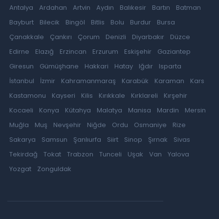
Antalya
Ardahan
Artvin
Aydın
Balıkesir
Bartın
Batman
Bayburt
Bilecik
Bingöl
Bitlis
Bolu
Burdur
Bursa
Çanakkale
Çankırı
Çorum
Denizli
Diyarbakır
Düzce
Edirne
Elazığ
Erzincan
Erzurum
Eskişehir
Gaziantep
Giresun
Gümüşhane
Hakkari
Hatay
Iğdır
Isparta
İstanbul
İzmir
Kahramanmaraş
Karabük
Karaman
Kars
Kastamonu
Kayseri
Kilis
Kırıkkale
Kırklareli
Kırşehir
Kocaeli
Konya
Kütahya
Malatya
Manisa
Mardin
Mersin
Muğla
Muş
Nevşehir
Niğde
Ordu
Osmaniye
Rize
Sakarya
Samsun
Şanlıurfa
Siirt
Sinop
Şırnak
Sivas
Tekirdağ
Tokat
Trabzon
Tunceli
Uşak
Van
Yalova
Yozgat
Zonguldak