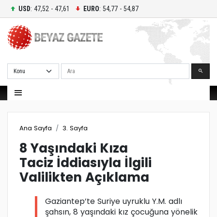
USD
: 47,52 - 47,61
EURO
: 54,77 - 54,87
Ara
Ana Sayfa
3. Sayfa
8 Yaşındaki Kıza
Taciz İddiasıyla İlgili
Valilikten Açıklama
Gaziantep’te Suriye uyruklu Y.M. adlı
şahsın, 8 yaşındaki kız çocuğuna yönelik