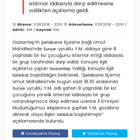
istismar iddiasıyla darp edilmesine
valilikten açıklama geldi.
Ekleme:
3.08.2018 - 23:51
Güncelleme:
3.08.2018 - 23:51 /
Editör:
IHA
/
Kaynak:
İHA
Gaziantep’in
ilçesine bağlı Umut
Şehitkamil
Mahallesi’nde
uyruklu Y.M. iddiaya göre 8
Suriye
yaşındaki bir kız çocuğunu istismar ettiği iddiasıyla
bir grup tarafından darp edildi. Konuyla ilgili
açıklama yapan
Valiliği, konuyla ilgili
Gaziantep
başlatıldığını belirterek, “
ilçemiz
tahkikat
Şehitkamil
Umut Mahallesi’nde bugün saat 18.30 sıralarında
uyruklu Y.M. adlı şahsın 8 yaşındaki bir kız
Suriye
çocuğuna yönelik istismar iddiasıyla bir grup
vatandaşımızca darp edilmesi üzerine İl Emniyet
Müdürlüğümüz ekiplerince şüpheli Y.M. gözaltına
alınarak olaya ilişkin
başlatılmıştır”
tahkikat
açıklamasında bulundu.
Facebook'ta Paylaş
Twitter'da Paylaş