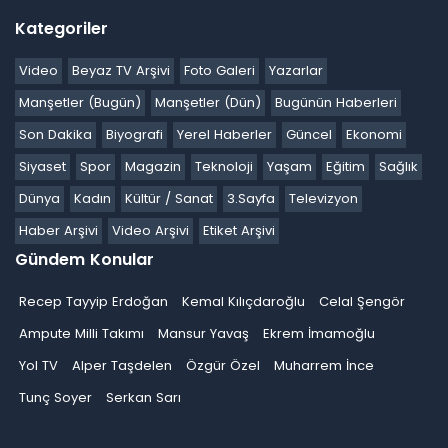
Kategoriler
Video
Beyaz TV Arşivi
Foto Galeri
Yazarlar
Manşetler (Bugün)
Manşetler (Dün)
Bugünün Haberleri
Son Dakika
Biyografi
Yerel Haberler
Güncel
Ekonomi
Siyaset
Spor
Magazin
Teknoloji
Yaşam
Eğitim
Sağlık
Dünya
Kadın
Kültür / Sanat
3.Sayfa
Televizyon
Haber Arşivi
Video Arşivi
Etiket Arşivi
Gündem Konular
Recep Tayyip Erdoğan
Kemal Kılıçdaroğlu
Celal Şengör
Ampute Milli Takımı
Mansur Yavaş
Ekrem İmamoğlu
Yol TV
Alper Taşdelen
Özgür Özel
Muharrem İnce
Tunç Soyer
Serkan Sarı