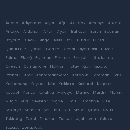
Adana
Adıyaman
Afyon
Ağrı
Aksaray
Amasya
Ankara
Antalya
Ardahan
Artvin
Aydın
Balıkesir
Bartın
Batman
Bayburt
Bilecik
Bingöl
Bitlis
Bolu
Burdur
Bursa
Çanakkale
Çankırı
Çorum
Denizli
Diyarbakır
Düzce
Edirne
Elazığ
Erzincan
Erzurum
Eskişehir
Gaziantep
Giresun
Gümüşhane
Hakkari
Hatay
Iğdır
Isparta
İstanbul
İzmir
Kahramanmaraş
Karabük
Karaman
Kars
Kastamonu
Kayseri
Kilis
Kırıkkale
Kırklareli
Kırşehir
Kocaeli
Konya
Kütahya
Malatya
Manisa
Mardin
Mersin
Muğla
Muş
Nevşehir
Niğde
Ordu
Osmaniye
Rize
Sakarya
Samsun
Şanlıurfa
Siirt
Sinop
Şırnak
Sivas
Tekirdağ
Tokat
Trabzon
Tunceli
Uşak
Van
Yalova
Yozgat
Zonguldak