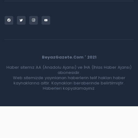
BeyazGazete.Com ' 2021
Haber sitemiz AA (Anadolu Ajansı) ve İHA (İhlas Haber Ajansı)
abonesidir.
Web sitemizde yayınlanan haberlerin telif hakları haber
kaynaklarına aittir. Kaynakları beraberinde belirtilmiştir.
Haberleri kopyalamayınız.