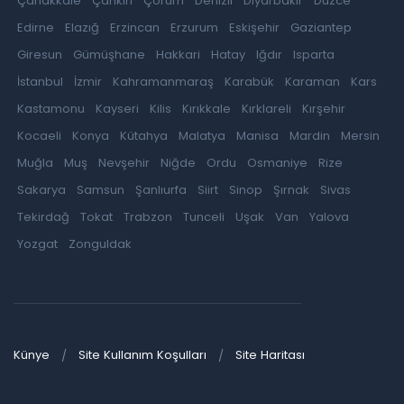
Çanakkale
Çankırı
Çorum
Denizli
Diyarbakır
Düzce
Edirne
Elazığ
Erzincan
Erzurum
Eskişehir
Gaziantep
Giresun
Gümüşhane
Hakkari
Hatay
Iğdır
Isparta
İstanbul
İzmir
Kahramanmaraş
Karabük
Karaman
Kars
Kastamonu
Kayseri
Kilis
Kırıkkale
Kırklareli
Kırşehir
Kocaeli
Konya
Kütahya
Malatya
Manisa
Mardin
Mersin
Muğla
Muş
Nevşehir
Niğde
Ordu
Osmaniye
Rize
Sakarya
Samsun
Şanlıurfa
Siirt
Sinop
Şırnak
Sivas
Tekirdağ
Tokat
Trabzon
Tunceli
Uşak
Van
Yalova
Yozgat
Zonguldak
Künye
Site Kullanım Koşulları
Site Haritası