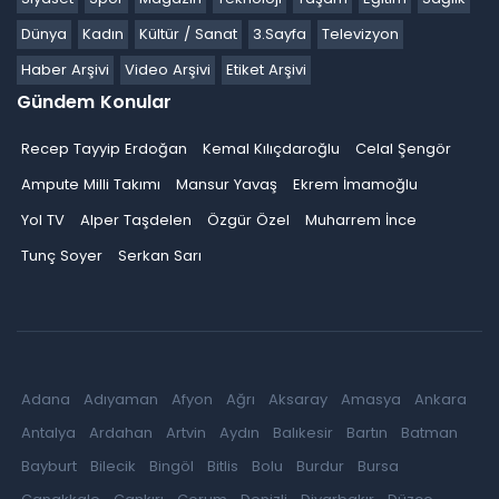
Dünya
Kadın
Kültür / Sanat
3.Sayfa
Televizyon
Haber Arşivi
Video Arşivi
Etiket Arşivi
Gündem Konular
Recep Tayyip Erdoğan
Kemal Kılıçdaroğlu
Celal Şengör
Ampute Milli Takımı
Mansur Yavaş
Ekrem İmamoğlu
Yol TV
Alper Taşdelen
Özgür Özel
Muharrem İnce
Tunç Soyer
Serkan Sarı
Adana
Adıyaman
Afyon
Ağrı
Aksaray
Amasya
Ankara
Antalya
Ardahan
Artvin
Aydın
Balıkesir
Bartın
Batman
Bayburt
Bilecik
Bingöl
Bitlis
Bolu
Burdur
Bursa