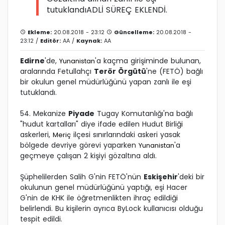
tutuklandıADLİ SÜREÇ EKLENDİ.
Ekleme:
20.08.2018 - 23:12
Güncelleme:
20.08.2018 -
23:12 /
Editör:
AA
/
Kaynak:
AA
Edirne
'de,
'a kaçma girişiminde bulunan,
Yunanistan
aralarında Fetullahçı
Terör Örgütü
'ne (FETÖ) bağlı
bir okulun genel müdürlüğünü yapan zanlı ile eşi
tutuklandı.
54. Mekanize
Piyade
Tugay Komutanlığı'na bağlı
"hudut kartalları" diye ifade edilen Hudut Birliği
askerleri,
ilçesi sınırlarındaki askeri yasak
Meriç
bölgede devriye görevi yaparken
'a
Yunanistan
geçmeye çalışan 2 kişiyi gözaltına aldı.
Şüphelilerden Salih G'nin FETÖ'nün
Eskişehir
'deki bir
okulunun genel müdürlüğünü yaptığı, eşi Hacer
G'nin de KHK ile öğretmenlikten ihraç edildiği
belirlendi. Bu kişilerin ayrıca ByLock kullanıcısı olduğu
tespit edildi.