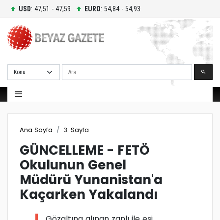
USD
: 47,51 - 47,59
EURO
: 54,84 - 54,93
Ara
Ana Sayfa
3. Sayfa
GÜNCELLEME - FETÖ
Okulunun Genel
Müdürü Yunanistan'a
Kaçarken Yakalandı
Gözaltına alınan zanlı ile eşi