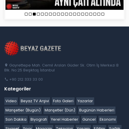
Gayrettepe Mah. Cemil Arslan Güder Sk. Otim İş Merkezi B
Blk. No:25 Beşiktaş İstanbul
+90 212 333 33 00
Kategoriler
Video
Beyaz TV Arşivi
Foto Galeri
Yazarlar
Manşetler (Bugün)
Manşetler (Dün)
Bugünün Haberleri
Son Dakika
Biyografi
Yerel Haberler
Güncel
Ekonomi
Siyaset
Spor
Magazin
Teknoloji
Yaşam
Eğitim
Sağlık