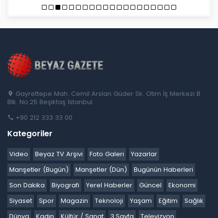
Gayrettepe Mah. Cemil Arslan Güder Sk. Otim İş Merkezi B
Blk. No:25 Beşiktaş İstanbul
+90 212 333 33 00
Kategoriler
Video
Beyaz TV Arşivi
Foto Galeri
Yazarlar
Manşetler (Bugün)
Manşetler (Dün)
Bugünün Haberleri
Son Dakika
Biyografi
Yerel Haberler
Güncel
Ekonomi
Siyaset
Spor
Magazin
Teknoloji
Yaşam
Eğitim
Sağlık
Dünya
Kadın
Kültür / Sanat
3.Sayfa
Televizyon