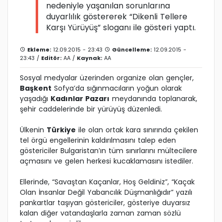
nedeniyle yaşanılan sorunlarına
duyarlılık göstererek “Dikenli Tellere
Karşı Yürüyüş” sloganı ile gösteri yaptı.
Ekleme:
12.09.2015 - 23:43
Güncelleme:
12.09.2015 -
23:43 /
Editör:
AA
/
Kaynak:
AA
Sosyal medyalar üzerinden organize olan gençler,
Başkent
Sofya’da sığınmacıların yoğun olarak
yaşadığı
Kadınlar Pazarı
meydanında toplanarak,
şehir caddelerinde bir yürüyüş düzenledi.
Ülkenin
Türkiye
ile olan ortak kara sınırında çekilen
tel örgü engellerinin kaldırılmasını talep eden
göstericiler Bulgaristan’ın tüm sınırlarını mültecilere
açmasını ve gelen herkesi kucaklamasını istediler.
Ellerinde, “Savaştan Kaçanlar, Hoş Geldiniz”, “Kaçak
Olan İnsanlar Değil Yabancılık Düşmanlığıdır” yazılı
pankartlar taşıyan göstericiler, gösteriye duyarsız
kalan diğer vatandaşlarla zaman zaman sözlü