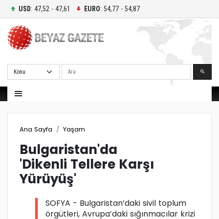
USD
: 47,52 - 47,61
EURO
: 54,77 - 54,87
Ara
Ana Sayfa
Yaşam
Bulgaristan'da
'Dikenli Tellere Karşı
Yürüyüş'
SOFYA - Bulgaristan’daki sivil toplum
örgütleri, Avrupa’daki sığınmacılar krizi