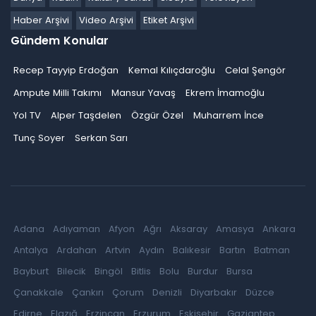
Haber Arşivi
Video Arşivi
Etiket Arşivi
Gündem Konular
Recep Tayyip Erdoğan
Kemal Kılıçdaroğlu
Celal Şengör
Ampute Milli Takımı
Mansur Yavaş
Ekrem İmamoğlu
Yol TV
Alper Taşdelen
Özgür Özel
Muharrem İnce
Tunç Soyer
Serkan Sarı
Adana
Adıyaman
Afyon
Ağrı
Aksaray
Amasya
Ankara
Antalya
Ardahan
Artvin
Aydın
Balıkesir
Bartın
Batman
Bayburt
Bilecik
Bingöl
Bitlis
Bolu
Burdur
Bursa
Çanakkale
Çankırı
Çorum
Denizli
Diyarbakır
Düzce
Edirne
Elazığ
Erzincan
Erzurum
Eskişehir
Gaziantep