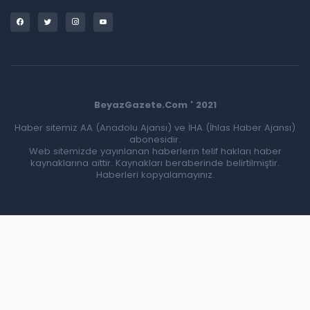
BeyazGazete.Com ' 2021
Haber sitemiz AA (Anadolu Ajansı) ve İHA (İhlas Haber Ajansı)
abonesidir.
Web sitemizde yayınlanan haberlerin telif hakları haber
kaynaklarına aittir. Kaynakları beraberinde belirtilmiştir.
Haberleri kopyalamayınız.