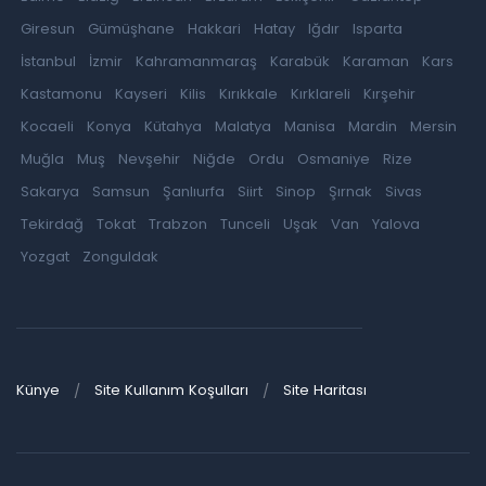
Giresun
Gümüşhane
Hakkari
Hatay
Iğdır
Isparta
İstanbul
İzmir
Kahramanmaraş
Karabük
Karaman
Kars
Kastamonu
Kayseri
Kilis
Kırıkkale
Kırklareli
Kırşehir
Kocaeli
Konya
Kütahya
Malatya
Manisa
Mardin
Mersin
Muğla
Muş
Nevşehir
Niğde
Ordu
Osmaniye
Rize
Sakarya
Samsun
Şanlıurfa
Siirt
Sinop
Şırnak
Sivas
Tekirdağ
Tokat
Trabzon
Tunceli
Uşak
Van
Yalova
Yozgat
Zonguldak
Künye
Site Kullanım Koşulları
Site Haritası