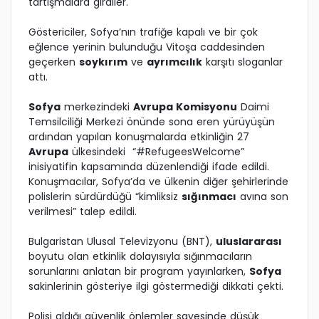
tartışmalara girdiler.
Göstericiler, Sofya’nın trafiğe kapalı ve bir çok
eğlence yerinin bulunduğu Vitoşa caddesinden
geçerken
soykırım
ve
ayrımcılık
karşıtı sloganlar
attı.
Sofya
merkezindeki
Avrupa Komisyonu
Daimi
Temsilciliği Merkezi önünde sona eren yürüyüşün
ardından yapılan konuşmalarda etkinliğin 27
Avrupa
ülkesindeki “#RefugeesWelcome”
inisiyatifin kapsamında düzenlendiği ifade edildi.
Konuşmacılar, Sofya’da ve ülkenin diğer şehirlerinde
polislerin sürdürdüğü “kimliksiz
sığınmacı
avına son
verilmesi” talep edildi.
Bulgaristan Ulusal Televizyonu (BNT),
uluslararası
boyutu olan etkinlik dolayısıyla sığınmacıların
sorunlarını anlatan bir program yayınlarken,
Sofya
sakinlerinin gösteriye ilgi göstermediği dikkati çekti.
Polisi aldığı güvenlik önlemler sayesinde düşük