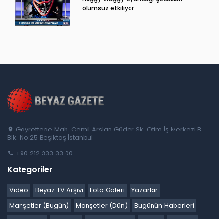
olumsuz etkiliyor
Gayrettepe Mah. Cemil Arslan Güder Sk. Otim İş Merkezi B
Blk. No:25 Beşiktaş İstanbul
+90 212 333 33 00
Kategoriler
Video
Beyaz TV Arşivi
Foto Galeri
Yazarlar
Manşetler (Bugün)
Manşetler (Dün)
Bugünün Haberleri