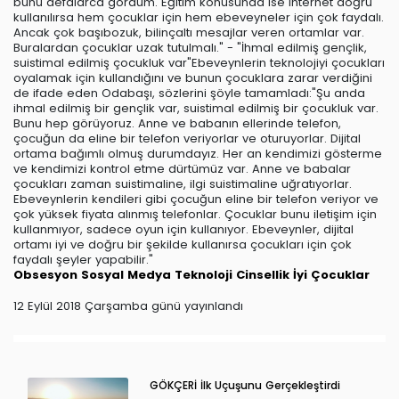
bunu defalarca gördüm. Eğitim konusunda ise internet doğru
kullanılırsa hem çocuklar için hem ebeveyneler için çok faydalı.
Ancak çok başıbozuk, bilinçaltı mesajlar veren ortamlar var.
Buralardan çocuklar uzak tutulmalı." - "İhmal edilmiş gençlik,
suistimal edilmiş çocukluk var"Ebeveynlerin teknolojiyi çocukları
oyalamak için kullandığını ve bunun çocuklara zarar verdiğini
de ifade eden Odabaşı, sözlerini şöyle tamamladı:"Şu anda
ihmal edilmiş bir gençlik var, suistimal edilmiş bir çocukluk var.
Bunu hep görüyoruz. Anne ve babanın ellerinde telefon,
çocuğun da eline bir telefon veriyorlar ve oturuyorlar. Dijital
ortama bağımlı olmuş durumdayız. Her an kendimizi gösterme
ve kendimizi kontrol etme dürtümüz var. Anne ve babalar
çocukları zaman suistimaline, ilgi suistimaline uğratıyorlar.
Ebeveynlerin kendileri gibi çocuğun eline bir telefon veriyor ve
çok yüksek fiyata alınmış telefonlar. Çocuklar bunu iletişim için
kullanmıyor, sadece oyun için kullanıyor. Ebeveynler, dijital
ortamı iyi ve doğru bir şekilde kullanırsa çocukları için çok
faydalı şeyler yapabilir."
Obsesyon
Sosyal Medya
Teknoloji
Cinsellik
İyi Çocuklar
12 Eylül 2018 Çarşamba günü yayınlandı
GÖKÇERİ İlk Uçuşunu Gerçekleştirdi