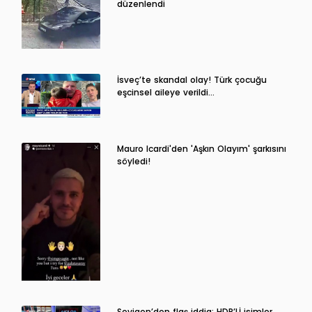
düzenlendi
İsveç’te skandal olay! Türk çocuğu
eşcinsel aileye verildi…
Mauro Icardi'den 'Aşkın Olayım' şarkısını
söyledi!
Sevigen’den flaş iddia: HDP’Lİ isimler