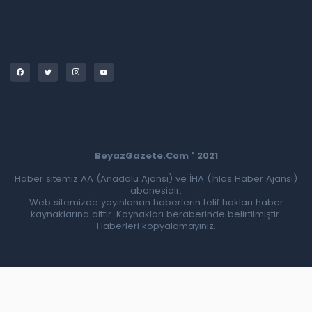
BeyazGazete.Com ' 2021
Haber sitemiz AA (Anadolu Ajansı) ve İHA (İhlas Haber Ajansı)
abonesidir.
Web sitemizde yayınlanan haberlerin telif hakları haber
kaynaklarına aittir. Kaynakları beraberinde belirtilmiştir.
Haberleri kopyalamayınız.