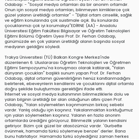
Odabaşı: - "Sosyal medya ortamları da bir anonim ortamdır.
Onun için sosyal medya ortamları, bilinmeyen kimliklerce çok
güzel yalanın üretildiği ortamlar" - "Dijital ortam cinsellik, sağlık
ve eğitim konularında çok suistimale açık. Bu konularda
çocuklarımızı çok iyi korumalıyız"EDİRNE (AA) - Anadolu
Üniversitesi Eğitim Fakültesi Bilgisayar ve Öğretim Teknolojileri
Eğitimi Bölümü Öğretim Üyesi Prof. Dr. Ferhan Odabaşı,
günümüzde en çok yalanın üretildiği alanın başında sosyal
medyanın geldiğini söyledi.
Trakya Üniversitesi (TÜ) Balkan Kongre Merkezi'nde
düzenlenen 6. Uluslararası Öğretim Teknolojileri ve Öğretmen
Eğitimi Sempozyumu'na konuşmacı olarak katılarak, "Yalan
dünyanın çocukları" başlıklı sunum yapan Prof. Dr. Ferhan
Odabaşı, dijital ortamın güvenilirliğinin henüz kanıtlanmadığını
belirterek, ebeveynlerin kendilerini ve çocuklarını dijital ortamla
doğru şekilde buluşturması gerektiğini ifade etti.
İnternet ve sosyal medya kullanımının bilinmezliklerle dolu ve
yalan bilginin üretildiği bir alan olduğunun altını çizen Prof.
Odabaşı, "Yalan söylemekten kaçınmamızın birkaç sebebi
vardır. Yanlış olduğu için kaçınırız. Yakalanmaktan korktuğumuz
için yalan söylemekten kaçınırız. Yalanın en fazla anonim
ortamlarda ürediğini görüyoruz. Bilinmezlik yalanın kendisini
getiriyor. Bizim çok güzel bir atasözümüz vardır. 'Gurbette
övünmek, hamamda türkü söylemeye benzer' derler. Bana
bunu hatırlatıyor. Hamamda türkü söylediğiniz zaman herkes