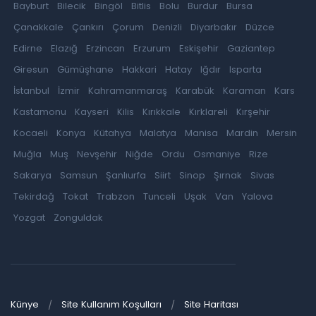
Bayburt
Bilecik
Bingöl
Bitlis
Bolu
Burdur
Bursa
Çanakkale
Çankırı
Çorum
Denizli
Diyarbakır
Düzce
Edirne
Elazığ
Erzincan
Erzurum
Eskişehir
Gaziantep
Giresun
Gümüşhane
Hakkari
Hatay
Iğdır
Isparta
İstanbul
İzmir
Kahramanmaraş
Karabük
Karaman
Kars
Kastamonu
Kayseri
Kilis
Kırıkkale
Kırklareli
Kırşehir
Kocaeli
Konya
Kütahya
Malatya
Manisa
Mardin
Mersin
Muğla
Muş
Nevşehir
Niğde
Ordu
Osmaniye
Rize
Sakarya
Samsun
Şanlıurfa
Siirt
Sinop
Şırnak
Sivas
Tekirdağ
Tokat
Trabzon
Tunceli
Uşak
Van
Yalova
Yozgat
Zonguldak
Künye
Site Kullanım Koşulları
Site Haritası