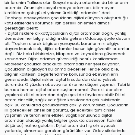
bir İbrahim Tatlıses olur. Sosyal medya ortamları da bir anonim
ortamdır. Onun için sosyal medya ortamları, bilinmeyen
kimliklerce çok güzel yalanın üretildiği ortamlar." dedi.
Odabaşı, ebeveynlerin çocuklarını dijital dünyanın oluşturduğu
kötü etkilerden koruması için gerekli önlemleri alması
gerektiğini belirtti.
- Dijital risklere dikkatÇocukların dijital ortamdan doğru yanlış
demeden her bilgiyi aldığını dile getiren Odabaşı, şöyle devam
etti:"Toplum olarak bilgiden yanaysak, kararlarımızı bilgiye
dayandıracak isek, dijital ortamlar bunun için güvenilir ortamlar
değil. Biz hala birbirimize, kitaplara ve kaynaklara güvenmek
zorundayız. Dijital ortamın güvenilirliği henüz kanıtlanmadı.
Maalesef çocuklar artık dijital ortamdaki her şeyi biliyorlar.
Çocukların bilgisayarı kullanma becerileri ileride olsa bile,
bilginin kalitesini değerlendirme konusunda ebeveynlerin
gerisindedir. Dijital riskler, dijital fırsatlardan daha yüksek
durumda. O yüzden ebeveynler üzerine düşeni yapmalı. Tabi ki
burada hemen dijital ortam suçlanmamalı. Gerekli denetim
yapılarak dijital ortamdan doğru şekilde faydalanılabilir.Dijital
ortam cinsellik, sağlık ve eğitim konularında çok suistimale
açık. Bu konularda çocuklarımızı çok iyi korumalıyız. Çocukların
ilk görecekleri cinsel bir görüntü, gelecekteki tüm cinsel
yaşamını ve tercihlerini etkiler. Sağlık konusunda dijital
ortamdan alacağı yanlış bilgiler çocukta obsesyon (takıntılı
düşünce) haline gelebilir. Dijital ortamda hiç olmayacak
yerlerde, olmaması gereken görüntüler var. Ödev sitelerinde