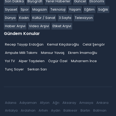
Son Dakika
Biyografi
Yerel Haberler
Güncel
Ekonomi
Siyaset
Spor
Magazin
Teknoloji
Yaşam
Eğitim
Sağlık
Dünya
Kadın
Kültür / Sanat
3.Sayfa
Televizyon
Haber Arşivi
Video Arşivi
Etiket Arşivi
Gündem Konular
Recep Tayyip Erdoğan
Kemal Kılıçdaroğlu
Celal Şengör
Ampute Milli Takımı
Mansur Yavaş
Ekrem İmamoğlu
Yol TV
Alper Taşdelen
Özgür Özel
Muharrem İnce
Tunç Soyer
Serkan Sarı
Adana
Adıyaman
Afyon
Ağrı
Aksaray
Amasya
Ankara
Antalya
Ardahan
Artvin
Aydın
Balıkesir
Bartın
Batman