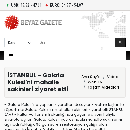
USD
: 47,52 - 47,61
EURO
: 54,77 - 54,87
Ara
İSTANBUL - Galata
Ana Sayfa
Video
Kulesi'ni mahalle
Web TV
Yaşam Videoları
sakinleri ziyaret etti
- Galata Kulesi'ne yapılan ziyaretten detaylar - Vatandaşlar ile
röportajlarGalata Kulesi'ni mahalle sakinleri ziyaret ettiİSTANBUL
(AA) - Kültür ve Turizm Bakanlığınca geçen ay, yeni haliyle
ziyarete açılan Galata Kulesi, çevresindeki mahalle sakinlerini
ağırladı.Yaklaşık 90 gün süren restorasyon çalışmaları
sonrasında İstanbul Vakıflar 1. Bölge Müdürü Hayrullah