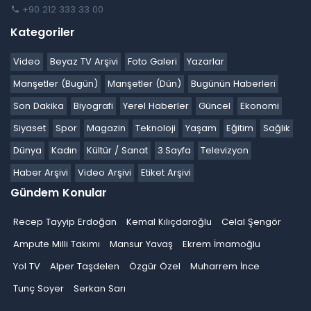
+90 212 333 33 00
Kategoriler
Video
Beyaz TV Arşivi
Foto Galeri
Yazarlar
Manşetler (Bugün)
Manşetler (Dün)
Bugünün Haberleri
Son Dakika
Biyografi
Yerel Haberler
Güncel
Ekonomi
Siyaset
Spor
Magazin
Teknoloji
Yaşam
Eğitim
Sağlık
Dünya
Kadın
Kültür / Sanat
3.Sayfa
Televizyon
Haber Arşivi
Video Arşivi
Etiket Arşivi
Gündem Konular
Recep Tayyip Erdoğan
Kemal Kılıçdaroğlu
Celal Şengör
Ampute Milli Takımı
Mansur Yavaş
Ekrem İmamoğlu
Yol TV
Alper Taşdelen
Özgür Özel
Muharrem İnce
Tunç Soyer
Serkan Sarı