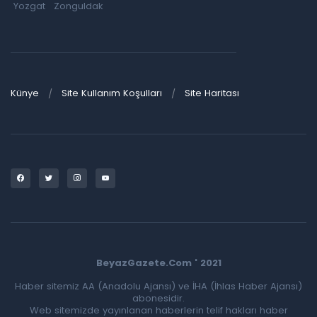
Yozgat
Zonguldak
Künye
Site Kullanım Koşulları
Site Haritası
BeyazGazete.Com ' 2021
Haber sitemiz AA (Anadolu Ajansı) ve İHA (İhlas Haber Ajansı)
abonesidir.
Web sitemizde yayınlanan haberlerin telif hakları haber