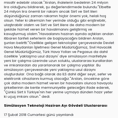
misafir edebilir olacak."Arslan, ihalelerin bedelinin 24 milyon
lira olduğunu bildirerek, şu değerlendirmede bulundu:"Elbette
24 milyon lira önemli bir rakam ancak Siirt ve Siirt lileri
düşündüğünüz zaman rakamın hiçbir önemi yok, helali hoş
olsun. Yeter ki ülkemizin her yerinde olduğu gibi eriştirebilir,
ulaştırabilir olalım ve Siirt ve Siirt lilere de daha modern bir
şekilde hizmet veren bir havalimanını geliştirmiş ve
kavuşturmuş olalım."Havaalanını haziran ayında açtıkları andan
itibaren tarifeli seferlerin de başlayacağını bildiren Arslan,
şunları belirtti:"Özellikle gelişen teknolojiler çerçevesinde Devlet
Hava Meydanları İşletmesi Genel Müdürlüğümüz, Sivil Havacılık
Genel Müdürlüğümüz, Türk Hava Yolları ve Pegasus da dahil
özellikle 'yaklaşma usul dizaynı' diye simülasyon marifetiyle
yeni bir çalışma üzerinde uzun soluklu, uluslararası kurallardan
ve imkanlardan da yararlanarak bir çalışma yaptılar. Bu
simülasyon çerçevesinde yeni yaklaşma usul dizaynı
oluşturdular. Ona bağlı olarak da ILS dahil diğer seyir, sefer ve
elektronik cihazlarını kurmuş olacağız."Arslan, öncekine göre
çok daha modern hizmet veren bir havaalanı olunca havayolu
şirketlerinin de kente memnuniyetle geleceğini ifade ederek,
"Çünkü Siirt li Türkiye'nin her yerine uçmaya dünden hazır yeter
ki uçuş imkanı olsun." dedi.
Simülasyon
Teknoloji
Haziran Ayı
Gövdeli
Uluslararası
17 Şubat 2018 Cumartesi günü yayınlandı