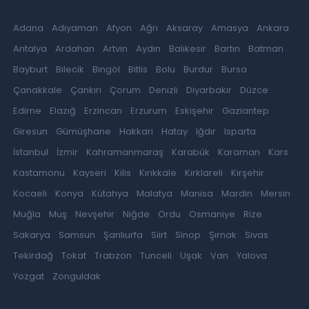
Adana
Adıyaman
Afyon
Ağrı
Aksaray
Amasya
Ankara
Antalya
Ardahan
Artvin
Aydın
Balıkesir
Bartın
Batman
Bayburt
Bilecik
Bingöl
Bitlis
Bolu
Burdur
Bursa
Çanakkale
Çankırı
Çorum
Denizli
Diyarbakır
Düzce
Edirne
Elazığ
Erzincan
Erzurum
Eskişehir
Gaziantep
Giresun
Gümüşhane
Hakkari
Hatay
Iğdır
Isparta
İstanbul
İzmir
Kahramanmaraş
Karabük
Karaman
Kars
Kastamonu
Kayseri
Kilis
Kırıkkale
Kırklareli
Kırşehir
Kocaeli
Konya
Kütahya
Malatya
Manisa
Mardin
Mersin
Muğla
Muş
Nevşehir
Niğde
Ordu
Osmaniye
Rize
Sakarya
Samsun
Şanlıurfa
Siirt
Sinop
Şırnak
Sivas
Tekirdağ
Tokat
Trabzon
Tunceli
Uşak
Van
Yalova
Yozgat
Zonguldak