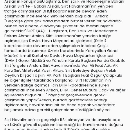
Arslan'ın konuşmasıUlaştırma, Denizcilik ve Haberleşme Bakanı
Arslan Siirt 'te - Bakan Arslan, Siirt Havalimanı'nın yeniden
trafiğe açılması için DHMİ koordinesinde devam eden
çalışmaları inceleyerek, yetkililerden bilgi aldı - Arslan: -
"Geçmişe göre çok daha modern hizmet veren bir havaalanı
olunca da elbette ki havayolu şirketleri de memnuniyetle
gelecekler"SİİRT (AA) - Ulaştırma, Denizcilik ve Haberleşme
Bakanı Ahmet Arslan, Siirt Havalimanı'nın yeniden trafiğe
açılması için Devlet Hava Meydanları İşletmesi (DHMİ)
koordinesinde devam eden çalışmaları inceledi.Çeşitli
temaslarda bulunmak üzere beraberinde Karayolları Genel
Müdürü İsmail Kartal ve Devlet Hava Meydanları İşletmesi
(DHMİ) Genel Müdürü ve Yönetim Kurulu Başkanı Funda Ocak ile
Siirt 'e gelen Arslan, Siirt Havalimanı'nda Vali Ali Fuat Atik, AK
Parti Siirt Milletvekili Yasin Aktay, Siirt Belediye Başkan Vekili
Ceyhun Dilşad Taşkın, AK Parti İl Başkanı Fuat Özgür Çalapkulu
ile diğer ilgililer tarafından karşılandı. Siirt Havalimanı'nın
yeniden trafiğe açılması için DHMİ koordinesinde süren
çalışmaları inceleyen Arslan, DHMİ Genel Müdürü Ocak ve diğer
ilgililerden bilgi aldı. - "İhtiyaçlar çerçevesinde gerekli
çalışmaları yaptık"Arslan, burada gazetecilere yaptığı
açıklamada, havalimanını bir an önce açmak ve seferlere
başlamak adına gerekli çalışmaların sürdüğünü söyledi.
Siirt Havalimanı'nın geçmişte ILS'i olmayan ve dolayısıyla orta
ve büyük gövdeli uçakların inemediği bir havalimanı olduğunu
ifade eden Arslan, şunları belirtti:"Küçük gövdeli uçaklar