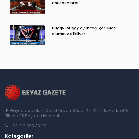
önceden bildi...
Huggy Wuggy oyuncağı çocukları
olumsuz etkiliyor
Gayrettepe Mah. Cemil Arslan Güder Sk. Otim İş Merkezi B
Blk. No:25 Beşiktaş İstanbul
+90 212 333 33 00
Kategoriler