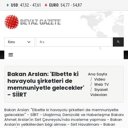
USD
: 47,52 - 47,61
EURO
: 54,77 - 54,87
Ara
Bakan Arslan: 'Elbette ki
Ana Sayfa
Video
havayolu şirketleri de
Web TV
memnuniyetle gelecekler'
Siyaset
- SİİRT
Videoları
Bakan Arslan: "Elbette ki havayolu şirketleri de memnuniyetle
gelecekler" - SİİRT - Ulaştırma, Denizcilik ve Haberleşme Bakanı
Ahmet Arslan'ın Siirt Çevreyolu'nda inceleme yapması - Bakan
Arslan'ın yetkililerden bilgi alması - Siirt Havalimanı - Bakan