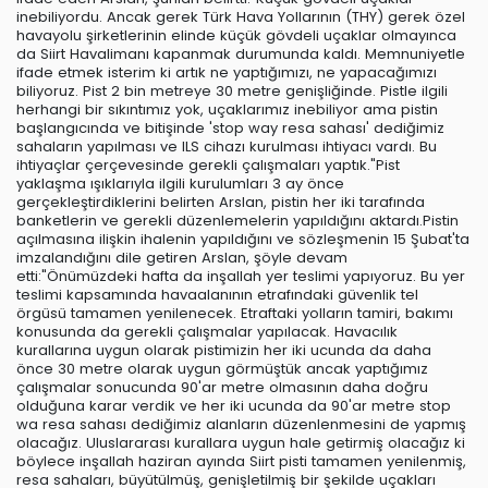
inebiliyordu. Ancak gerek Türk Hava Yollarının (THY) gerek özel
havayolu şirketlerinin elinde küçük gövdeli uçaklar olmayınca
da Siirt Havalimanı kapanmak durumunda kaldı. Memnuniyetle
ifade etmek isterim ki artık ne yaptığımızı, ne yapacağımızı
biliyoruz. Pist 2 bin metreye 30 metre genişliğinde. Pistle ilgili
herhangi bir sıkıntımız yok, uçaklarımız inebiliyor ama pistin
başlangıcında ve bitişinde 'stop way resa sahası' dediğimiz
sahaların yapılması ve ILS cihazı kurulması ihtiyacı vardı. Bu
ihtiyaçlar çerçevesinde gerekli çalışmaları yaptık."Pist
yaklaşma ışıklarıyla ilgili kurulumları 3 ay önce
gerçekleştirdiklerini belirten Arslan, pistin her iki tarafında
banketlerin ve gerekli düzenlemelerin yapıldığını aktardı.Pistin
açılmasına ilişkin ihalenin yapıldığını ve sözleşmenin 15 Şubat'ta
imzalandığını dile getiren Arslan, şöyle devam
etti:"Önümüzdeki hafta da inşallah yer teslimi yapıyoruz. Bu yer
teslimi kapsamında havaalanının etrafındaki güvenlik tel
örgüsü tamamen yenilenecek. Etraftaki yolların tamiri, bakımı
konusunda da gerekli çalışmalar yapılacak. Havacılık
kurallarına uygun olarak pistimizin her iki ucunda da daha
önce 30 metre olarak uygun görmüştük ancak yaptığımız
çalışmalar sonucunda 90'ar metre olmasının daha doğru
olduğuna karar verdik ve her iki ucunda da 90'ar metre stop
wa resa sahası dediğimiz alanların düzenlenmesini de yapmış
olacağız. Uluslararası kurallara uygun hale getirmiş olacağız ki
böylece inşallah haziran ayında Siirt pisti tamamen yenilenmiş,
resa sahaları, büyütülmüş, genişletilmiş bir şekilde uçakları