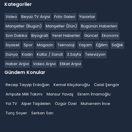
Kategoriler
Video
Beyaz TV Arşivi
Foto Galeri
Yazarlar
Manşetler (Bugün)
Manşetler (Dün)
Bugünün Haberleri
Son Dakika
Biyografi
Yerel Haberler
Güncel
Ekonomi
Siyaset
Spor
Magazin
Teknoloji
Yaşam
Eğitim
Sağlık
Dünya
Kadın
Kültür / Sanat
3.Sayfa
Televizyon
Haber Arşivi
Video Arşivi
Etiket Arşivi
Gündem Konular
Recep Tayyip Erdoğan
Kemal Kılıçdaroğlu
Celal Şengör
Ampute Milli Takımı
Mansur Yavaş
Ekrem İmamoğlu
Yol TV
Alper Taşdelen
Özgür Özel
Muharrem İnce
Tunç Soyer
Serkan Sarı