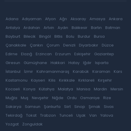
Adana
Adıyaman
Afyon
Ağrı
Aksaray
Amasya
Ankara
Antalya
Ardahan
Artvin
Aydın
Balıkesir
Bartın
Batman
Bayburt
Bilecik
Bingöl
Bitlis
Bolu
Burdur
Bursa
Çanakkale
Çankırı
Çorum
Denizli
Diyarbakır
Düzce
Edirne
Elazığ
Erzincan
Erzurum
Eskişehir
Gaziantep
Giresun
Gümüşhane
Hakkari
Hatay
Iğdır
Isparta
İstanbul
İzmir
Kahramanmaraş
Karabük
Karaman
Kars
Kastamonu
Kayseri
Kilis
Kırıkkale
Kırklareli
Kırşehir
Kocaeli
Konya
Kütahya
Malatya
Manisa
Mardin
Mersin
Muğla
Muş
Nevşehir
Niğde
Ordu
Osmaniye
Rize
Sakarya
Samsun
Şanlıurfa
Siirt
Sinop
Şırnak
Sivas
Tekirdağ
Tokat
Trabzon
Tunceli
Uşak
Van
Yalova
Yozgat
Zonguldak