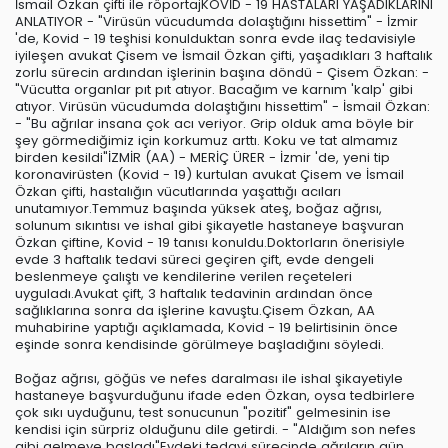
İsmail Özkan çifti ile röportajKOVİD - 19 HASTALARI YAŞADIKLARINI
ANLATIYOR - "Virüsün vücudumda dolaştığını hissettim" - İzmir
'de, Kovid - 19 teşhisi konulduktan sonra evde ilaç tedavisiyle
iyileşen avukat Çisem ve İsmail Özkan çifti, yaşadıkları 3 haftalık
zorlu sürecin ardından işlerinin başına döndü - Çisem Özkan: -
"Vücutta organlar pıt pıt atıyor. Bacağım ve karnım 'kalp' gibi
atıyor. Virüsün vücudumda dolaştığını hissettim" - İsmail Özkan:
- "Bu ağrılar insana çok acı veriyor. Grip olduk ama böyle bir
şey görmediğimiz için korkumuz arttı. Koku ve tat almamız
birden kesildi"İZMİR (AA) - MERİÇ ÜRER - İzmir 'de, yeni tip
koronavirüsten (Kovid - 19) kurtulan avukat Çisem ve İsmail
Özkan çifti, hastalığın vücutlarında yaşattığı acıları
unutamıyor.Temmuz başında yüksek ateş, boğaz ağrısı,
solunum sıkıntısı ve ishal gibi şikayetle hastaneye başvuran
Özkan çiftine, Kovid - 19 tanısı konuldu.Doktorların önerisiyle
evde 3 haftalık tedavi süreci geçiren çift, evde dengeli
beslenmeye çalıştı ve kendilerine verilen reçeteleri
uyguladı.Avukat çift, 3 haftalık tedavinin ardından önce
sağlıklarına sonra da işlerine kavuştu.Çisem Özkan, AA
muhabirine yaptığı açıklamada, Kovid - 19 belirtisinin önce
eşinde sonra kendisinde görülmeye başladığını söyledi.
Boğaz ağrısı, göğüs ve nefes daralması ile ishal şikayetiyle
hastaneye başvurduğunu ifade eden Özkan, oysa tedbirlere
çok sıkı uyduğunu, test sonucunun "pozitif" gelmesinin ise
kendisi için sürpriz olduğunu dile getirdi. - "Aldığım son nefes
gibi gelmeye başladı"Evdeki tedavi sürecinde ağrıların gün