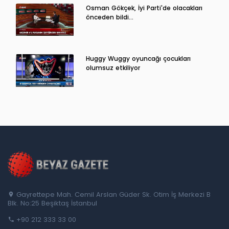
Osman Gökçek, İyi Parti'de olacakları
önceden bildi...
Huggy Wuggy oyuncağı çocukları
olumsuz etkiliyor
Gayrettepe Mah. Cemil Arslan Güder Sk. Otim İş Merkezi B
Blk. No:25 Beşiktaş İstanbul
+90 212 333 33 00