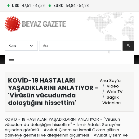
USD
: 47,51 - 47,59
EURO
: 54,84 - 54,93
Ara
KOVİD-19 HASTALARI
Ana Sayfa
Video
YAŞADIKLARINI ANLATIYOR -
Web TV
'Virüsün vücudumda
Sağlık
dolaştığını hissettim'
Videoları
KOVİD - 19 HASTALARI YAŞADIKLARINI ANLATIYOR - "Virüsün
vücudumda dolaştığını hissettim" - İzmir Adalet Sarayı'nın
dışından görüntü - Avukat Çisem ve İsmail Özkan çiftinin
adliyeye gelmesi ve ateşlerinin ölçülmesi - Avukat Çisem ve