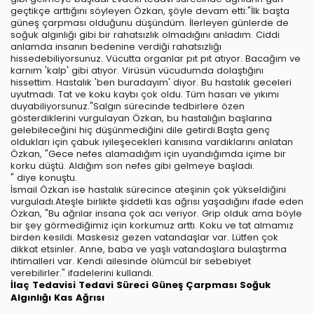
geçtikçe arttığını söyleyen Özkan, şöyle devam etti:"İlk başta
güneş çarpması olduğunu düşündüm. İlerleyen günlerde de
soğuk algınlığı gibi bir rahatsızlık olmadığını anladım. Ciddi
anlamda insanın bedenine verdiği rahatsızlığı
hissedebiliyorsunuz. Vücutta organlar pıt pıt atıyor. Bacağım ve
karnım 'kalp' gibi atıyor. Virüsün vücudumda dolaştığını
hissettim. Hastalık 'ben buradayım' diyor. Bu hastalık geceleri
uyutmadı. Tat ve koku kaybı çok oldu. Tüm hasarı ve yıkımı
duyabiliyorsunuz."Salgın sürecinde tedbirlere özen
gösterdiklerini vurgulayan Özkan, bu hastalığın başlarına
gelebileceğini hiç düşünmediğini dile getirdi.Başta genç
oldukları için çabuk iyileşecekleri kanısına vardıklarını anlatan
Özkan, "Gece nefes alamadığım için uyandığımda içime bir
korku düştü. Aldığım son nefes gibi gelmeye başladı.
" diye konuştu.
İsmail Özkan ise hastalık sürecince ateşinin çok yükseldiğini
vurguladı.Ateşle birlikte şiddetli kas ağrısı yaşadığını ifade eden
Özkan, "Bu ağrılar insana çok acı veriyor. Grip olduk ama böyle
bir şey görmediğimiz için korkumuz arttı. Koku ve tat almamız
birden kesildi. Maskesiz gezen vatandaşlar var. Lütfen çok
dikkat etsinler. Anne, baba ve yaşlı vatandaşlara bulaştırma
ihtimalleri var. Kendi ailesinde ölümcül bir sebebiyet
verebilirler." ifadelerini kullandı.
İlaç Tedavisi
Tedavi Süreci
Güneş Çarpması
Soğuk
Algınlığı
Kas Ağrısı