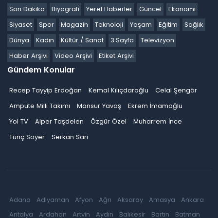
Son Dakika
Biyografi
Yerel Haberler
Güncel
Ekonomi
Siyaset
Spor
Magazin
Teknoloji
Yaşam
Eğitim
Sağlık
Dünya
Kadın
Kültür / Sanat
3.Sayfa
Televizyon
Haber Arşivi
Video Arşivi
Etiket Arşivi
Gündem Konular
Recep Tayyip Erdoğan
Kemal Kılıçdaroğlu
Celal Şengör
Ampute Milli Takımı
Mansur Yavaş
Ekrem İmamoğlu
Yol TV
Alper Taşdelen
Özgür Özel
Muharrem İnce
Tunç Soyer
Serkan Sarı
Adana
Adıyaman
Afyon
Ağrı
Aksaray
Amasya
Ankara
Antalya
Ardahan
Artvin
Aydın
Balıkesir
Bartın
Batman