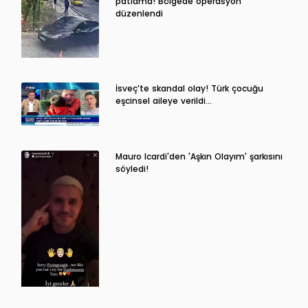
patlama! Bölgede operasyon
düzenlendi
İsveç’te skandal olay! Türk çocuğu
eşcinsel aileye verildi…
Mauro Icardi'den 'Aşkın Olayım' şarkısını
söyledi!