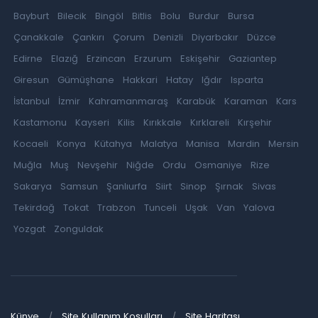
Bayburt
Bilecik
Bingöl
Bitlis
Bolu
Burdur
Bursa
Çanakkale
Çankırı
Çorum
Denizli
Diyarbakır
Düzce
Edirne
Elazığ
Erzincan
Erzurum
Eskişehir
Gaziantep
Giresun
Gümüşhane
Hakkari
Hatay
Iğdır
Isparta
İstanbul
İzmir
Kahramanmaraş
Karabük
Karaman
Kars
Kastamonu
Kayseri
Kilis
Kırıkkale
Kırklareli
Kırşehir
Kocaeli
Konya
Kütahya
Malatya
Manisa
Mardin
Mersin
Muğla
Muş
Nevşehir
Niğde
Ordu
Osmaniye
Rize
Sakarya
Samsun
Şanlıurfa
Siirt
Sinop
Şırnak
Sivas
Tekirdağ
Tokat
Trabzon
Tunceli
Uşak
Van
Yalova
Yozgat
Zonguldak
Künye
Site Kullanım Koşulları
Site Haritası