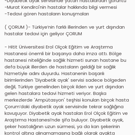
-Diyabetik ayak servisinde yatan hastalardan görüntü
-Murat Kendirci'nin hastalar hakkında bilgi vermesi
-Tedavi gören hastaların konuşmaları
( ÇORUM )- Türkiye’nin farklı illerinden ve yurt dışından
hastalar tedavi için geliyor ÇORUM
- Hitit Üniversitesi Erol Olçok Eğitim ve Araştırma
Hastanesi önemli bir başarıya daha imza attı. Bölge
hastanesi niteliğinde sağlık hizmeti sunan hastane bu
defa büyük illerden de hastaların geldiği bir sağlık
hizmetiyle adını duyurdu. Hastanenin başarılı
birimlerinden 'Diyabetik ayak' servisi sadece bölgeden
değil, Türkiye genelinden birçok ilden ve yurt dışından
gelen hastalara tedavi hizmeti veriyor. Başka
merkezlerde 'Ampütasyon' teşhisi konulan birçok hasta
Çorum’daki diyabetik ayak servisinde tekrar sağlığına
kavuşuyor. Diyabetik ayak hastaları Erol Olçok Eğitim ve
Araştırma Hastanesi’nde şifa buluyor. Diyabetik ayak,
şeker hastalığının uzun sürmesi, ya da kan şekerinin
kontrol altına alınamamasına bağlı olarak ayakta