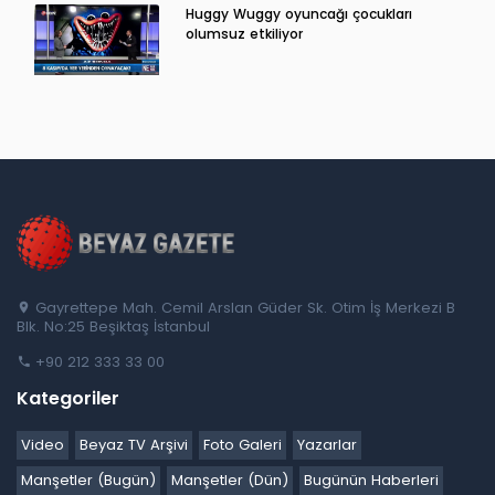
Huggy Wuggy oyuncağı çocukları
olumsuz etkiliyor
Gayrettepe Mah. Cemil Arslan Güder Sk. Otim İş Merkezi B
Blk. No:25 Beşiktaş İstanbul
+90 212 333 33 00
Kategoriler
Video
Beyaz TV Arşivi
Foto Galeri
Yazarlar
Manşetler (Bugün)
Manşetler (Dün)
Bugünün Haberleri