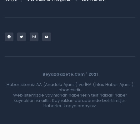
BeyazGazete.Com ' 2021
Haber sitemiz AA (Anadolu Ajansı) ve İHA (İhlas Haber Ajansı)
abonesidir.
Web sitemizde yayınlanan haberlerin telif hakları haber
kaynaklarına aittir. Kaynakları beraberinde belirtilmiştir.
Haberleri kopyalamayınız.