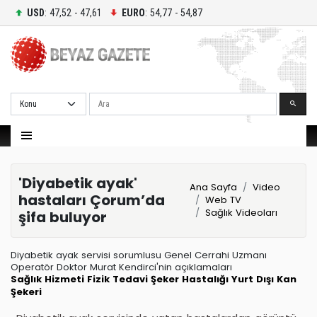
USD
: 47,52 - 47,61
EURO
: 54,77 - 54,87
Ara
'Diyabetik ayak'
Ana Sayfa
Video
hastaları Çorum’da
Web TV
Sağlık Videoları
şifa buluyor
Diyabetik ayak servisi sorumlusu Genel Cerrahi Uzmanı
Operatör Doktor Murat Kendirci'nin açıklamaları
Sağlık Hizmeti
Fizik Tedavi
Şeker Hastalığı
Yurt Dışı
Kan
Şekeri