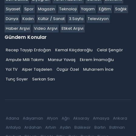
Siyaset
Spor
Magazin
Teknoloji
Yaşam
Eğitim
Sağlık
Dünya
Kadın
Kültür / Sanat
3.Sayfa
Televizyon
Haber Arşivi
Video Arşivi
Etiket Arşivi
Gündem Konular
Recep Tayyip Erdoğan
Kemal Kılıçdaroğlu
Celal Şengör
Ampute Milli Takımı
Mansur Yavaş
Ekrem İmamoğlu
Yol TV
Alper Taşdelen
Özgür Özel
Muharrem İnce
Tunç Soyer
Serkan Sarı
Adana
Adıyaman
Afyon
Ağrı
Aksaray
Amasya
Ankara
Antalya
Ardahan
Artvin
Aydın
Balıkesir
Bartın
Batman