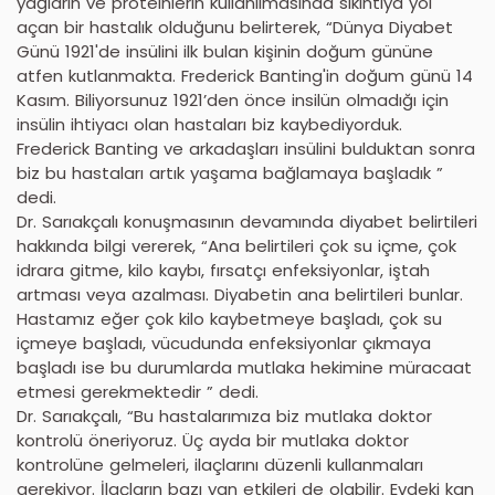
yağların ve proteinlerin kullanılmasında sıkıntıya yol
açan bir hastalık olduğunu belirterek, “Dünya Diyabet
Günü 1921'de insülini ilk bulan kişinin doğum gününe
atfen kutlanmakta. Frederick Banting'in doğum günü 14
Kasım. Biliyorsunuz 1921’den önce insilün olmadığı için
insülin ihtiyacı olan hastaları biz kaybediyorduk.
Frederick Banting ve arkadaşları insülini bulduktan sonra
biz bu hastaları artık yaşama bağlamaya başladık ”
dedi.
Dr. Sarıakçalı konuşmasının devamında diyabet belirtileri
hakkında bilgi vererek, “Ana belirtileri çok su içme, çok
idrara gitme, kilo kaybı, fırsatçı enfeksiyonlar, iştah
artması veya azalması. Diyabetin ana belirtileri bunlar.
Hastamız eğer çok kilo kaybetmeye başladı, çok su
içmeye başladı, vücudunda enfeksiyonlar çıkmaya
başladı ise bu durumlarda mutlaka hekimine müracaat
etmesi gerekmektedir ” dedi.
Dr. Sarıakçalı, “Bu hastalarımıza biz mutlaka doktor
kontrolü öneriyoruz. Üç ayda bir mutlaka doktor
kontrolüne gelmeleri, ilaçlarını düzenli kullanmaları
gerekiyor. İlaçların bazı yan etkileri de olabilir. Evdeki kan