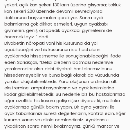
şekeri, açlık kan şekeri 130’ların üzerine çıkıyorsa; tokluk
kan şekeri 200 üzerinde devamlı seyrediyorsa
doktoruna başvurmaları gerekiyor. Sonra ayak
bakımlarına çok dikkat etmeleri, uygun ayakkabı
giymeleri, geniş ortopedik ayakkabı giymelerini de
önermekteyiz ” dedi.
Diyabetin nöropati yani his kusuruna da yol
açabileceğini ve his kusurunun ise hastaların
ayaklarında hissetmeme ile sonuçlanabileceğini ifade
eden Sarıakçalı, “Delici aletlerin batması nedeniyle
yaralanmalar olsa dahi diyabet hastalarımız bunu
hissedemeyebilir ve buna bağlı olarak da vücudunda
yaralar oluşabilmektedir. Yara oluşunun ardından alt
ekstremine, ampütasyonlarına ve ayak kesimlerine
kadar gidilebilmektedir. Bu nedenle biz bu hastalarımıza
eğer özellikle his kusuru gelişmişse diyoruz ki, mutlaka
ayaklarınıza günlük bakım yapın. Bir ayna yardımı ile
ayak tabanlarınızı sürekli değerlendirin, kontrol edin. Eğer
kuruma varsa vazelinle nemlendiriniz. Ayaklarınızı
yıkadıktan sonra nemli bırakmayınız, çünkü mantar ve