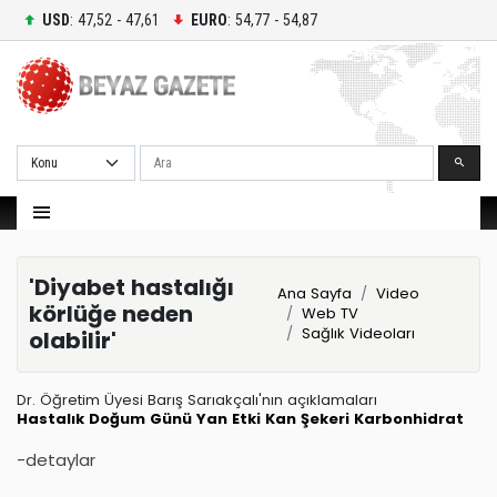
USD
: 47,52 - 47,61
EURO
: 54,77 - 54,87
Ara
'Diyabet hastalığı
Ana Sayfa
Video
körlüğe neden
Web TV
Sağlık Videoları
olabilir'
Dr. Öğretim Üyesi Barış Sarıakçalı'nın açıklamaları
Hastalık
Doğum Günü
Yan Etki
Kan Şekeri
Karbonhidrat
-detaylar