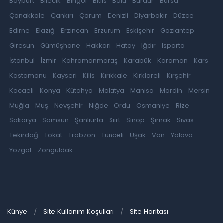
Bayburt
Bilecik
Bingöl
Bitlis
Bolu
Burdur
Bursa
Çanakkale
Çankırı
Çorum
Denizli
Diyarbakır
Düzce
Edirne
Elazığ
Erzincan
Erzurum
Eskişehir
Gaziantep
Giresun
Gümüşhane
Hakkari
Hatay
Iğdır
Isparta
İstanbul
İzmir
Kahramanmaraş
Karabük
Karaman
Kars
Kastamonu
Kayseri
Kilis
Kırıkkale
Kırklareli
Kırşehir
Kocaeli
Konya
Kütahya
Malatya
Manisa
Mardin
Mersin
Muğla
Muş
Nevşehir
Niğde
Ordu
Osmaniye
Rize
Sakarya
Samsun
Şanlıurfa
Siirt
Sinop
Şırnak
Sivas
Tekirdağ
Tokat
Trabzon
Tunceli
Uşak
Van
Yalova
Yozgat
Zonguldak
Künye
Site Kullanım Koşulları
Site Haritası