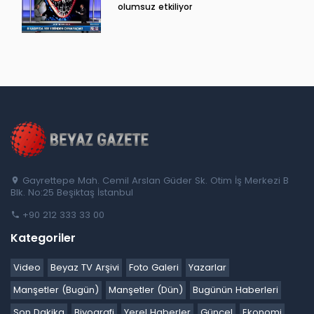
olumsuz etkiliyor
Gayrettepe Mah. Cemil Arslan Güder Sk. Otim İş Merkezi B
Blk. No:25 Beşiktaş İstanbul
+90 212 333 33 00
Kategoriler
Video
Beyaz TV Arşivi
Foto Galeri
Yazarlar
Manşetler (Bugün)
Manşetler (Dün)
Bugünün Haberleri
Son Dakika
Biyografi
Yerel Haberler
Güncel
Ekonomi