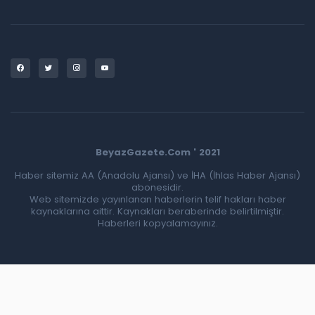
BeyazGazete.Com ' 2021
Haber sitemiz AA (Anadolu Ajansı) ve İHA (İhlas Haber Ajansı)
abonesidir.
Web sitemizde yayınlanan haberlerin telif hakları haber
kaynaklarına aittir. Kaynakları beraberinde belirtilmiştir.
Haberleri kopyalamayınız.