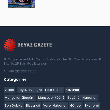
Gayrettepe Mah. Cemil Arslan Güder Sk. Otim İş Merkezi B
Blk. No:25 Beşiktaş İstanbul
+90 212 333 33 00
Kategoriler
Video
Beyaz TV Arşivi
Foto Galeri
Yazarlar
Manşetler (Bugün)
Manşetler (Dün)
Bugünün Haberleri
Son Dakika
Biyografi
Yerel Haberler
Güncel
Ekonomi