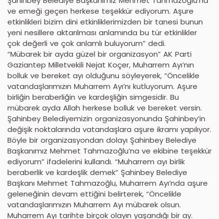
Şahinbey Belediye Başkanımız Mehmet Tahmazoğlu’na
ve emeği geçen herkese teşekkür ediyorum. Aşure
etkinlikleri bizim dini etkinliklerimizden bir tanesi bunun
yeni nesillere aktarılması anlamında bu tür etkinlikler
çok değerli ve çok anlamlı buluyorum” dedi.
“Mübarek bir ayda güzel bir organizasyon” AK Parti
Gaziantep Milletvekili Nejat Koçer, Muharrem Ayı’nın
bolluk ve bereket ayı olduğunu söyleyerek, “Öncelikle
vatandaşlarımızın Muharrem Ayı’nı kutluyorum. Aşure
birliğin beraberliğin ve kardeşliğin simgesidir. Bu
mübarek ayda Allah herkese bolluk ve bereket versin.
Şahinbey Belediyemizin organizasyonunda Şahinbey’in
değişik noktalarında vatandaşlara aşure ikramı yapılıyor.
Böyle bir organizasyondan dolayı Şahinbey Belediye
Başkanımız Mehmet Tahmazoğlu’na ve ekibine teşekkür
ediyorum” ifadelerini kullandı. “Muharrem ayı birlik
beraberlik ve kardeşlik demek” Şahinbey Belediye
Başkanı Mehmet Tahmazoğlu, Muharrem Ayı’nda aşure
geleneğinin devam ettiğini belirterek, “Öncelikle
vatandaşlarımızın Muharrem Ayı mübarek olsun.
Muharrem Ayı tarihte birçok olayın yaşandığı bir ay.