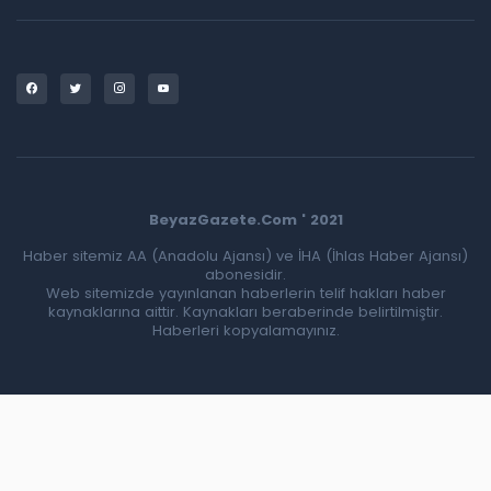
BeyazGazete.Com ' 2021
Haber sitemiz AA (Anadolu Ajansı) ve İHA (İhlas Haber Ajansı)
abonesidir.
Web sitemizde yayınlanan haberlerin telif hakları haber
kaynaklarına aittir. Kaynakları beraberinde belirtilmiştir.
Haberleri kopyalamayınız.