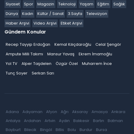
Siyaset
Spor
Magazin
Teknoloji
Yaşam
Eğitim
Sağlık
Dünya
Kadın
Kültür / Sanat
3.Sayfa
Televizyon
Haber Arşivi
Video Arşivi
Etiket Arşivi
Gündem Konular
Recep Tayyip Erdoğan
Kemal Kılıçdaroğlu
Celal Şengör
Ampute Milli Takımı
Mansur Yavaş
Ekrem İmamoğlu
Yol TV
Alper Taşdelen
Özgür Özel
Muharrem İnce
Tunç Soyer
Serkan Sarı
Adana
Adıyaman
Afyon
Ağrı
Aksaray
Amasya
Ankara
Antalya
Ardahan
Artvin
Aydın
Balıkesir
Bartın
Batman
Bayburt
Bilecik
Bingöl
Bitlis
Bolu
Burdur
Bursa