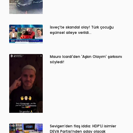
İsveç’te skandal olay! Türk çocuğu
eşcinsel aileye verildi…
Mauro Icardi'den 'Aşkın Olayım' şarkısını
söyledi!
Sevigen’den flaş iddia: HDP’Lİ isimler
DEVA Partisi’nden aday olacak