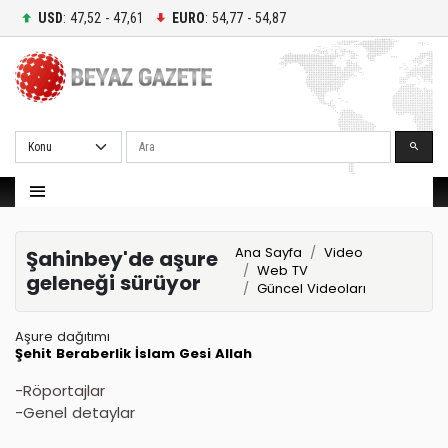
USD
: 47,52 - 47,61
EURO
: 54,77 - 54,87
Ara
Ana Sayfa
Video
Şahinbey'de aşure
Web TV
geleneği sürüyor
Güncel Videoları
Aşure dağıtımı
Şehit
Beraberlik
İslam
Gesi
Allah
-Röportajlar
-Genel detaylar