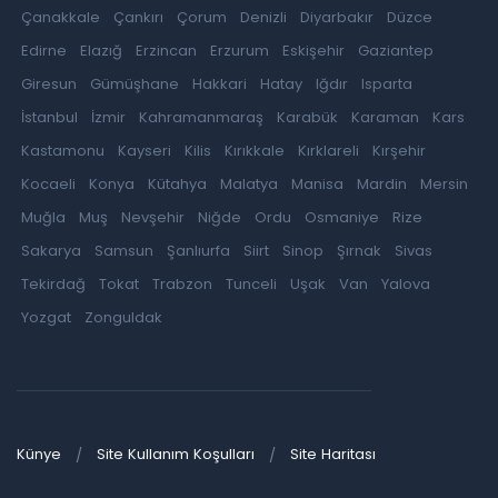
Çanakkale
Çankırı
Çorum
Denizli
Diyarbakır
Düzce
Edirne
Elazığ
Erzincan
Erzurum
Eskişehir
Gaziantep
Giresun
Gümüşhane
Hakkari
Hatay
Iğdır
Isparta
İstanbul
İzmir
Kahramanmaraş
Karabük
Karaman
Kars
Kastamonu
Kayseri
Kilis
Kırıkkale
Kırklareli
Kırşehir
Kocaeli
Konya
Kütahya
Malatya
Manisa
Mardin
Mersin
Muğla
Muş
Nevşehir
Niğde
Ordu
Osmaniye
Rize
Sakarya
Samsun
Şanlıurfa
Siirt
Sinop
Şırnak
Sivas
Tekirdağ
Tokat
Trabzon
Tunceli
Uşak
Van
Yalova
Yozgat
Zonguldak
Künye
Site Kullanım Koşulları
Site Haritası