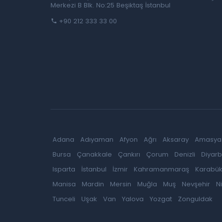
Merkezi B Blk. No:25 Beşiktaş İstanbul
+90 212 333 33 00
Adana
Adıyaman
Afyon
Ağrı
Aksaray
Amasya
Bursa
Çanakkale
Çankırı
Çorum
Denizli
Diyarb
Isparta
İstanbul
İzmir
Kahramanmaraş
Karabü
Manisa
Mardin
Mersin
Muğla
Muş
Nevşehir
N
Tunceli
Uşak
Van
Yalova
Yozgat
Zonguldak