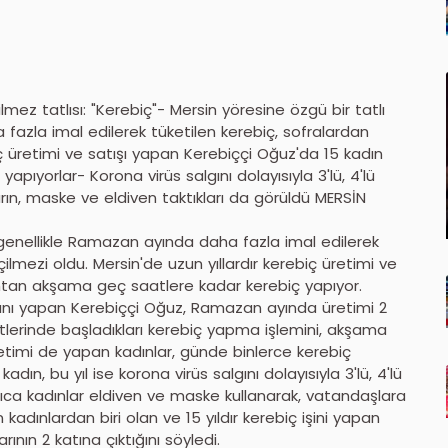
ez tatlısı: "Kerebiç"- Mersin yöresine özgü bir tatlı
fazla imal edilerek tüketilen kerebiç, sofralardan
iç üretimi ve satışı yapan Kerebiççi Oğuz'da 15 kadın
yorlar- Korona virüs salgını dolayısıyla 3'lü, 4'lü
arın, maske ve eldiven taktıkları da görüldü MERSİN
e genellikle Ramazan ayında daha fazla imal edilerek
ilmezi oldu. Mersin'de uzun yıllardır kerebiç üretimi ve
htan akşama geç saatlere kadar kerebiç yapıyor.
tışını yapan Kerebiççi Oğuz, Ramazan ayında üretimi 2
atlerinde başladıkları kerebiç yapma işlemini, akşama
timi de yapan kadınlar, günde binlerce kerebiç
adın, bu yıl ise korona virüs salgını dolayısıyla 3'lü, 4'lü
Ayrıca kadınlar eldiven ve maske kullanarak, vatandaşlara
 kadınlardan biri olan ve 15 yıldır kerebiç işini yapan
nın 2 katına çıktığını söyledi.