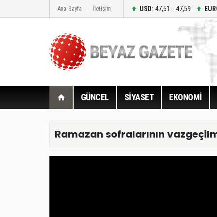
USD
: 47,51 - 47,59
EUR
Ana Sayfa
İletişim
GÜNCEL
SİYASET
EKONOMİ
Ramazan sofralarının vazgeçilmez