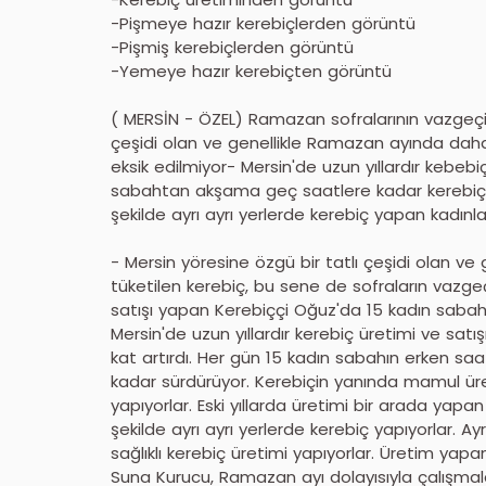
-Pişmeye hazır kerebiçlerden görüntü
-Pişmiş kerebiçlerden görüntü
-Yemeye hazır kerebiçten görüntü
( MERSİN - ÖZEL) Ramazan sofralarının vazgeçilm
çeşidi olan ve genellikle Ramazan ayında daha 
eksik edilmiyor- Mersin'de uzun yıllardır kebeb
sabahtan akşama geç saatlere kadar kerebiç yapı
şekilde ayrı ayrı yerlerde kerebiç yapan kadınl
- Mersin yöresine özgü bir tatlı çeşidi olan v
tüketilen kerebiç, bu sene de sofraların vazgeç
satışı yapan Kerebiççi Oğuz'da 15 kadın saba
Mersin'de uzun yıllardır kerebiç üretimi ve sa
kat artırdı. Her gün 15 kadın sabahın erken sa
kadar sürdürüyor. Kerebiçin yanında mamul üre
yapıyorlar. Eski yıllarda üretimi bir arada yapan k
şekilde ayrı ayrı yerlerde kerebiç yapıyorlar. 
sağlıklı kerebiç üretimi yapıyorlar. Üretim yapan
Suna Kurucu, Ramazan ayı dolayısıyla çalışmaları