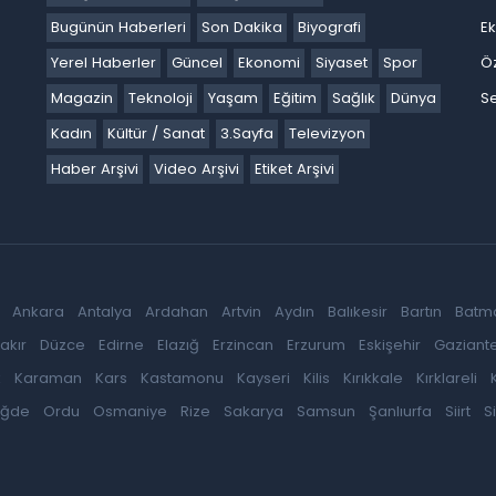
Bugünün Haberleri
Son Dakika
Biyografi
E
Yerel Haberler
Güncel
Ekonomi
Siyaset
Spor
Ö
Magazin
Teknoloji
Yaşam
Eğitim
Sağlık
Dünya
Se
Kadın
Kültür / Sanat
3.Sayfa
Televizyon
Haber Arşivi
Video Arşivi
Etiket Arşivi
Ankara
Antalya
Ardahan
Artvin
Aydın
Balıkesir
Bartın
Batm
akır
Düzce
Edirne
Elazığ
Erzincan
Erzurum
Eskişehir
Gaziant
k
Karaman
Kars
Kastamonu
Kayseri
Kilis
Kırıkkale
Kırklareli
iğde
Ordu
Osmaniye
Rize
Sakarya
Samsun
Şanlıurfa
Siirt
S