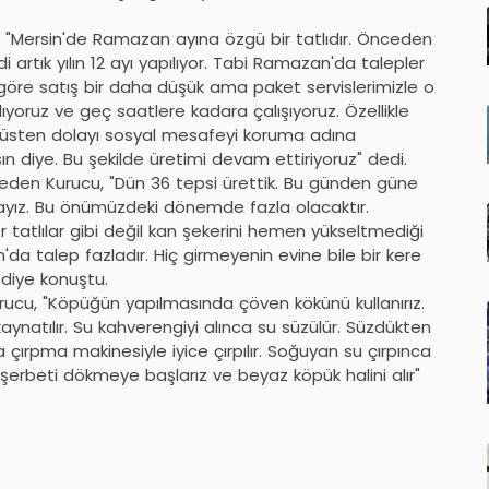
u, "Mersin'de Ramazan ayına özgü bir tatlıdır. Önceden
tık yılın 12 ayı yapılıyor. Tabi Ramazan'da talepler
a göre satış bir daha düşük ama paket servislerimizle o
yoruz ve geç saatlere kadara çalışıyoruz. Özellikle
irüsten dolayı sosyal mesafeyi koruma adına
n diye. Bu şekilde üretimi devam ettiriyoruz" dedi.
deden Kurucu, "Dün 36 tepsi ürettik. Bu günden güne
ayız. Bu önümüzdeki dönemde fazla olacaktır.
r tatlılar gibi değil kan şekerini hemen yükseltmediği
n'da talep fazladır. Hiç girmeyenin evine bile bir kere
 diye konuştu.
rucu, "Köpüğün yapılmasında çöven kökünü kullanırız.
ynatılır. Su kahverengiyi alınca su süzülür. Süzdükten
çırpma makinesiyle iyice çırpılır. Soğuyan su çırpınca
şerbeti dökmeye başlarız ve beyaz köpük halini alır"