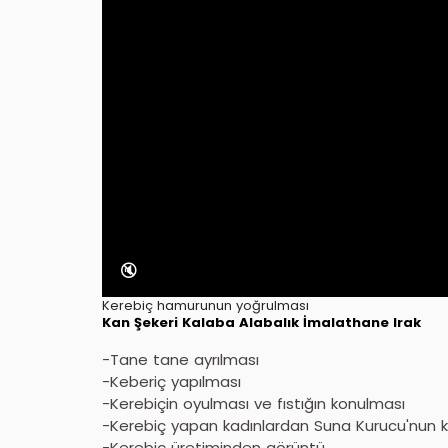
🔇
Kerebiç hamurunun yoğrulması
Kan Şekeri
Kalaba
Alabalık
İmalathane
Irak
-Tane tane ayrılması
-Keberiç yapılması
-Kerebiçin oyulması ve fıstığın konulması
-Kerebiç yapan kadınlardan Suna Kurucu'nun 
-Kerebiç üretiminden görüntü