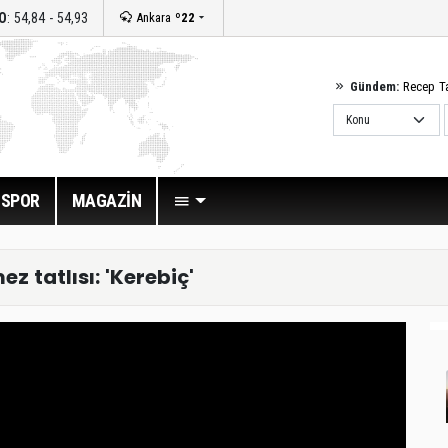
O
: 54,84 - 54,93
Ankara
º22
Gündem:
Recep T
SPOR
MAGAZİN
 tatlısı: 'Kerebiç'