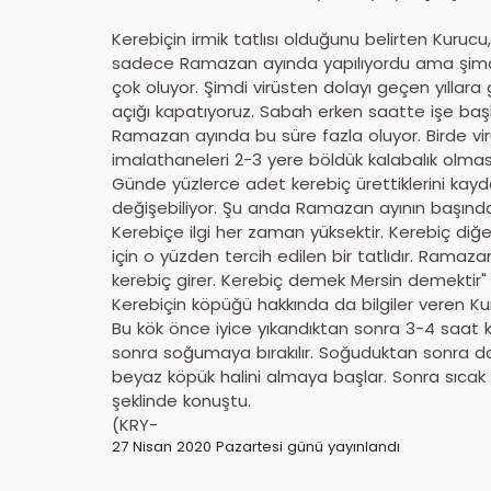
Kerebiçin irmik tatlısı olduğunu belirten Kuruc
sadece Ramazan ayında yapılıyordu ama şimdi ar
çok oluyor. Şimdi virüsten dolayı geçen yıllar
açığı kapatıyoruz. Sabah erken saatte işe başlı
Ramazan ayında bu süre fazla oluyor. Birde v
imalathaneleri 2-3 yere böldük kalabalık olması
Günde yüzlerce adet kerebiç ürettiklerini kay
değişebiliyor. Şu anda Ramazan ayının başınd
Kerebiçe ilgi her zaman yüksektir. Kerebiç diğe
için o yüzden tercih edilen bir tatlıdır. Ramaza
kerebiç girer. Kerebiç demek Mersin demektir"
Kerebiçin köpüğü hakkında da bilgiler veren Ku
Bu kök önce iyice yıkandıktan sonra 3-4 saat ka
sonra soğumaya bırakılır. Soğuduktan sonra da 
beyaz köpük halini almaya başlar. Sonra sıcak 
şeklinde konuştu.
(KRY-
27 Nisan 2020 Pazartesi günü yayınlandı