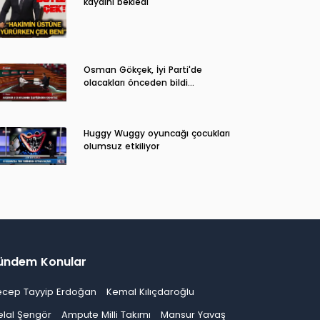
kaydını bekledi
Osman Gökçek, İyi Parti'de
olacakları önceden bildi...
Huggy Wuggy oyuncağı çocukları
olumsuz etkiliyor
ündem Konular
ecep Tayyip Erdoğan
Kemal Kılıçdaroğlu
elal Şengör
Ampute Milli Takımı
Mansur Yavaş