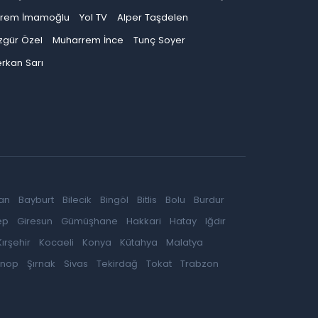
krem İmamoğlu
Yol TV
Alper Taşdelen
zgür Özel
Muharrem İnce
Tunç Soyer
rkan Sarı
an
Bayburt
Bilecik
Bingöl
Bitlis
Bolu
Burdur
ep
Giresun
Gümüşhane
Hakkari
Hatay
Iğdır
Kırşehir
Kocaeli
Konya
Kütahya
Malatya
inop
Şırnak
Sivas
Tekirdağ
Tokat
Trabzon