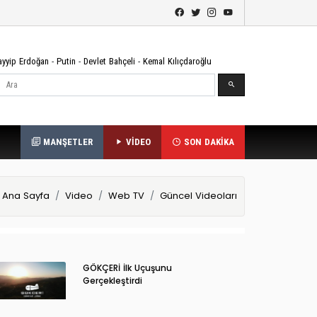
ayyip Erdoğan
-
Putin
-
Devlet Bahçeli
-
Kemal Kılıçdaroğlu
Ara
MANŞETLER
VİDEO
SON DAKİKA
Ana Sayfa
Video
Web TV
Güncel Videoları
GÖKÇERİ İlk Uçuşunu
Gerçekleştirdi