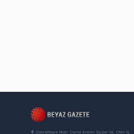
Gayrettepe Mah. Cemil Arslan Güder Sk. Otim İş