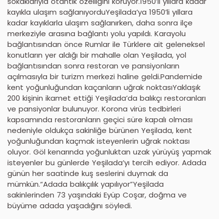
sokaklarıyla otantik özelliğini koruyor.1950’li yıllara kadar
kayıkla ulaşım sağlanıyorduYeşilada’ya 1950’li yıllara
kadar kayıklarla ulaşım sağlanırken, daha sonra ilçe
merkeziyle arasına bağlantı yolu yapıldı. Karayolu
bağlantısından önce Rumlar ile Türklere ait geleneksel
konutların yer aldığı bir mahalle olan Yeşilada, yol
bağlantısından sonra restoran ve pansiyonların
açılmasıyla bir turizm merkezi haline geldi.Pandemide
kent yoğunluğundan kaçanların uğrak noktasıYaklaşık
200 kişinin ikamet ettiği Yeşilada’da balıkçı restoranları
ve pansiyonlar bulunuyor. Korona virüs tedbirleri
kapsamında restoranların geçici süre kapalı olması
nedeniyle oldukça sakinliğe bürünen Yeşilada, kent
yoğunluğundan kaçmak isteyenlerin uğrak noktası
oluyor. Göl kenarında yoğunluktan uzak yürüyüş yapmak
isteyenler bu günlerde Yeşilada’yı tercih ediyor. Adada
günün her saatinde kuş seslerini duymak da
mümkün.“Adada balıkçılık yapılıyor”Yeşilada
sakinlerinden 73 yaşındaki Eyüp Coşar, doğma ve
büyüme adada yaşadığını söyledi.