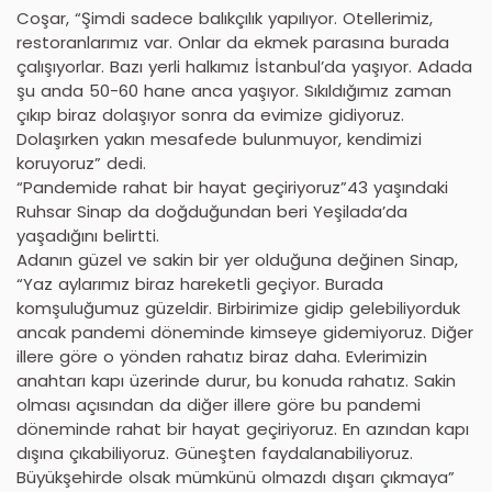
Coşar, “Şimdi sadece balıkçılık yapılıyor. Otellerimiz,
restoranlarımız var. Onlar da ekmek parasına burada
çalışıyorlar. Bazı yerli halkımız İstanbul’da yaşıyor. Adada
şu anda 50-60 hane anca yaşıyor. Sıkıldığımız zaman
çıkıp biraz dolaşıyor sonra da evimize gidiyoruz.
Dolaşırken yakın mesafede bulunmuyor, kendimizi
koruyoruz” dedi.
“Pandemide rahat bir hayat geçiriyoruz”43 yaşındaki
Ruhsar Sinap da doğduğundan beri Yeşilada’da
yaşadığını belirtti.
Adanın güzel ve sakin bir yer olduğuna değinen Sinap,
“Yaz aylarımız biraz hareketli geçiyor. Burada
komşuluğumuz güzeldir. Birbirimize gidip gelebiliyorduk
ancak pandemi döneminde kimseye gidemiyoruz. Diğer
illere göre o yönden rahatız biraz daha. Evlerimizin
anahtarı kapı üzerinde durur, bu konuda rahatız. Sakin
olması açısından da diğer illere göre bu pandemi
döneminde rahat bir hayat geçiriyoruz. En azından kapı
dışına çıkabiliyoruz. Güneşten faydalanabiliyoruz.
Büyükşehirde olsak mümkünü olmazdı dışarı çıkmaya”