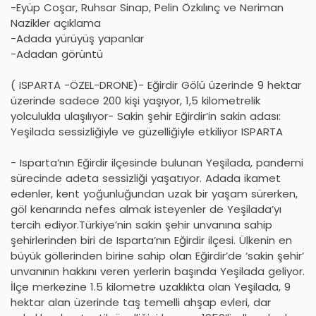
-Eyüp Coşar, Ruhsar Sinap, Pelin Özkılınç ve Neriman
Nazikler açıklama
-Adada yürüyüş yapanlar
-Adadan görüntü
( ISPARTA -ÖZEL-DRONE)- Eğirdir Gölü üzerinde 9 hektar
üzerinde sadece 200 kişi yaşıyor, 1,5 kilometrelik
yolculukla ulaşılıyor- Sakin şehir Eğirdir’in sakin adası:
Yeşilada sessizliğiyle ve güzelliğiyle etkiliyor ISPARTA
- Isparta’nın Eğirdir ilçesinde bulunan Yeşilada, pandemi
sürecinde adeta sessizliği yaşatıyor. Adada ikamet
edenler, kent yoğunluğundan uzak bir yaşam sürerken,
göl kenarında nefes almak isteyenler de Yeşilada’yı
tercih ediyor.Türkiye’nin sakin şehir unvanına sahip
şehirlerinden biri de Isparta’nın Eğirdir ilçesi. Ülkenin en
büyük göllerinden birine sahip olan Eğirdir’de ‘sakin şehir’
unvanının hakkını veren yerlerin başında Yeşilada geliyor.
İlçe merkezine 1.5 kilometre uzaklıkta olan Yeşilada, 9
hektar alan üzerinde taş temelli ahşap evleri, dar