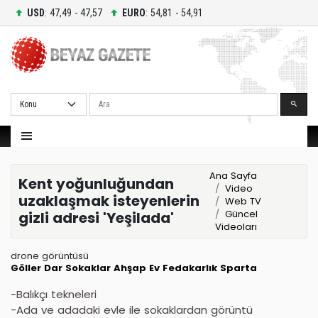
USD
: 47,49 - 47,57
EURO
: 54,81 - 54,91
Ara
Ana Sayfa
Kent yoğunluğundan
Video
uzaklaşmak isteyenlerin
Web TV
Güncel
gizli adresi 'Yeşilada'
Videoları
drone görüntüsü
Göller
Dar Sokaklar
Ahşap Ev
Fedakarlık
Sparta
-Balıkçı tekneleri
-Ada ve adadaki evle ile sokaklardan görüntü