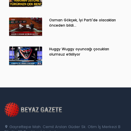
Osman Gökçek, İyi Parti'de olacakları
önceden bildi...
Huggy Wuggy oyuncağı çocukları
olumsuz etkiliyor
Gayrettepe Mah. Cemil Arslan Güder Sk. Otim İş Merkezi B