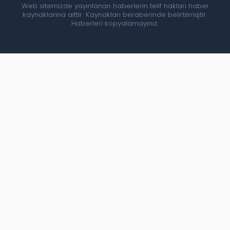
Web sitemizde yayınlanan haberlerin telif hakları haber
kaynaklarına aittir. Kaynakları beraberinde belirtilmiştir.
Haberleri kopyalamayınız.