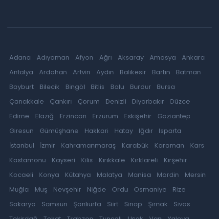
Adana
Adıyaman
Afyon
Ağrı
Aksaray
Amasya
Ankara
Antalya
Ardahan
Artvin
Aydın
Balıkesir
Bartın
Batman
Bayburt
Bilecik
Bingöl
Bitlis
Bolu
Burdur
Bursa
Çanakkale
Çankırı
Çorum
Denizli
Diyarbakır
Düzce
Edirne
Elazığ
Erzincan
Erzurum
Eskişehir
Gaziantep
Giresun
Gümüşhane
Hakkari
Hatay
Iğdır
Isparta
İstanbul
İzmir
Kahramanmaraş
Karabük
Karaman
Kars
Kastamonu
Kayseri
Kilis
Kırıkkale
Kırklareli
Kırşehir
Kocaeli
Konya
Kütahya
Malatya
Manisa
Mardin
Mersin
Muğla
Muş
Nevşehir
Niğde
Ordu
Osmaniye
Rize
Sakarya
Samsun
Şanlıurfa
Siirt
Sinop
Şırnak
Sivas
Tekirdağ
Tokat
Trabzon
Tunceli
Uşak
Van
Yalova