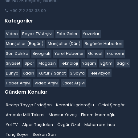
Blk. No:25 Beşiktaş İstanbul
+90 212 333 33 00
Kategoriler
Video
Beyaz TV Arşivi
Foto Galeri
Yazarlar
Manşetler (Bugün)
Manşetler (Dün)
Bugünün Haberleri
Son Dakika
Biyografi
Yerel Haberler
Güncel
Ekonomi
Siyaset
Spor
Magazin
Teknoloji
Yaşam
Eğitim
Sağlık
Dünya
Kadın
Kültür / Sanat
3.Sayfa
Televizyon
Haber Arşivi
Video Arşivi
Etiket Arşivi
Gündem Konular
Recep Tayyip Erdoğan
Kemal Kılıçdaroğlu
Celal Şengör
Ampute Milli Takımı
Mansur Yavaş
Ekrem İmamoğlu
Yol TV
Alper Taşdelen
Özgür Özel
Muharrem İnce
Tunç Soyer
Serkan Sarı