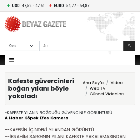
USD
: 47,52 - 47,61
EURO
: 54,77 - 54,87
Ara
Kafeste güvercinleri
Ana Sayfa
Video
boğan yılanı böyle
Web TV
Güncel Videoları
yakaladı
-KAFESTE YILANIN BOĞDUĞU GÜVENCİNLE GÖRÜNTÜSÜ
A Haber
Köpek
Efes
Kamera
--KAFESİN İÇİNDEKİ YILANDAN GÖRÜNTÜ
--İBRAHİM SARGININ YILANI KAFESTE YAKALAMASINDAN