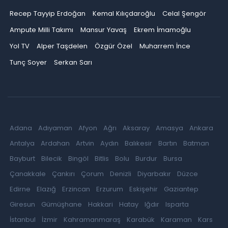
Recep Tayyip Erdoğan
Kemal Kılıçdaroğlu
Celal Şengör
Ampute Milli Takımı
Mansur Yavaş
Ekrem İmamoğlu
Yol TV
Alper Taşdelen
Özgür Özel
Muharrem İnce
Tunç Soyer
Serkan Sarı
Adana
Adıyaman
Afyon
Ağrı
Aksaray
Amasya
Ankara
Antalya
Ardahan
Artvin
Aydın
Balıkesir
Bartın
Batman
Bayburt
Bilecik
Bingöl
Bitlis
Bolu
Burdur
Bursa
Çanakkale
Çankırı
Çorum
Denizli
Diyarbakır
Düzce
Edirne
Elazığ
Erzincan
Erzurum
Eskişehir
Gaziantep
Giresun
Gümüşhane
Hakkari
Hatay
Iğdır
Isparta
İstanbul
İzmir
Kahramanmaraş
Karabük
Karaman
Kars