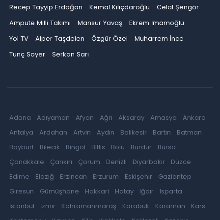
Recep Tayyip Erdoğan
Kemal Kılıçdaroğlu
Celal Şengör
Ampute Milli Takımı
Mansur Yavaş
Ekrem İmamoğlu
Yol TV
Alper Taşdelen
Özgür Özel
Muharrem İnce
Tunç Soyer
Serkan Sarı
Adana
Adıyaman
Afyon
Ağrı
Aksaray
Amasya
Ankara
Antalya
Ardahan
Artvin
Aydın
Balıkesir
Bartın
Batman
Bayburt
Bilecik
Bingöl
Bitlis
Bolu
Burdur
Bursa
Çanakkale
Çankırı
Çorum
Denizli
Diyarbakır
Düzce
Edirne
Elazığ
Erzincan
Erzurum
Eskişehir
Gaziantep
Giresun
Gümüşhane
Hakkari
Hatay
Iğdır
Isparta
İstanbul
İzmir
Kahramanmaraş
Karabük
Karaman
Kars