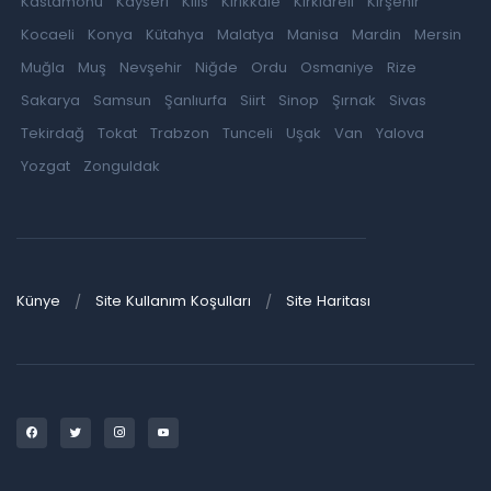
Kastamonu
Kayseri
Kilis
Kırıkkale
Kırklareli
Kırşehir
Kocaeli
Konya
Kütahya
Malatya
Manisa
Mardin
Mersin
Muğla
Muş
Nevşehir
Niğde
Ordu
Osmaniye
Rize
Sakarya
Samsun
Şanlıurfa
Siirt
Sinop
Şırnak
Sivas
Tekirdağ
Tokat
Trabzon
Tunceli
Uşak
Van
Yalova
Yozgat
Zonguldak
Künye
Site Kullanım Koşulları
Site Haritası