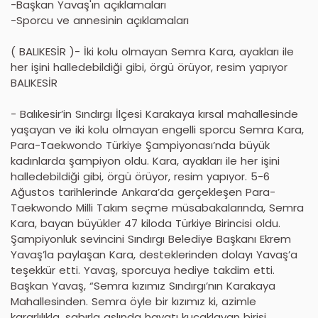
-Başkan Yavaş'ın açıklamaları
-Sporcu ve annesinin açıklamaları
( BALIKESİR )- İki kolu olmayan Semra Kara, ayakları ile
her işini halledebildiği gibi, örgü örüyor, resim yapıyor
BALIKESİR
- Balıkesir’in Sındırgı İlçesi Karakaya kırsal mahallesinde
yaşayan ve iki kolu olmayan engelli sporcu Semra Kara,
Para-Taekwondo Türkiye Şampiyonası’nda büyük
kadınlarda şampiyon oldu. Kara, ayakları ile her işini
halledebildiği gibi, örgü örüyor, resim yapıyor. 5-6
Ağustos tarihlerinde Ankara’da gerçekleşen Para-
Taekwondo Milli Takım seçme müsabakalarında, Semra
Kara, bayan büyükler 47 kiloda Türkiye Birincisi oldu.
Şampiyonluk sevincini Sındırgı Belediye Başkanı Ekrem
Yavaş’la paylaşan Kara, desteklerinden dolayı Yavaş’a
teşekkür etti. Yavaş, sporcuya hediye takdim etti.
Başkan Yavaş, “Semra kızımız Sındırgı’nın Karakaya
Mahallesinden. Semra öyle bir kızımız ki, azimle
kararlılıkla, sabırla aslında hayatı kucaklayan birisi.