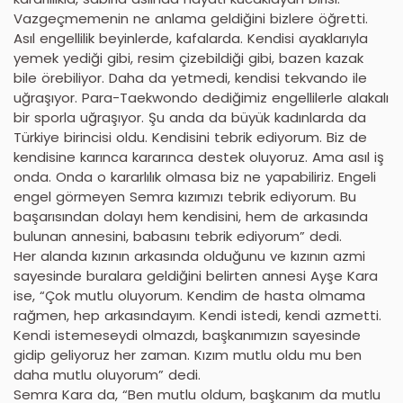
Vazgeçmemenin ne anlama geldiğini bizlere öğretti.
Asıl engellilik beyinlerde, kafalarda. Kendisi ayaklarıyla
yemek yediği gibi, resim çizebildiği gibi, bazen kazak
bile örebiliyor. Daha da yetmedi, kendisi tekvando ile
uğraşıyor. Para-Taekwondo dediğimiz engellilerle alakalı
bir sporla uğraşıyor. Şu anda da büyük kadınlarda da
Türkiye birincisi oldu. Kendisini tebrik ediyorum. Biz de
kendisine karınca kararınca destek oluyoruz. Ama asıl iş
onda. Onda o kararlılık olmasa biz ne yapabiliriz. Engeli
engel görmeyen Semra kızımızı tebrik ediyorum. Bu
başarısından dolayı hem kendisini, hem de arkasında
bulunan annesini, babasını tebrik ediyorum” dedi.
Her alanda kızının arkasında olduğunu ve kızının azmi
sayesinde buralara geldiğini belirten annesi Ayşe Kara
ise, “Çok mutlu oluyorum. Kendim de hasta olmama
rağmen, hep arkasındayım. Kendi istedi, kendi azmetti.
Kendi istemeseydi olmazdı, başkanımızın sayesinde
gidip geliyoruz her zaman. Kızım mutlu oldu mu ben
daha mutlu oluyorum” dedi.
Semra Kara da, “Ben mutlu oldum, başkanım da mutlu