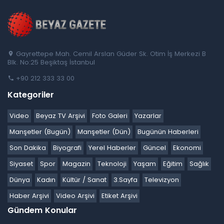
Gayrettepe Mah. Cemil Arslan Güder Sk. Otim İş Merkezi B
Blk. No:25 Beşiktaş İstanbul
+90 212 333 33 00
Kategoriler
Video
Beyaz TV Arşivi
Foto Galeri
Yazarlar
Manşetler (Bugün)
Manşetler (Dün)
Bugünün Haberleri
Son Dakika
Biyografi
Yerel Haberler
Güncel
Ekonomi
Siyaset
Spor
Magazin
Teknoloji
Yaşam
Eğitim
Sağlık
Dünya
Kadın
Kültür / Sanat
3.Sayfa
Televizyon
Haber Arşivi
Video Arşivi
Etiket Arşivi
Gündem Konular