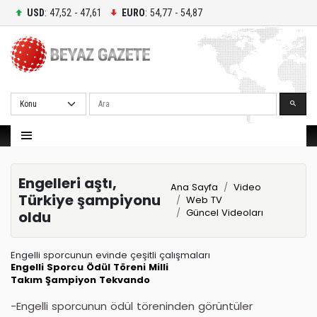
USD
: 47,52 - 47,61
EURO
: 54,77 - 54,87
Ara
Engelleri aştı,
Ana Sayfa
Video
Türkiye şampiyonu
Web TV
Güncel Videoları
oldu
Engelli sporcunun evinde çeşitli çalışmaları
Engelli Sporcu
Ödül Töreni
Milli
Takım
Şampiyon
Tekvando
-Engelli sporcunun ödül töreninden görüntüler