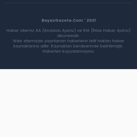
BeyazGazete.Com ' 2021
Haber sitemiz AA (Anadolu Ajansı) ve İHA (İhlas Haber Ajansı)
abonesidir.
Web sitemizde yayınlanan haberlerin telif hakları haber
kaynaklarına aittir. Kaynakları beraberinde belirtilmiştir.
Haberleri kopyalamayınız.