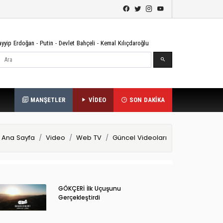
ayyip Erdoğan
-
Putin
-
Devlet Bahçeli
-
Kemal Kılıçdaroğlu
Ara
MANŞETLER
VİDEO
SON DAKİKA
Ana Sayfa
Video
Web TV
Güncel Videoları
GÖKÇERİ İlk Uçuşunu
Gerçekleştirdi