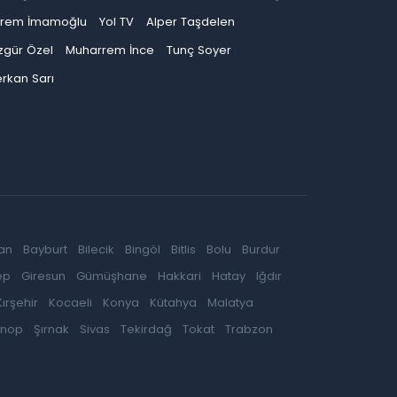
krem İmamoğlu
Yol TV
Alper Taşdelen
zgür Özel
Muharrem İnce
Tunç Soyer
rkan Sarı
an
Bayburt
Bilecik
Bingöl
Bitlis
Bolu
Burdur
ep
Giresun
Gümüşhane
Hakkari
Hatay
Iğdır
Kırşehir
Kocaeli
Konya
Kütahya
Malatya
inop
Şırnak
Sivas
Tekirdağ
Tokat
Trabzon