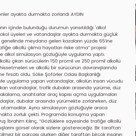
enler ayakta durmakta zorlandı AYDIN
anın içinde bulunduğu durumun yansıtıldığı 'alkol
okol üyeleri ve vatandaşlar ayakta durmakta güçlük
ye genelinde meydana gelen kazaların yüzde 65’ine
iğe alkollü çıkma hayatları riske atma” projesi
e alkol simülasyon gözlüğüyle uygulama yaptı.
lkollü çıkan sürücülerin 150 promil ve 250 promil alkollü
 hissetmeleri ve alkollü bir sürücünün davranışlarında
me fırsatı oldu. Söke Şoförler Odası Başkanlığı
riyle uygulama yapan vatandaşlar, alkolün insan vücudu
takan vatandaşlar, trafik dubaları arasında yürüme, düz
yakalama, anahtarlar araç kapısı açma uygulamaları
daşlar, dubalar arasında yürümekte zorlanırken, düz
 atamadılar. Ayrıcı simülasyon gözlüğüyle araca
çmakta zorluk çekti. Programda konuşma yapan
 İbrahim Kılınç, “Gözlüklere sayesinde trafiğe alkollü
şlarını görsel olarak sizlere göstereceğiz. Bir taraftan
çilmez bir parçası olurken diğer taraftan birçok insanın