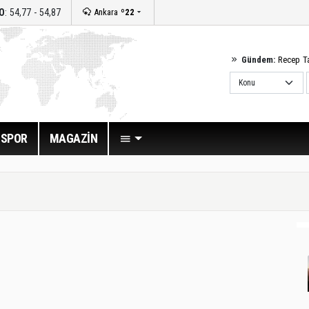
O
: 54,77 - 54,87
Ankara
º22
Gündem:
Recep T
SPOR
MAGAZİN