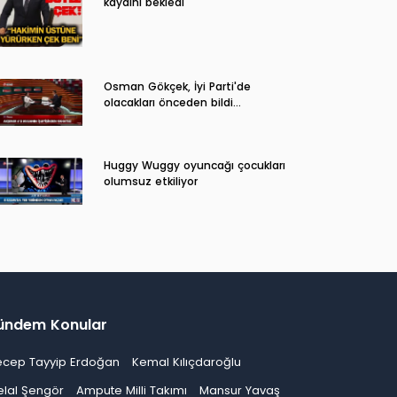
kaydını bekledi
Osman Gökçek, İyi Parti'de
olacakları önceden bildi...
Huggy Wuggy oyuncağı çocukları
olumsuz etkiliyor
ündem Konular
ecep Tayyip Erdoğan
Kemal Kılıçdaroğlu
elal Şengör
Ampute Milli Takımı
Mansur Yavaş