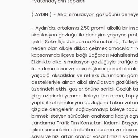
-Vatandaşların tepkileri
( AYDIN ) - Alkol simülasyon gözlüğünü deney
- Aydın’da, ortalama 2.50 promil alkollü bir ins
simülasyon gözlüğü' ile deneyim yaşayan prot
çekti. Söke İlçe Jandarma Komutanlığı, Türki
neden olan alkole dikkat çekmek amacıyla “Traf
kapsamında ilçeye bağlı Bağarası Mahallesi’nd
Etkinlikte alkol simülasyon gözlüğüyle trafiğe a
iken durumlarını ve davranışlarını görsel olarak
yaşadığı aksaklıkları ve refleks durumlarını gör
destekleriyle alınan alkol simülasyon gözlükle
üzerindeki etkisi gözler önüne serildi. Gözlük 
çizgi üzerinde yürüme, kaleye top atma, top 
yaptı. Alkol simülasyon gözlüğünü takan vatan
çizgide dengelerini sağlayamayıp kaleye topu
binmek isteyen sürücüler, anahtarla kapıyı a
Jandarma Trafik Tim Komutanı Kıdemli Başçavuş
çıkan sürücülerin alkollü iken durumu ve davranı
sayısı ve hızı artan araçlar yaşantımızın vazge