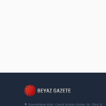
Gayrettepe Mah. Cemil Arslan Güder Sk. Otim İş