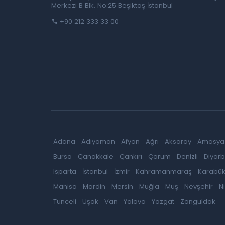
Merkezi B Blk. No:25 Beşiktaş İstanbul
+90 212 333 33 00
Adana
Adıyaman
Afyon
Ağrı
Aksaray
Amasya
Bursa
Çanakkale
Çankırı
Çorum
Denizli
Diyarb
Isparta
İstanbul
İzmir
Kahramanmaraş
Karabü
Manisa
Mardin
Mersin
Muğla
Muş
Nevşehir
N
Tunceli
Uşak
Van
Yalova
Yozgat
Zonguldak