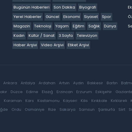
Bugünün Haberleri
Son Dakika
Biyografi
E
Yerel Haberler
Güncel
Ekonomi
Siyaset
Spor
Ö
Magazin
Teknoloji
Yaşam
Eğitim
Sağlık
Dünya
Se
Kadın
Kültür / Sanat
3.Sayfa
Televizyon
Haber Arşivi
Video Arşivi
Etiket Arşivi
Ankara
Antalya
Ardahan
Artvin
Aydın
Balıkesir
Bartın
Batm
akır
Düzce
Edirne
Elazığ
Erzincan
Erzurum
Eskişehir
Gaziant
k
Karaman
Kars
Kastamonu
Kayseri
Kilis
Kırıkkale
Kırklareli
iğde
Ordu
Osmaniye
Rize
Sakarya
Samsun
Şanlıurfa
Siirt
S