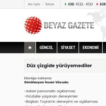
USD
: 47,52 - 47,61
EUR
Ana Sayfa
İletişim
GÜNCEL
SİYASET
EKONOMİ
Düz çizgide yürüyemediler
Etkinliğe katılanlar
Simülasyon
İnsan Vücudu
-Askeri personelin açıklaması
-Gözlükle yaşanan deneyimler
-Başkan Toyran’ın deneyimi ve açıklaması