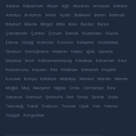
Adana
Adıyaman
Afyon
Ağrı
Aksaray
Amasya
Ankara
Antalya
Ardahan
Artvin
Aydın
Balıkesir
Bartın
Batman
Bayburt
Bilecik
Bingöl
Bitlis
Bolu
Burdur
Bursa
Çanakkale
Çankırı
Çorum
Denizli
Diyarbakır
Düzce
Edirne
Elazığ
Erzincan
Erzurum
Eskişehir
Gaziantep
Giresun
Gümüşhane
Hakkari
Hatay
Iğdır
Isparta
İstanbul
İzmir
Kahramanmaraş
Karabük
Karaman
Kars
Kastamonu
Kayseri
Kilis
Kırıkkale
Kırklareli
Kırşehir
Kocaeli
Konya
Kütahya
Malatya
Manisa
Mardin
Mersin
Muğla
Muş
Nevşehir
Niğde
Ordu
Osmaniye
Rize
Sakarya
Samsun
Şanlıurfa
Siirt
Sinop
Şırnak
Sivas
Tekirdağ
Tokat
Trabzon
Tunceli
Uşak
Van
Yalova
Yozgat
Zonguldak