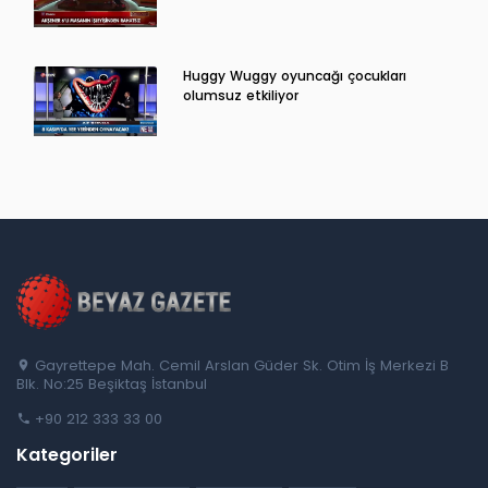
Huggy Wuggy oyuncağı çocukları
olumsuz etkiliyor
Gayrettepe Mah. Cemil Arslan Güder Sk. Otim İş Merkezi B
Blk. No:25 Beşiktaş İstanbul
+90 212 333 33 00
Kategoriler