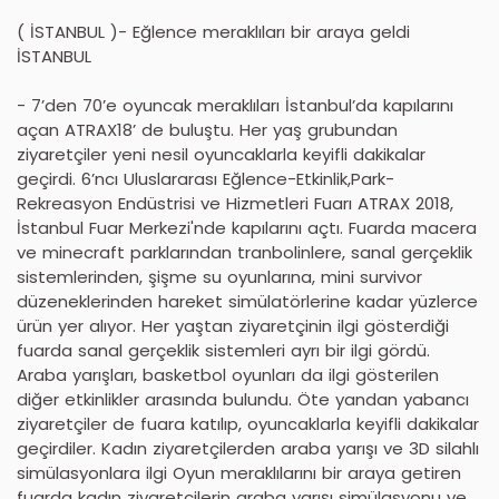
( İSTANBUL )- Eğlence meraklıları bir araya geldi
İSTANBUL
- 7’den 70’e oyuncak meraklıları İstanbul’da kapılarını
açan ATRAX18’ de buluştu. Her yaş grubundan
ziyaretçiler yeni nesil oyuncaklarla keyifli dakikalar
geçirdi. 6’ncı Uluslararası Eğlence-Etkinlik,Park-
Rekreasyon Endüstrisi ve Hizmetleri Fuarı ATRAX 2018,
İstanbul Fuar Merkezi'nde kapılarını açtı. Fuarda macera
ve minecraft parklarından tranbolinlere, sanal gerçeklik
sistemlerinden, şişme su oyunlarına, mini survivor
düzeneklerinden hareket simülatörlerine kadar yüzlerce
ürün yer alıyor. Her yaştan ziyaretçinin ilgi gösterdiği
fuarda sanal gerçeklik sistemleri ayrı bir ilgi gördü.
Araba yarışları, basketbol oyunları da ilgi gösterilen
diğer etkinlikler arasında bulundu. Öte yandan yabancı
ziyaretçiler de fuara katılıp, oyuncaklarla keyifli dakikalar
geçirdiler. Kadın ziyaretçilerden araba yarışı ve 3D silahlı
simülasyonlara ilgi Oyun meraklılarını bir araya getiren
fuarda kadın ziyaretçilerin araba yarışı simülasyonu ve