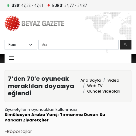
USD
: 47,52 - 47,61
EURO
: 54,77 - 54,87
Ara
7’den 70’e oyuncak
Ana Sayfa
Video
meraklıları doyasıya
Web TV
Güncel Videoları
eğlendi
Ziyaretçilerin oyuncakları kullanması
Simülasyon
Araba Yarışı
Tırmanma Duvarı
Su
Parkları
Ziyaretçiler
-Röportajlar