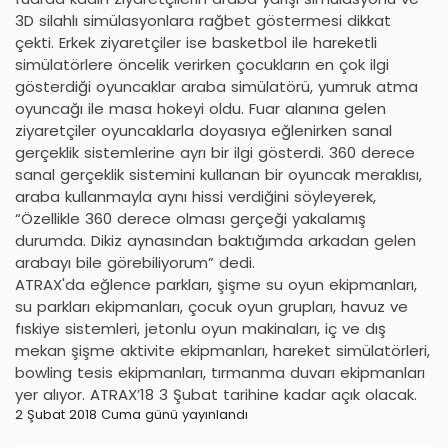
3D silahlı simülasyonlara rağbet göstermesi dikkat
çekti. Erkek ziyaretçiler ise basketbol ile hareketli
simülatörlere öncelik verirken çocukların en çok ilgi
gösterdiği oyuncaklar araba simülatörü, yumruk atma
oyuncağı ile masa hokeyi oldu. Fuar alanına gelen
ziyaretçiler oyuncaklarla doyasıya eğlenirken sanal
gerçeklik sistemlerine ayrı bir ilgi gösterdi. 360 derece
sanal gerçeklik sistemini kullanan bir oyuncak meraklısı,
araba kullanmayla aynı hissi verdiğini söyleyerek,
“Özellikle 360 derece olması gerçeği yakalamış
durumda. Dikiz aynasından baktığımda arkadan gelen
arabayı bile görebiliyorum” dedi.
ATRAX'da eğlence parkları, şişme su oyun ekipmanları,
su parkları ekipmanları, çocuk oyun grupları, havuz ve
fıskiye sistemleri, jetonlu oyun makinaları, iç ve dış
mekan şişme aktivite ekipmanları, hareket simülatörleri,
bowling tesis ekipmanları, tırmanma duvarı ekipmanları
yer alıyor. ATRAX’18 3 Şubat tarihine kadar açık olacak.
2 Şubat 2018 Cuma günü yayınlandı