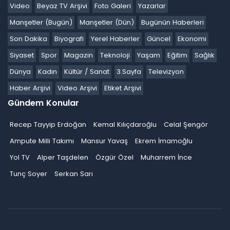
Video
Beyaz TV Arşivi
Foto Galeri
Yazarlar
Manşetler (Bugün)
Manşetler (Dün)
Bugünün Haberleri
Son Dakika
Biyografi
Yerel Haberler
Güncel
Ekonomi
Siyaset
Spor
Magazin
Teknoloji
Yaşam
Eğitim
Sağlık
Dünya
Kadın
Kültür / Sanat
3.Sayfa
Televizyon
Haber Arşivi
Video Arşivi
Etiket Arşivi
Gündem Konular
Recep Tayyip Erdoğan
Kemal Kılıçdaroğlu
Celal Şengör
Ampute Milli Takımı
Mansur Yavaş
Ekrem İmamoğlu
Yol TV
Alper Taşdelen
Özgür Özel
Muharrem İnce
Tunç Soyer
Serkan Sarı