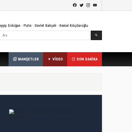
ayyip Erdoğan
-
Putin
-
Devlet Bahçeli
-
Kemal Kılıçdaroğlu
Ara
MANŞETLER
VİDEO
SON DAKİKA