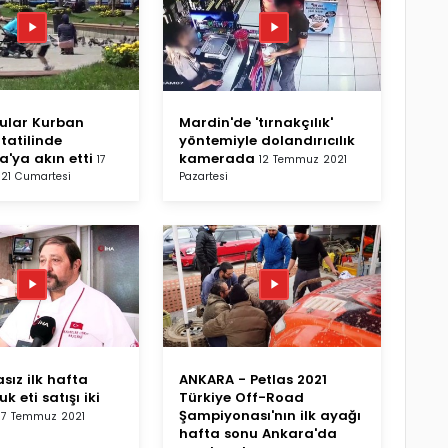
lular Kurban
Mardin'de 'tırnakçılık'
tatilinde
yöntemiyle dolandırıcılık
'ya akın etti
kamerada
17
12 Temmuz 2021
21 Cumartesi
Pazartesi
sız ilk hafta
ANKARA - Petlas 2021
k eti satışı iki
Türkiye Off-Road
Şampiyonası'nın ilk ayağı
7 Temmuz 2021
hafta sonu Ankara'da