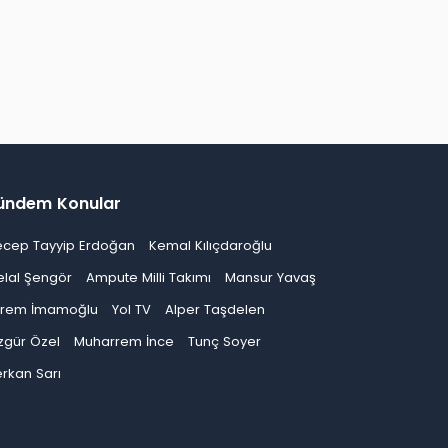
ündem Konular
ecep Tayyip Erdoğan
Kemal Kılıçdaroğlu
elal Şengör
Ampute Milli Takımı
Mansur Yavaş
krem İmamoğlu
Yol TV
Alper Taşdelen
zgür Özel
Muharrem İnce
Tunç Soyer
rkan Sarı