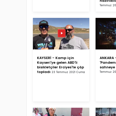
hazırlık
Temmuz 20
KAYSERİ - Kamp için
ANKARA -
Kayseri'ye gelen ABD'li
'Pandemic
bisikletçiler Erciyes'te çöp
sahneye
topladı
Temmuz 20
23 Temmuz 2021 Cuma