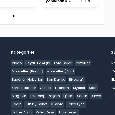
yapılacak
6 Temmuz 2021 Salı
1
2
...
41
Kategoriler
G
Video
Beyaz TV Arşivi
Foto Galeri
Yazarlar
R
Manşetler (Bugün)
Manşetler (Dün)
C
Bugünün Haberleri
Son Dakika
Biyografi
E
Yerel Haberler
Güncel
Ekonomi
Siyaset
Spor
Ö
Magazin
Teknoloji
Yaşam
Eğitim
Sağlık
Dünya
Se
Kadın
Kültür / Sanat
3.Sayfa
Televizyon
Haber Arşivi
Video Arşivi
Etiket Arşivi