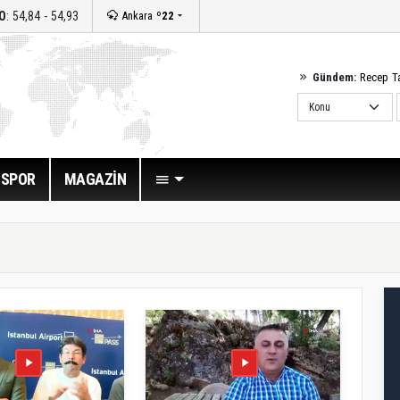
O
: 54,84 - 54,93
Ankara
º22
Gündem:
Recep T
SPOR
MAGAZİN