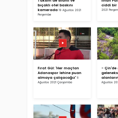
Taksim’de silahlı ve
İlhan Pal
bıçaklı otel baskını
ciddi bir
kamerada
2021 Perşe
19 Ağustos 2021
Perşembe
Fırat Gül: 'Her maçtan
- Çin'de
Adanaspor lehine puan
gelenek
almaya çalışacağız'
alanları
11
Ağustos 2021 Çarşamba
Ağustos 202