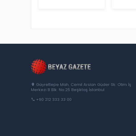
Gayrettepe Mah. Cemil Arslan Güder Sk. Otim İş
Merkezi B Blk. No:25 Beşiktaş İstanbul
+90 212 333 33 00