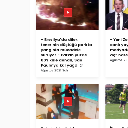
- Brezilya’da dilek
- Yeni Z
fenerinin düştüğü parkta
canlı yay
yangınla mücadele
medyada
sürüyor - Parkın yüzde
aç” harek
60’ı küle döndü, Sao
Ağustos 202
Paulo’ya kül yağdı
24
Ağustos 2021 Salı