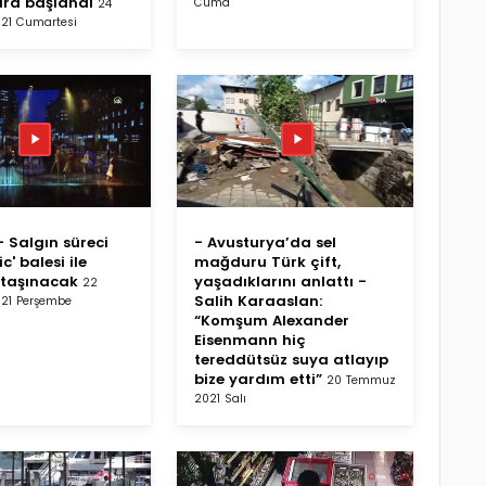
lara başlandı
Cuma
24
21 Cumartesi
 Salgın süreci
- Avusturya’da sel
' balesi ile
mağduru Türk çift,
 taşınacak
yaşadıklarını anlattı -
22
Salih Karaaslan:
21 Perşembe
“Komşum Alexander
Eisenmann hiç
tereddütsüz suya atlayıp
bize yardım etti”
20 Temmuz
2021 Salı