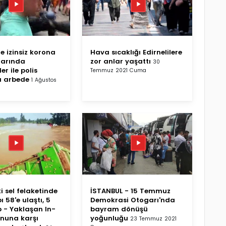
de izinsiz korona
Hava sıcaklığı Edirnelilere
larında
zor anlar yaşattı
30
er ile polis
Temmuz 2021 Cuma
a arbede
1 Ağustos
i sel felaketinde
İSTANBUL - 15 Temmuz
 58'e ulaştı, 5
Demokrasi Otogarı'nda
p - Yaklaşan In-
bayram dönüşü
nuna karşı
yoğunluğu
23 Temmuz 2021