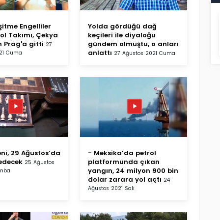
şitme Engelliler
Yolda gördüğü dağ
bol Takımı, Çekya
keçileri ile diyaloğu
 Prag'a gitti
gündem olmuştu, o anları
27
anlattı
021 Cuma
27 Ağustos 2021 Cuma
eni, 29 Ağustos’da
- Meksika’da petrol
edecek
platformunda çıkan
25 Ağustos
yangın, 24 milyon 900 bin
amba
dolar zarara yol açtı
24
Ağustos 2021 Salı