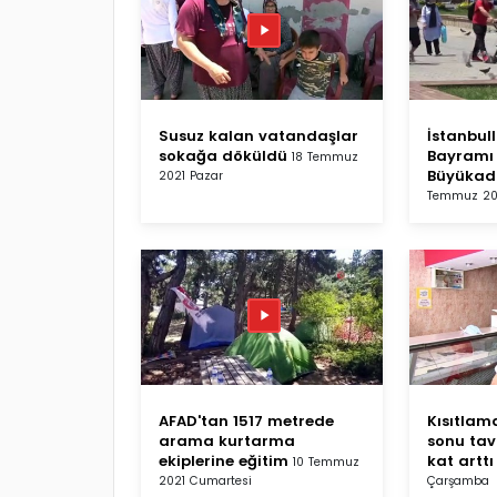
Susuz kalan vatandaşlar
İstanbul
sokağa döküldü
Bayramı 
18 Temmuz
Büyükada
2021 Pazar
Temmuz 20
AFAD'tan 1517 metrede
Kısıtlama
arama kurtarma
sonu tavu
ekiplerine eğitim
kat arttı
10 Temmuz
2021 Cumartesi
Çarşamba