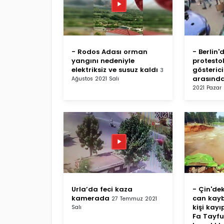
- Rodos Adası orman
- Berlin'
yangını nedeniyle
protesto
elektriksiz ve susuz kaldı
göstericil
3
arasınd
Ağustos 2021 Salı
2021 Pazar
Urla’da feci kaza
- Çin'dek
kamerada
can kaybı
27 Temmuz 2021
kişi kayı
Salı
Fa Tayfu