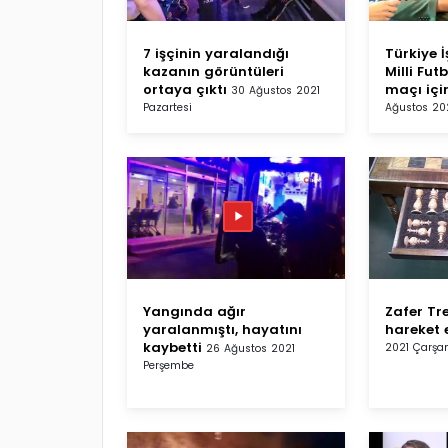
7 işçinin yaralandığı
Türkiye İ
kazanın görüntüleri
Milli Fut
ortaya çıktı
maçı için
30 Ağustos 2021
Pazartesi
Ağustos 2
Yangında ağır
Zafer Tr
yaralanmıştı, hayatını
hareket 
kaybetti
2021 Çarş
26 Ağustos 2021
Perşembe