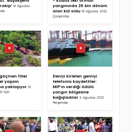
ut: 'Başakşehir
- Kudüs’teki orman
 rakip'
yangınında 25 bin dönüm
19 Ağustos
alan kül oldu
mbe
18 Ağustos 2021
Çarşamba
 göçmen filler
Denizi kirleten gemiyi
sel yaşam
telefonla kaydettiler:
na yaklaşıyor
MIP’ın verdiği ödülü
10
yangın bölgesine
1 Salı
bağışladılar
5 Ağustos 2021
Perşembe