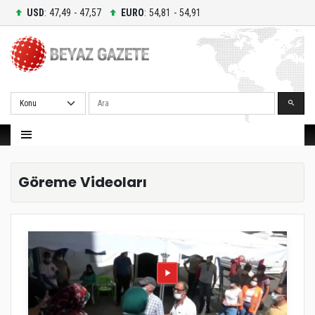
USD
: 47,49 - 47,57
EURO
: 54,81 - 54,91
Ara
Göreme Videoları