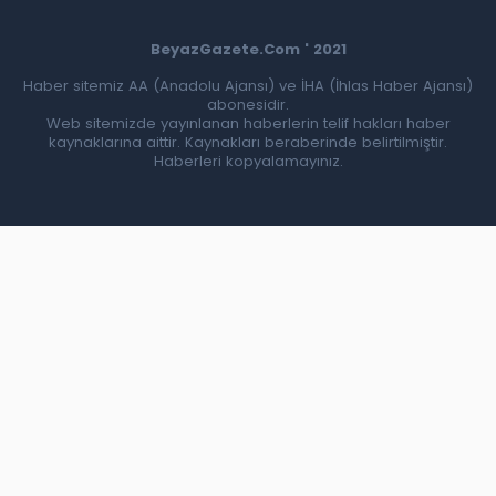
BeyazGazete.Com ' 2021
Haber sitemiz AA (Anadolu Ajansı) ve İHA (İhlas Haber Ajansı)
abonesidir.
Web sitemizde yayınlanan haberlerin telif hakları haber
kaynaklarına aittir. Kaynakları beraberinde belirtilmiştir.
Haberleri kopyalamayınız.