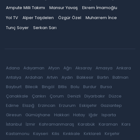
Ampute Milli Takımı
Mansur Yavaş
Ekrem İmamoğlu
Yol TV
Alper Taşdelen
Özgür Özel
Muharrem İnce
Tunç Soyer
Serkan Sarı
Adana
Adıyaman
Afyon
Ağrı
Aksaray
Amasya
Ankara
Antalya
Ardahan
Artvin
Aydın
Balıkesir
Bartın
Batman
Bayburt
Bilecik
Bingöl
Bitlis
Bolu
Burdur
Bursa
Çanakkale
Çankırı
Çorum
Denizli
Diyarbakır
Düzce
Edirne
Elazığ
Erzincan
Erzurum
Eskişehir
Gaziantep
Giresun
Gümüşhane
Hakkari
Hatay
Iğdır
Isparta
İstanbul
İzmir
Kahramanmaraş
Karabük
Karaman
Kars
Kastamonu
Kayseri
Kilis
Kırıkkale
Kırklareli
Kırşehir