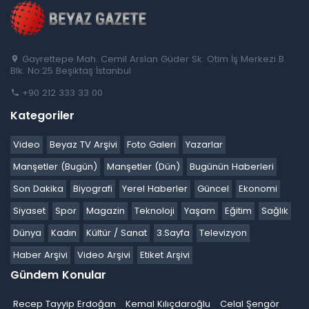
Gayrettepe Mah. Cemil Arslan Güder Sk. Otim İş Merkezi B
Blk. No:25 Beşiktaş İstanbul
+90 212 333 33 00
Kategoriler
Video
Beyaz TV Arşivi
Foto Galeri
Yazarlar
Manşetler (Bugün)
Manşetler (Dün)
Bugünün Haberleri
Son Dakika
Biyografi
Yerel Haberler
Güncel
Ekonomi
Siyaset
Spor
Magazin
Teknoloji
Yaşam
Eğitim
Sağlık
Dünya
Kadın
Kültür / Sanat
3.Sayfa
Televizyon
Haber Arşivi
Video Arşivi
Etiket Arşivi
Gündem Konular
Recep Tayyip Erdoğan
Kemal Kılıçdaroğlu
Celal Şengör