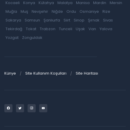
Kocaeli
Konya
Kütahya
Malatya
Manisa
Mardin
Mersin
Muğla
Muş
Nevşehir
Niğde
Ordu
Osmaniye
Rize
Sakarya
Samsun
Şanlıurfa
Siirt
Sinop
Şırnak
Sivas
Tekirdağ
Tokat
Trabzon
Tunceli
Uşak
Van
Yalova
Yozgat
Zonguldak
Künye
Site Kullanım Koşulları
Site Haritası