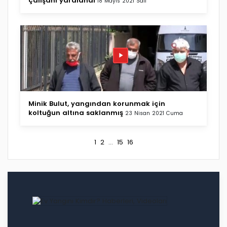
çalışanı yaralandı
18 Mayıs 2021 Salı
Minik Bulut, yangından korunmak için
koltuğun altına saklanmış
23 Nisan 2021 Cuma
1
2
...
15
16