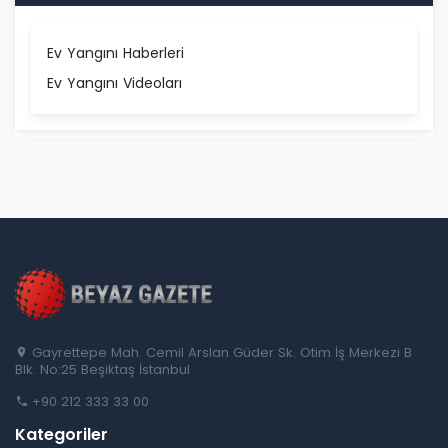
Ev Yangını Haberleri
Ev Yangını Videoları
Gayrettepe Mah. Cemil Arslan Güder Sk. Otim İş Merkezi B
Blk. No:25 Beşiktaş İstanbul
+90 212 333 33 00
Kategoriler