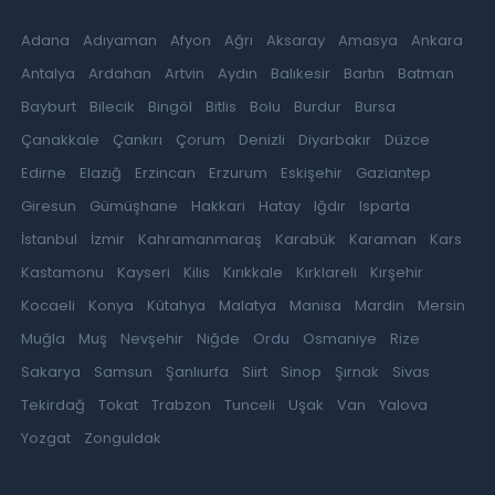
Adana
Adıyaman
Afyon
Ağrı
Aksaray
Amasya
Ankara
Antalya
Ardahan
Artvin
Aydın
Balıkesir
Bartın
Batman
Bayburt
Bilecik
Bingöl
Bitlis
Bolu
Burdur
Bursa
Çanakkale
Çankırı
Çorum
Denizli
Diyarbakır
Düzce
Edirne
Elazığ
Erzincan
Erzurum
Eskişehir
Gaziantep
Giresun
Gümüşhane
Hakkari
Hatay
Iğdır
Isparta
İstanbul
İzmir
Kahramanmaraş
Karabük
Karaman
Kars
Kastamonu
Kayseri
Kilis
Kırıkkale
Kırklareli
Kırşehir
Kocaeli
Konya
Kütahya
Malatya
Manisa
Mardin
Mersin
Muğla
Muş
Nevşehir
Niğde
Ordu
Osmaniye
Rize
Sakarya
Samsun
Şanlıurfa
Siirt
Sinop
Şırnak
Sivas
Tekirdağ
Tokat
Trabzon
Tunceli
Uşak
Van
Yalova
Yozgat
Zonguldak