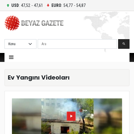
USD
: 47,52 - 47,61
EURO
: 54,77 - 54,87
Ara
Ev Yangını Videoları