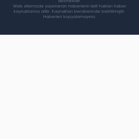
abonesidir.
Web sitemizde yayınlanan haberlerin telif hakları haber
kaynaklarına aittir. Kaynakları beraberinde belirtilmiştir.
Haberleri kopyalamayınız.