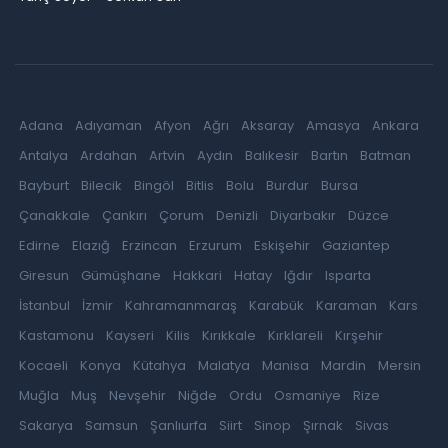
Adana
Adıyaman
Afyon
Ağrı
Aksaray
Amasya
Ankara
Antalya
Ardahan
Artvin
Aydın
Balıkesir
Bartın
Batman
Bayburt
Bilecik
Bingöl
Bitlis
Bolu
Burdur
Bursa
Çanakkale
Çankırı
Çorum
Denizli
Diyarbakır
Düzce
Edirne
Elazığ
Erzincan
Erzurum
Eskişehir
Gaziantep
Giresun
Gümüşhane
Hakkari
Hatay
Iğdır
Isparta
İstanbul
İzmir
Kahramanmaraş
Karabük
Karaman
Kars
Kastamonu
Kayseri
Kilis
Kırıkkale
Kırklareli
Kırşehir
Kocaeli
Konya
Kütahya
Malatya
Manisa
Mardin
Mersin
Muğla
Muş
Nevşehir
Niğde
Ordu
Osmaniye
Rize
Sakarya
Samsun
Şanlıurfa
Siirt
Sinop
Şırnak
Sivas