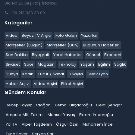
Blk. No:25 Beşiktaş İstanbul
+90 212 333 33 00
Kategoriler
Video
Beyaz TV Arşivi
Foto Galeri
Yazarlar
Manşetler (Bugün)
Manşetler (Dün)
Bugünün Haberleri
Son Dakika
Biyografi
Yerel Haberler
Güncel
Ekonomi
Siyaset
Spor
Magazin
Teknoloji
Yaşam
Eğitim
Sağlık
Dünya
Kadın
Kültür / Sanat
3.Sayfa
Televizyon
Haber Arşivi
Video Arşivi
Etiket Arşivi
Gündem Konular
Recep Tayyip Erdoğan
Kemal Kılıçdaroğlu
Celal Şengör
Ampute Milli Takımı
Mansur Yavaş
Ekrem İmamoğlu
Yol TV
Alper Taşdelen
Özgür Özel
Muharrem İnce
Tunç Soyer
Serkan Sarı