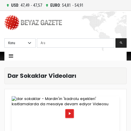
USD
: 47,49 - 47,57
EURO
: 54,81 - 54,91
Ara
Dar Sokaklar Videoları