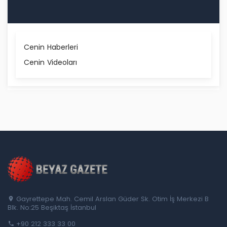
Cenin Haberleri
Cenin Videoları
Gayrettepe Mah. Cemil Arslan Güder Sk. Otim İş Merkezi B
Blk. No:25 Beşiktaş İstanbul
+90 212 333 33 00