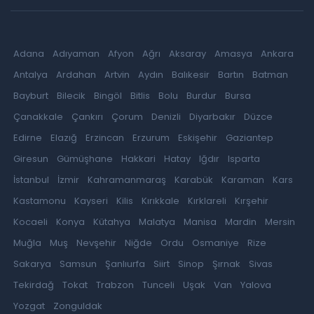
Adana
Adıyaman
Afyon
Ağrı
Aksaray
Amasya
Ankara
Antalya
Ardahan
Artvin
Aydın
Balıkesir
Bartın
Batman
Bayburt
Bilecik
Bingöl
Bitlis
Bolu
Burdur
Bursa
Çanakkale
Çankırı
Çorum
Denizli
Diyarbakır
Düzce
Edirne
Elazığ
Erzincan
Erzurum
Eskişehir
Gaziantep
Giresun
Gümüşhane
Hakkari
Hatay
Iğdır
Isparta
İstanbul
İzmir
Kahramanmaraş
Karabük
Karaman
Kars
Kastamonu
Kayseri
Kilis
Kırıkkale
Kırklareli
Kırşehir
Kocaeli
Konya
Kütahya
Malatya
Manisa
Mardin
Mersin
Muğla
Muş
Nevşehir
Niğde
Ordu
Osmaniye
Rize
Sakarya
Samsun
Şanlıurfa
Siirt
Sinop
Şırnak
Sivas
Tekirdağ
Tokat
Trabzon
Tunceli
Uşak
Van
Yalova
Yozgat
Zonguldak