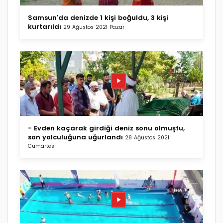
Samsun'da denizde 1 kişi boğuldu, 3 kişi
kurtarıldı
29 Ağustos 2021 Pazar
- Evden kaçarak girdiği deniz sonu olmuştu,
son yolculuğuna uğurlandı
28 Ağustos 2021
Cumartesi