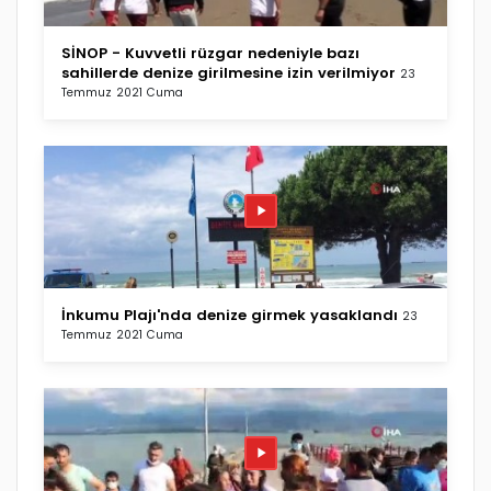
SİNOP - Kuvvetli rüzgar nedeniyle bazı
sahillerde denize girilmesine izin verilmiyor
23
Temmuz 2021 Cuma
İnkumu Plajı'nda denize girmek yasaklandı
23
Temmuz 2021 Cuma