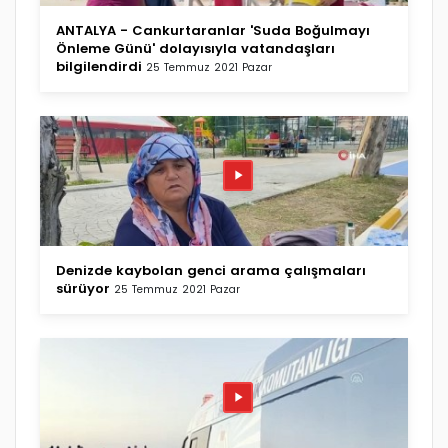
ANTALYA - Cankurtaranlar 'Suda Boğulmayı
Önleme Günü' dolayısıyla vatandaşları
bilgilendirdi
25 Temmuz 2021 Pazar
Denizde kaybolan genci arama çalışmaları
sürüyor
25 Temmuz 2021 Pazar