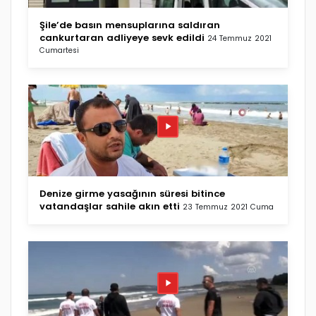
Şile’de basın mensuplarına saldıran
cankurtaran adliyeye sevk edildi
24 Temmuz 2021
Cumartesi
Denize girme yasağının süresi bitince
vatandaşlar sahile akın etti
23 Temmuz 2021 Cuma