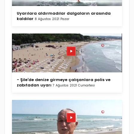
Uyarılara aldırmadılar dalgaların arasında
kaldılar
8 Ağustos 2021 Pazar
- Şile'de denize girmeye çalışanlara polis ve
zabıtadan uyarı
7 Ağustos 2021 Cumartesi