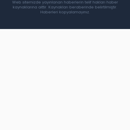
Web sitemizde yayınlanan haberlerin telif hakları haber
kaynaklarına aittir. Kaynakları beraberinde belirtilmiştir.
Haberleri kopyalamayınız.