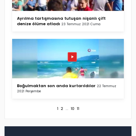
Ayrılma tartışmasına tutuşan nişanlı çift
denize ölüme atladı
23 Temmuz 2021 Cuma
Boğulmaktan son anda kurtarıldılar
22 Temmuz
2021 Perşembe
1
2
...
10
11