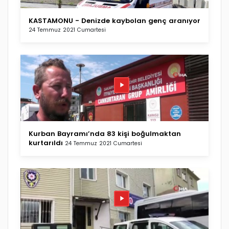
KASTAMONU - Denizde kaybolan genç aranıyor
24 Temmuz 2021 Cumartesi
Kurban Bayramı’nda 83 kişi boğulmaktan
kurtarıldı
24 Temmuz 2021 Cumartesi