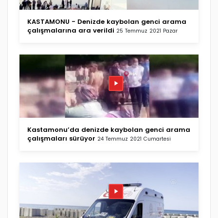
KASTAMONU - Denizde kaybolan genci arama
çalışmalarına ara verildi
25 Temmuz 2021 Pazar
Kastamonu’da denizde kaybolan genci arama
çalışmaları sürüyor
24 Temmuz 2021 Cumartesi