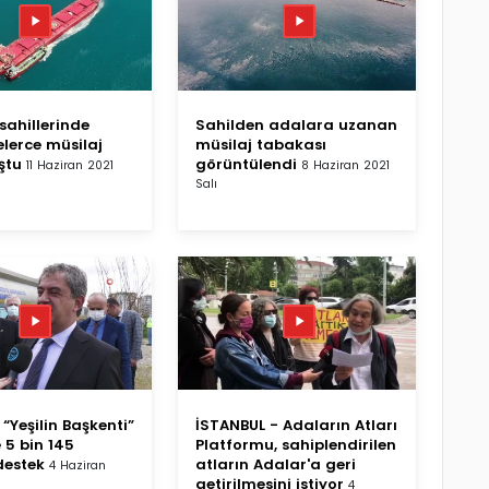
sahillerinde
Sahilden adalara uzanan
elerce müsilaj
müsilaj tabakası
ştu
görüntülendi
11 Haziran 2021
8 Haziran 2021
Salı
“Yeşilin Başkenti”
İSTANBUL - Adaların Atları
 5 bin 145
Platformu, sahiplendirilen
destek
atların Adalar'a geri
4 Haziran
getirilmesini istiyor
4