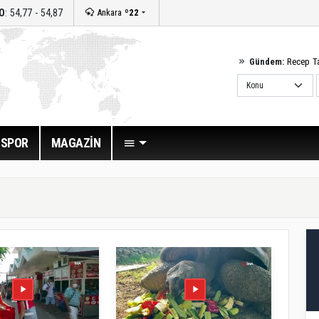
O
: 54,77 - 54,87
Ankara
º22
Gündem:
Recep T
SPOR
MAGAZİN