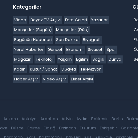
Kategoriler
G
Video
Beyaz TV Arşivi
Foto Galeri
Yazarlar
R
Manşetler (Bugün)
Manşetler (Dün)
C
Bugünün Haberleri
Son Dakika
Biyografi
E
Yerel Haberler
Güncel
Ekonomi
Siyaset
Spor
Ö
Magazin
Teknoloji
Yaşam
Eğitim
Sağlık
Dünya
Se
Kadın
Kültür / Sanat
3.Sayfa
Televizyon
Haber Arşivi
Video Arşivi
Etiket Arşivi
Ankara
Antalya
Ardahan
Artvin
Aydın
Balıkesir
Bartın
Batm
akır
Düzce
Edirne
Elazığ
Erzincan
Erzurum
Eskişehir
Gaziant
k
Karaman
Kars
Kastamonu
Kayseri
Kilis
Kırıkkale
Kırklareli