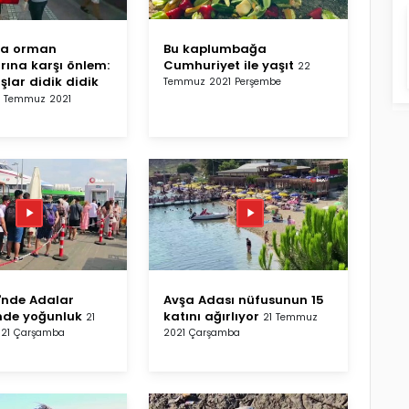
da orman
Bu kaplumbağa
rına karşı önlem:
Cumhuriyet ile yaşıt
22
lar didik didik
Temmuz 2021 Perşembe
1 Temmuz 2021
'nde Adalar
Avşa Adası nüfusunun 15
inde yoğunluk
katını ağırlıyor
21
21 Temmuz
21 Çarşamba
2021 Çarşamba