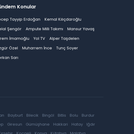
ündem Konular
ecep Tayyip Erdoğan
Kemal Kılıçdaroğlu
elal Şengör
Ampute Milli Takımı
Mansur Yavaş
krem İmamoğlu
Yol TV
Alper Taşdelen
zgür Özel
Muharrem İnce
Tunç Soyer
rkan Sarı
an
Bayburt
Bilecik
Bingöl
Bitlis
Bolu
Burdur
ep
Giresun
Gümüşhane
Hakkari
Hatay
Iğdır
Kırşehir
Kocaeli
Konya
Kütahya
Malatya