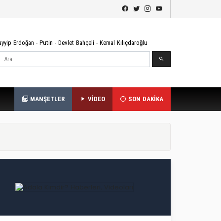
ayyip Erdoğan
-
Putin
-
Devlet Bahçeli
-
Kemal Kılıçdaroğlu
Ara
MANŞETLER
VİDEO
SON DAKİKA