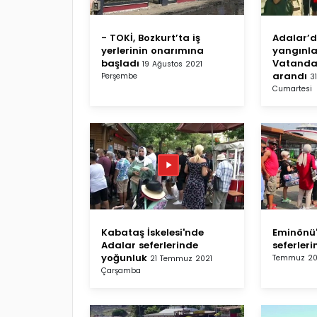
- TOKİ, Bozkurt’ta iş
Adalar’
yerlerinin onarımına
yangınla
başladı
Vatandaş
19 Ağustos 2021
arandı
Perşembe
3
Cumartesi
Kabataş İskelesi'nde
Eminönü
Adalar seferlerinde
seferler
yoğunluk
Temmuz 20
21 Temmuz 2021
Çarşamba