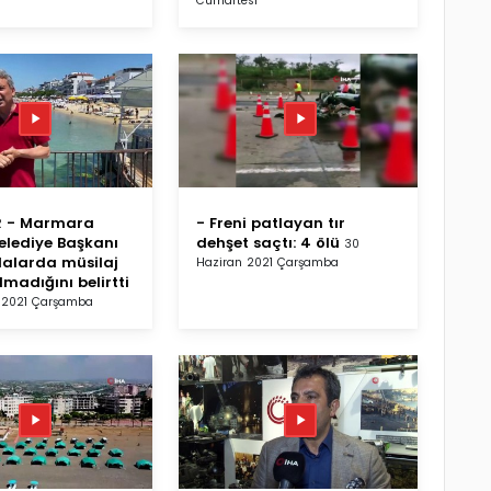
Cumartesi
R - Marmara
- Freni patlayan tır
elediye Başkanı
dehşet saçtı: 4 ölü
30
alarda müsilaj
Haziran 2021 Çarşamba
madığını belirtti
 2021 Çarşamba