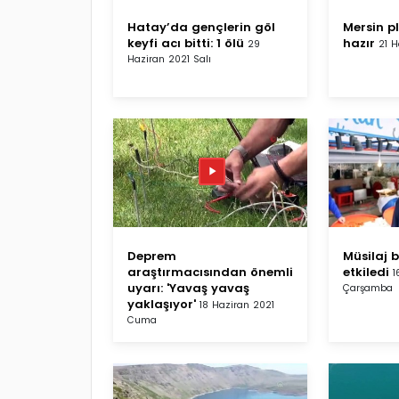
Hatay’da gençlerin göl
Mersin p
keyfi acı bitti: 1 ölü
hazır
29
21 H
Haziran 2021 Salı
Deprem
Müsilaj b
araştırmacısından önemli
etkiledi
1
uyarı: 'Yavaş yavaş
Çarşamba
yaklaşıyor'
18 Haziran 2021
Cuma