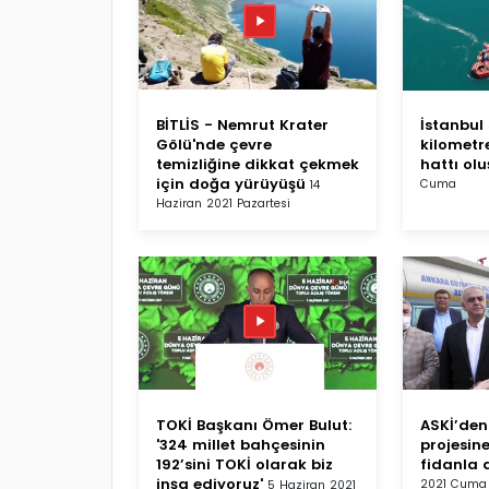
BİTLİS - Nemrut Krater
İstanbul 
Gölü'nde çevre
kilometr
temizliğine dikkat çekmek
hattı olu
için doğa yürüyüşü
Cuma
14
Haziran 2021 Pazartesi
TOKİ Başkanı Ömer Bulut:
ASKİ’den 
'324 millet bahçesinin
projesine
192’sini TOKİ olarak biz
fidanla 
inşa ediyoruz'
2021 Cuma
5 Haziran 2021