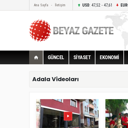
USD
: 47,52 - 47,61
EUR
Ana Sayfa
İletişim
GÜNCEL
SİYASET
EKONOMİ
Adala Videoları