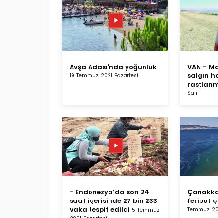
Avşa Adası'nda yoğunluk
VAN - Ma
salgın h
19 Temmuz 2021 Pazartesi
rastlan
Salı
- Endonezya’da son 24
Çanakkal
saat içerisinde 27 bin 233
feribot ç
vaka tespit edildi
Temmuz 20
5 Temmuz