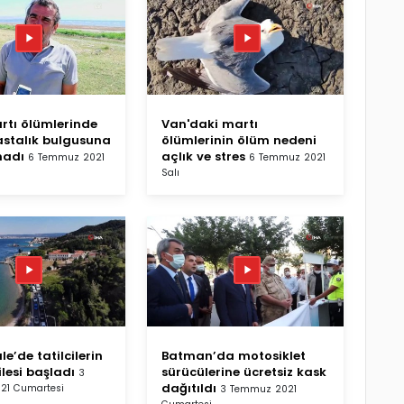
rtı ölümlerinde
Van'daki martı
astalık bulgusuna
ölümlerinin ölüm nedeni
madı
açlık ve stres
6 Temmuz 2021
6 Temmuz 2021
Salı
e’de tatilcilerin
Batman’da motosiklet
ilesi başladı
sürücülerine ücretsiz kask
3
dağıtıldı
21 Cumartesi
3 Temmuz 2021