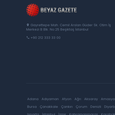
Gayrettepe Mah. Cemil Arslan Güder Sk. Otim İş
Merkezi B Blk. No:25 Beşiktaş İstanbul
+90 212 333 33 00
Adana
Adıyaman
Afyon
Ağrı
Aksaray
Amasya
Bursa
Çanakkale
Çankırı
Çorum
Denizli
Diyarb
Isparta
İstanbul
İzmir
Kahramanmaraş
Karabü