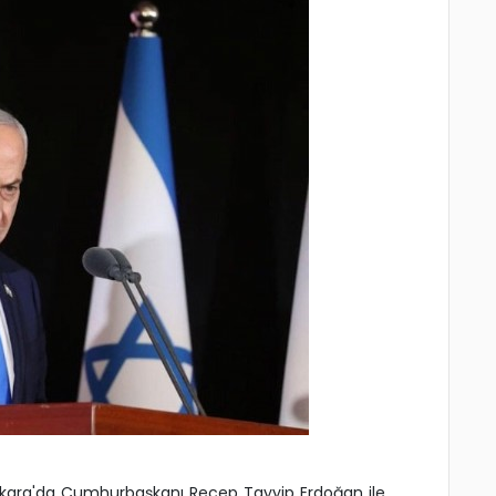
ara'da Cumhurbaşkanı Recep Tayyip Erdoğan ile