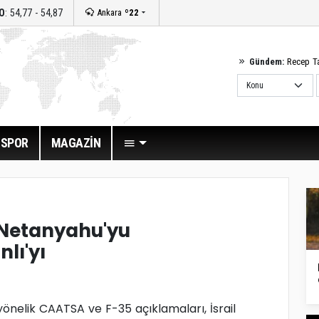
O
: 54,77 - 54,87
Ankara
º22
Gündem:
Recep T
SPOR
MAGAZİN
 Netanyahu'yu
lı'yı
önelik CAATSA ve F-35 açıklamaları, İsrail