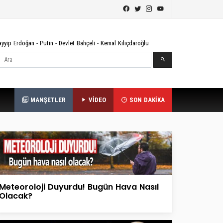
ayyip Erdoğan
-
Putin
-
Devlet Bahçeli
-
Kemal Kılıçdaroğlu
Ara
MANŞETLER
VİDEO
SON DAKİKA
Meteoroloji Duyurdu! Bugün Hava Nasıl
Olacak?