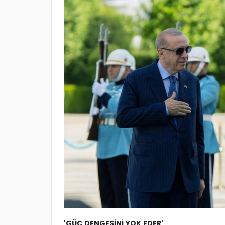
'GÜÇ DENGESİNİ YOK EDER'