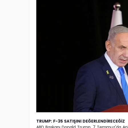
TRUMP: F-35 SATIŞINI DEĞERLENDİRECEĞİZ
ABD Başkanı Donald Trump, 7 Temmuz'da Ank