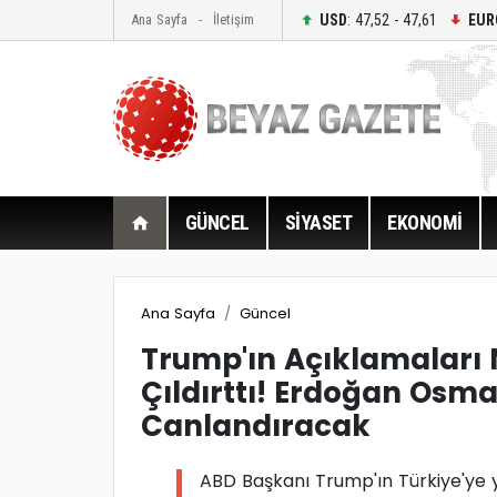
USD
: 47,52 - 47,61
EUR
Ana Sayfa
İletişim
GÜNCEL
SİYASET
EKONOMİ
Ana Sayfa
Güncel
Trump'ın Açıklamaları
Çıldırttı! Erdoğan Osman
Canlandıracak
ABD Başkanı Trump'ın Türkiye'ye y