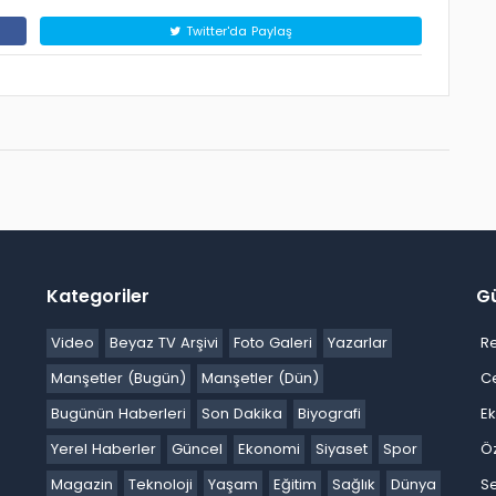
Twitter'da Paylaş
Kategoriler
G
Video
Beyaz TV Arşivi
Foto Galeri
Yazarlar
R
Manşetler (Bugün)
Manşetler (Dün)
C
Bugünün Haberleri
Son Dakika
Biyografi
E
Yerel Haberler
Güncel
Ekonomi
Siyaset
Spor
Ö
Magazin
Teknoloji
Yaşam
Eğitim
Sağlık
Dünya
Se