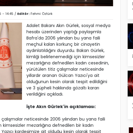
 - 14:45 /
Editör:
Fehmi Öztürk
Adalet Bakanı Akın Gürlek, sosyal medya
hesabı üzerinden yaptığı paylaşımla
Bafra'da 2006 yılından bu yana faili
meçhul kalan korkunç bir cinayetin
aydınlatıldığını duyurdu. Bakan Gürlek,
kimliği belirlenemediği için kimsesizler
mezarlığına defnedilen kadın cesedinin,
yürütülen titiz çalışmalar neticesinde
yıllardır aranan Gülcan Yazıcı'ya ait
olduğunun kesin olarak tespit edildiğini
ve 3 şüpheli hakkında gözaltı kararı
verildiğini açıkladı.
İşte Akın Gürlek'in açıklaması:
çalışmalar neticesinde 2006 yılından bu yana faili
n kimsesizler mezarlığına defnedilen bir kadın
 Yazıcı kardeşimize ait olduğu kesin olarak tespit