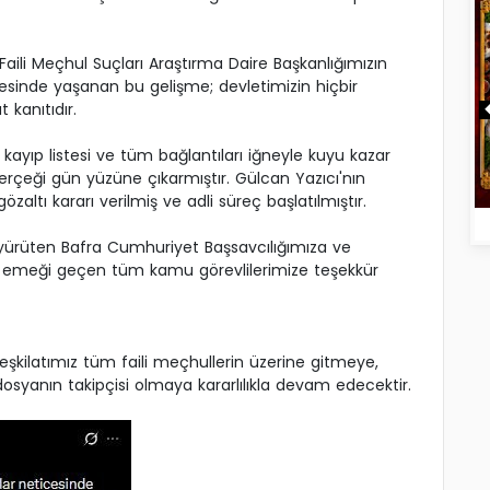
aili Meçhul Suçları Araştırma Daire Başkanlığımızın
sinde yaşanan bu gelişme; devletimizin hiçbir
kanıtıdır.
k kayıp listesi ve tüm bağlantıları iğneyle kuyu kazar
erçeği gün yüzüne çıkarmıştır. Gülcan Yazıcı'nın
özaltı kararı verilmiş ve adli süreç başlatılmıştır.
a yürüten Bafra Cumhuriyet Başsavcılığımıza ve
e emeği geçen tüm kamu görevlilerimize teşekkür
teşkilatımız tüm faili meçhullerin üzerine gitmeye,
osyanın takipçisi olmaya kararlılıkla devam edecektir.