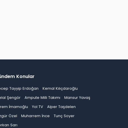
ündem Konular
ecep Tayyip Erdoğan
Kemal Kılıçdaroğlu
elal Şengör
Ampute Milli Takımı
Mansur Yavaş
krem İmamoğlu
Yol TV
Alper Taşdelen
zgür Özel
Muharrem İnce
Tunç Soyer
rkan Sarı