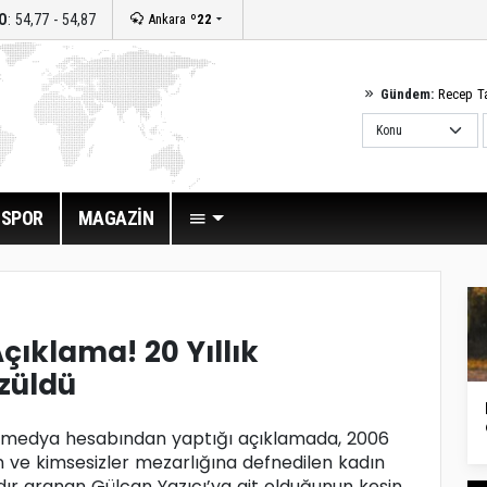
O
: 54,77 - 54,87
Ankara
º22
Gündem:
Recep T
SPOR
MAGAZİN
çıklama! 20 Yıllık
özüldü
l medya hesabından yaptığı açıklamada, 2006
n ve kimsesizler mezarlığına defnedilen kadın
dır aranan Gülcan Yazıcı’ya ait olduğunun kesin