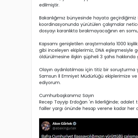
edilmiştir.
Bakanlığımız bünyesinde hayata geçirdiğimiz F
koordinasyonunda yürütülen çalışmalar netice
dosyayı karanlıkta bırakmayacağının en somut 
Kapsamı genişletilen araştırmalarla 1000 kişili
gibi inceleyen ekiplerimiz, DNA eşleşmesiyle g
öldürülmesine ilişkin şüpheli 3 şahıs hakkında g
Olayın aydınlatılması için titiz bir soruşturm
Samsun İl Emniyet Müdürlüğü ekiplerimize v
ediyorum.
Cumhurbaşkanımız Sayın
Recep Tayyip Erdoğan 'ın liderliğinde; adalet 
failler yargı önünde hesap verene kadar her d