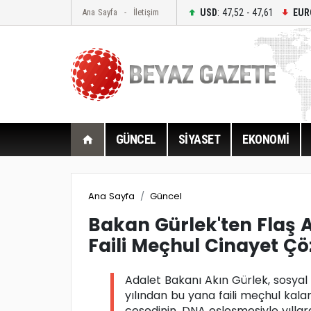
USD
: 47,52 - 47,61
EUR
Ana Sayfa
İletişim
GÜNCEL
SİYASET
EKONOMİ
Ana Sayfa
Güncel
Bakan Gürlek'ten Flaş A
Faili Meçhul Cinayet Ç
Adalet Bakanı Akın Gürlek, sosya
yılından bu yana faili meçhul kala
cesedinin, DNA eşleşmesiyle yıllar