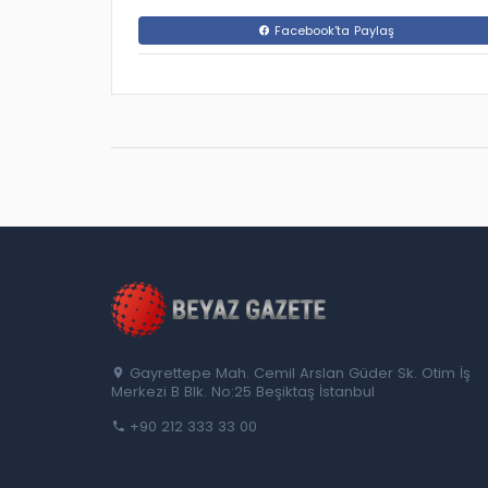
Facebook'ta Paylaş
Gayrettepe Mah. Cemil Arslan Güder Sk. Otim İş
Merkezi B Blk. No:25 Beşiktaş İstanbul
+90 212 333 33 00