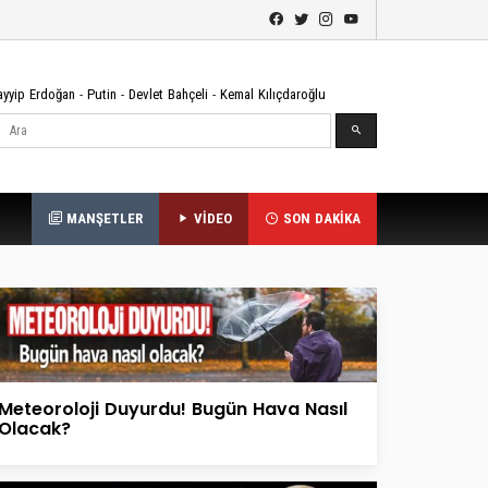
ayyip Erdoğan
-
Putin
-
Devlet Bahçeli
-
Kemal Kılıçdaroğlu
Ara
MANŞETLER
VİDEO
SON DAKİKA
Meteoroloji Duyurdu! Bugün Hava Nasıl
Olacak?