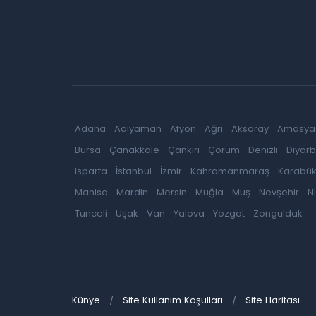
Adana
Adıyaman
Afyon
Ağrı
Aksaray
Amasya
Bursa
Çanakkale
Çankırı
Çorum
Denizli
Diyarb
Isparta
İstanbul
İzmir
Kahramanmaraş
Karabü
Manisa
Mardin
Mersin
Muğla
Muş
Nevşehir
N
Tunceli
Uşak
Van
Yalova
Yozgat
Zonguldak
Künye
Site Kullanım Koşulları
Site Haritası