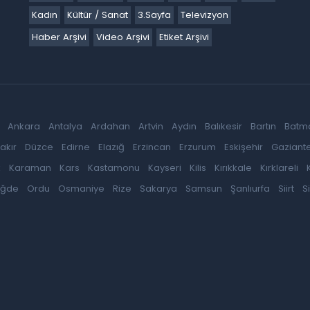
Kadın
Kültür / Sanat
3.Sayfa
Televizyon
Haber Arşivi
Video Arşivi
Etiket Arşivi
Ankara
Antalya
Ardahan
Artvin
Aydın
Balıkesir
Bartın
Batm
akır
Düzce
Edirne
Elazığ
Erzincan
Erzurum
Eskişehir
Gaziant
k
Karaman
Kars
Kastamonu
Kayseri
Kilis
Kırıkkale
Kırklareli
iğde
Ordu
Osmaniye
Rize
Sakarya
Samsun
Şanlıurfa
Siirt
S