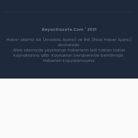
BeyazGazete.Com ' 2021
Haber sitemiz AA (Anadolu Ajansı) ve İHA (İhlas Haber Ajansı)
abonesidir.
Web sitemizde yayınlanan haberlerin telif hakları haber
kaynaklarına aittir. Kaynakları beraberinde belirtilmiştir.
Haberleri kopyalamayınız.