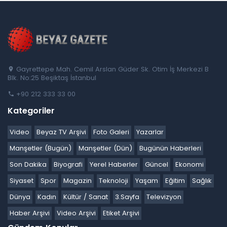
Gayrettepe Mah. Cemil Arslan Güder Sk. Otim İş Merkezi B
Blk. No:25 Beşiktaş İstanbul
+90 212 333 33 00
Kategoriler
Video
Beyaz TV Arşivi
Foto Galeri
Yazarlar
Manşetler (Bugün)
Manşetler (Dün)
Bugünün Haberleri
Son Dakika
Biyografi
Yerel Haberler
Güncel
Ekonomi
Siyaset
Spor
Magazin
Teknoloji
Yaşam
Eğitim
Sağlık
Dünya
Kadın
Kültür / Sanat
3.Sayfa
Televizyon
Haber Arşivi
Video Arşivi
Etiket Arşivi