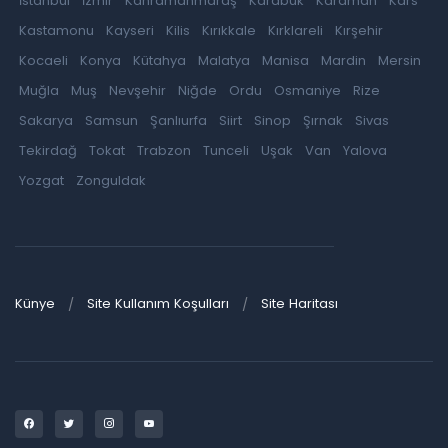
İstanbul
İzmir
Kahramanmaraş
Karabük
Karaman
Kars
Kastamonu
Kayseri
Kilis
Kırıkkale
Kırklareli
Kırşehir
Kocaeli
Konya
Kütahya
Malatya
Manisa
Mardin
Mersin
Muğla
Muş
Nevşehir
Niğde
Ordu
Osmaniye
Rize
Sakarya
Samsun
Şanlıurfa
Siirt
Sinop
Şırnak
Sivas
Tekirdağ
Tokat
Trabzon
Tunceli
Uşak
Van
Yalova
Yozgat
Zonguldak
Künye
Site Kullanım Koşulları
Site Haritası