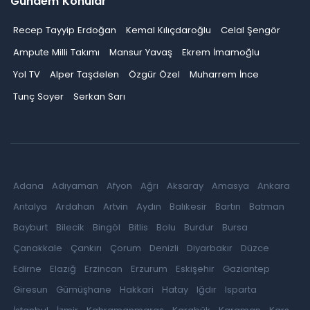
Gündem Konular
Recep Tayyip Erdoğan
Kemal Kılıçdaroğlu
Celal Şengör
Ampute Milli Takımı
Mansur Yavaş
Ekrem İmamoğlu
Yol TV
Alper Taşdelen
Özgür Özel
Muharrem İnce
Tunç Soyer
Serkan Sarı
Adana
Adıyaman
Afyon
Ağrı
Aksaray
Amasya
Ankara
Antalya
Ardahan
Artvin
Aydın
Balıkesir
Bartın
Batman
Bayburt
Bilecik
Bingöl
Bitlis
Bolu
Burdur
Bursa
Çanakkale
Çankırı
Çorum
Denizli
Diyarbakır
Düzce
Edirne
Elazığ
Erzincan
Erzurum
Eskişehir
Gaziantep
Giresun
Gümüşhane
Hakkari
Hatay
Iğdır
Isparta