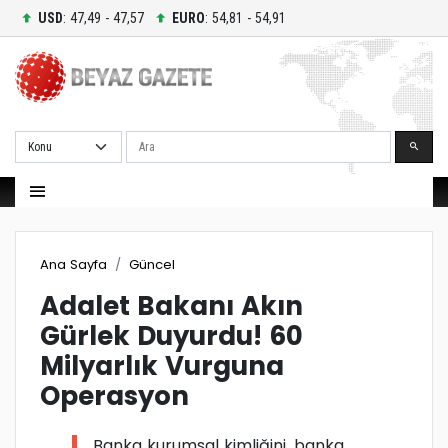
USD
: 47,49 - 47,57
EURO
: 54,81 - 54,91
Ara
Ana Sayfa
Güncel
Adalet Bakanı Akın
Gürlek Duyurdu! 60
Milyarlık Vurguna
Operasyon
Banka kurumsal kimliğini, banka